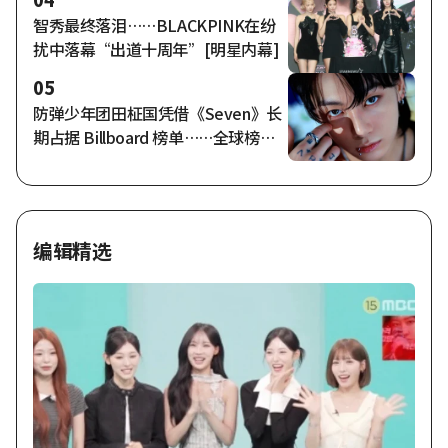
智秀最终落泪……BLACKPINK在纷
扰中落幕“出道十周年”[明星内幕]
05
防弹少年团田柾国凭借《Seven》长
期占据 Billboard 榜单……全球榜单
成功进入第 159 周，刷新“亚洲首
次、最长记录”
编辑精选