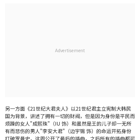
另一方面《21世纪大君夫人》以21世纪君主立宪制大韩民
国为背景，讲述了拥有一切的财阀，但是因为身份是平民而
烦躁的女人"成熙珠"（IU 饰）和虽然是王的儿子却一无所
有而悲伤的男人"李安大君"（边宇锡 饰）的命运开拓身份
打破罗曼史，这周公开了最后的插曲，之后所有的插曲都可