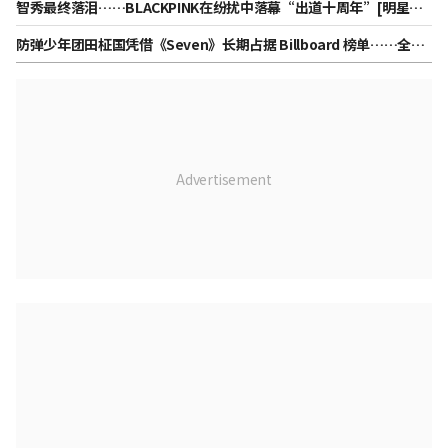
智秀最终落泪……BLACKPINK在纷扰中落幕“出道十周年”[明星内
幕]
防弹少年团田柾国凭借《Seven》长期占据 Billboard 榜单……全球
榜单成功进入第 159 周，刷新“亚洲首次、最长记录”