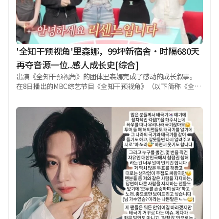
'全知干预视角'里森娜，99坪新宿舍·时隔680天
再夺音源一位..感人成长史[综合]
出演《全知干预视角》的团体里森娜完成了感动的成长叙事。
在8日播出的MBC综艺节目《全知干预视角》（以下简称《全参
视》）第410集中，公开了以一位歌手身份荣归故里后的里森娜
截然不同的日常生活和始终如一的友谊。 当天，以完整体亮相
演播室的里森娜通过各自展现个性的自我介绍和“一人一句流
行语”游行，从一开始就引得笑声不断。此前里森娜的《全参
视》播出曾引发热议。仅广告咨询就达100件，各种宣传大使请
求也纷至沓来，在此情况下，干预人宋恩伊如数家珍地列举出
里森娜的内容和近况，认证自己是“铁粉”，《全参视》连续
两周产出话题性第一位。 里森娜的住所也发生了巨大变化。成
员们离开了共用一个洗手间的旧宿舍，搬进了99坪的新宿舍，
拥有了各自充满个人喜好的房间和三个洗手间。但即使空间变
大了，五位成员之间的距离依然如故。甚至因为房间里喊话听
不见而考虑引入对讲机，但成员们玩起了捉迷藏和枕头大战，
一人移动时其他人便一拥而上跟随，将99坪的宿舍像10坪一样