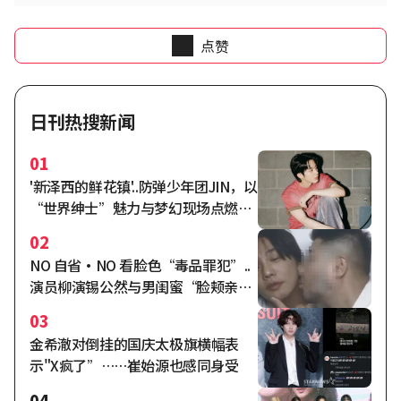
点赞
日刊热搜新闻
01
'新泽西的鲜花镇'..防弹少年团JIN，以
“世界绅士”魅力与梦幻现场点燃全
球粉丝热情
02
NO 自省·NO 看脸色“毒品罪犯”..
演员柳演锡公然与男闺蜜“脸颊亲
亲” “我爱你”恋情曝光 [明星话题]
03
金希澈对倒挂的国庆太极旗横幅表
示"X疯了”……崔始源也感同身受
04