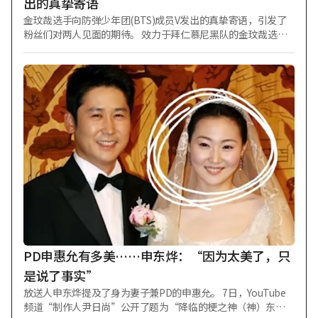
出的真挚寄语
金玟哉选手向防弹少年团(BTS)成员V发出的真挚寄语，引发了
粉丝们对两人见面的期待。 效力于拜仁慕尼黑队的金玟哉选手
表示自己是V的粉丝，并表达了想一起吃饭的愿望。此前，V身
穿拜仁慕尼黑队服出现在演唱会现场一事，曾在金钟国的YouTu
be内容中被再次提及。 金钟国在其YouTube频道"GYM JONG K
OOK"上发布了题为“世界杯后与民在见面……（Feat. 金玟哉
选手，FC拜仁）”的视频。视频中包含了关于世界杯后的幕后
故事、金选手的近况以及未来方向的对话。 在对话中，金钟国
向金选手问道：“前几天BTS的V穿着拜仁慕尼黑队服在演唱会
现场表演时，朋友们说‘啊，那是哈里·凯恩吗？’，于是他
就说‘不，我是民在·金’，你看到了吧？”金选手表示确实
看到了。金钟国接着说：“我偶尔在健身房见到V，能不能对他
说句话？”金选手回应道：“我真的是他的粉丝，希望下次能
一起吃顿美味的饭。”随后金钟国又说：“泰亨也很喜欢吃饭
这类活动，而且V的性格真的很好……" 防弹少年团于当地时间7
月11日和12日在拜仁慕尼黑队的主场安联竞技场进行了演出。
拜仁慕尼黑队曾向防弹少年团成员赠送了拜仁慕尼黑队服。 当V
PD申惠允有多美……申东烨：“因为太美了，只
身穿收到的队
是说了事实”
放送人申东烨提及了身为妻子兼PD的申惠允。 7日，YouTube
频道“制作人尹日尚”公开了题为“降临的梗之神（神）东烨