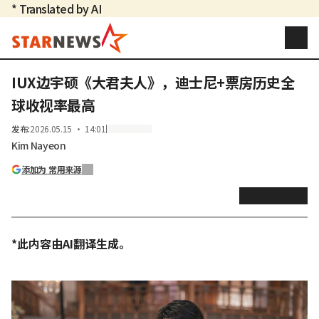
* Translated by AI
IUX边宇硕《大君夫人》，迪士尼+票房历史全
球收视率最高
发布
:
2026.05.15 ・ 14:01
Kim Nayeon
添加为 常用来源
*此内容由AI翻译生成。