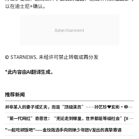
以在迪士尼+确认。
© STARNEWS. 未经许可禁止转载或再分发
*此内容由AI翻译生成。
推荐新闻
并非某人的妻子或丈夫，而是“顶级演员”……孙艺珍♥玄彬·申敏
儿♥金宇彬，下半年大胆挑战动向 [Star Issue]
“第一代网红”奇恩世：“无论走到哪里，世界都是等级社会”[X T
he League]
"一起吃顿饭吧"——金玟哉选手向防弹少年团V发出的真挚寄语