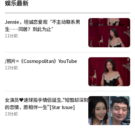
娱乐最新
的照片中，接受了手术的黄信英双手捂住嘴巴，强忍痛苦。 此
前，黄信英曾透露因突发性肠套叠复发而住院的消息，并表示
“这次肠道发生扭转，即将接受大手术”，引发了诸多担忧。
Jennie，坦诚恋爱观“不主动联系男
当时黄信英表示：“9年前曾因肠扭转接受过肠重叠症手术，这
生……同居？到此为止”
次刚和孩子们结束暑假旅行回来，肠道又发生扭转，导致呼吸
11分前
困难，随即被送往急诊室。” 另一方面，黄信英于 2017年与比
她大 5 岁的非演艺界男性结婚，并于 2021年产下三胞胎。
/照片=《Cosmopolitan》YouTube
12分前
女演员♥速球投手情侣诞生.."短暂却深刻
的恋情，愿相伴一生"[Star Issue]
13分前