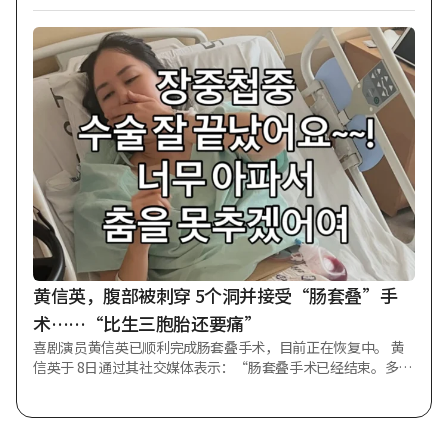
神”的视频。 当日，尹日尚表示：“我在广播中见过嫂子，她
非常有魅力，有很多艺术家喜欢的元素。”随后问道：“哥哥
被吸引的元素是什么？” 对此，申东烨回答：“因为太美
了。”接着说道：“生活中只需说事实就好。要牢记这一点，
不要啰嗦思考。只要说事实就可以了。”他这样开玩笑道。 尹
日尚谈及自己爱上妻子的原因时也说：“因为太美，因为太
美。”此时申东烨建议：“不能说两遍。在这种场合下，应该
像想的那样，装作害羞地回答。” 另一方面，申东烨与PD申惠
允于2006年结婚，育有两个孩子。
黄信英，腹部被刺穿 5个洞并接受“肠套叠”手
术……“比生三胞胎还要痛”
喜剧演员黄信英已顺利完成肠套叠手术，目前正在恢复中。 黄
信英于 8日通过其社交媒体表示：“肠套叠手术已经结束。多亏
了大家的声援，手术顺利圆满完成，目前正在恢复中。” 随
后，他透露道：“我在肚子上打了五个洞，进行了长时间的腹
部手术。那件事比生三胞胎的剖腹产还要痛苦。” 同时补充
道：“将尽快恢复，以健康的姿态再次出现。” 与此同时公开