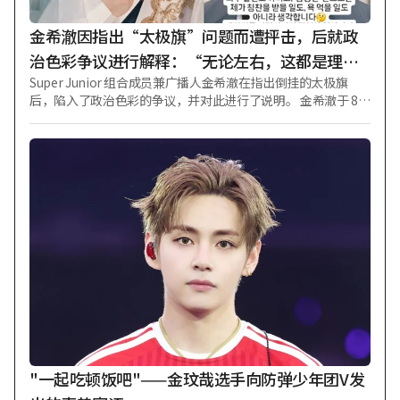
使用。正如经理金惠秀理事爆料的那样，“一次爱虫就是永恒
的爱虫”。 在MBC《Show! 音乐中心》的预先录制和直播舞台
金希澈因指出“太极旗”问题而遭抨击，后就政
上，也让人感受到了截然不同的地位。过去连出演音源
治色彩争议进行解释：“无论左右，这都是理所
Super Junior 组合成员兼广播人金希澈在指出倒挂的太极旗
当然的事” [Star Issue]
后，陷入了政治色彩的争议，并对此进行了说明。 金希澈于 8日
在其 Instagram 上表示：“很多人对太极旗一事担心涉及政
治，但太极旗无论左右都是我国的国旗。”他还透露：“巡演
期间，海外粉丝也了解太极旗，因此会同时举着该国的国旗和
太极旗，如果拿错了就会再次告知，大家也会相视而笑。” 接
着他表示：“无论选举谁、投多少次票，在自由的大韩民国，
称其侵犯参政权实在荒谬。我自己也参与过多次投票，有时甚
至不加思考地闹过笑话，但粉丝中既有支持像我这样的人的，
也有当然支持其他人的，因此只想通过歌曲和舞蹈展现‘让我
们彼此尊重地生活’。” 随后他补充道：“虽然希望我的粉丝
不要将任何事与我牵扯在一起，但倒挂太极旗这一议题，况且
并非左右言论，仅凭参政权一事，我认为既不值得我受称赞，
也不该遭人责骂。如果是大韩民国人，这自然是理所当然
的。” 金希澈还说：“即便如此还要挨骂的话，那也没办法，
毕竟这是我一直以来被批评的形象所付出的代价。” 此前，金
希澈曾针对某地方自治团体在第 81 周年光复节前夕于街头悬挂
"一起吃顿饭吧"——金玟哉选手向防弹少年团V发
的官方横幅中太极旗上下方向标示错误一事，直言