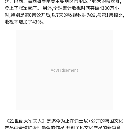
廷、巴西、墨西哥等南美主要地区也形成了强大的粉丝群,
登上了冠军宝座。 另外,全球累计收视时间突破4300万小
时,特别是第8集公开后,以7天的收视数据为准,与第1集相比,
收视率增加了43%。
《21世纪大军夫人》是迄今为止在迪士尼+公开的韩国文化
产品中全球扩张性最强的作品,开创了K-文化产品的新篇章,