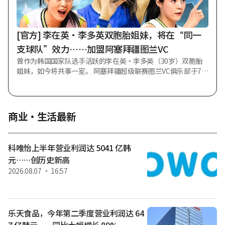
结果才公之于众。如今这已成为不仅韩国国内，连主要外国媒
体也广泛报道的冲击性话题，全世界正密切关注此事。 根据文
化体育观光部的审计结果，发生裁判接受性招待的比赛包括201
[官方] 李在英·李多英双胞胎姐妹，将在“同一
4年巴西世界杯预选赛对阵科威特（2-0
支球队”效力……加盟阿塞拜疆图兰VC
曾作为韩国国家队选手活跃的李在英·李多英（30岁）双胞胎
姐妹，如今将共事一室。 阿塞拜疆超级联赛图兰VC俱乐部于7日
（韩国时间）正式宣布：“韩国女排国家队二传手李多英已加
入图兰排球队。”此前，在4日宣布签下姐姐李在英仅三天后，
双胞胎妹妹李多英也加入了该队。 图兰VC俱乐部介绍称：“李
多英是韩国国家队选手之一，将在新赛季的阿塞拜疆超级联赛
商业·生活最新
及欧洲赛场上为图兰排球队的成功贡献力量。”随后补充了其
职业生涯、国家队经历及个人获奖履历等内容。此前在宣布签
下李在英时，也曾提供过相同的说明并介绍了她的职业生涯。
科唯怡上半年营业利润达 5041 亿韩
李在英与李多英双胞胎姐妹在同一支球队并肩作战，距离2021~
元……创历史新高
2022赛季效力希腊PAOK塞萨洛尼基队时已时隔5年。此前，她
2026.08.07 ・ 16:57
们曾在兴国生命女排队同队效力，后因初中时期曝光校园暴力
事件而与兴国生命解约，随后离开韩国排球界，辗转于海外联
赛。 李多英不仅在希腊，还在罗马尼亚、法国、美国等地持续
延续职业生涯。李在英曾因伤病影响等看似已步入退役程序，
但在经历漫长空白期后，于去年7月突然加盟日本女排维多利亚
乐天食品，今年第二季度营业利润达 64
姬路俱乐部，实现惊喜复出。随后仅过一个赛季便离开姬路队
7 亿韩元……同比大幅增长 89%