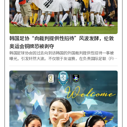
（224 次）双冠王及投手金手套奖。然而，他在 2023年接受了
手肘手术、入伍担任社会服务要员，并于去年8月接受肩膀手
术，因此经历了漫长的休赛期。 不过，他于今年4月比预期更早
重返投手丘，仅在 5月底因上臂肌肉不适短暂休息，目前正稳步
完成轮值任务。尽管偶尔出现状态不佳（两次失 6 分）或未能获
得打线支持而胜场不多，但外
韩国足协“向裁判提供性招待”风波发酵，伦敦
奥运会铜牌恐被剥夺
韩国足球协会因过去向到访韩国的外国裁判提供性招待一事被
曝光，引发轩然大波。不仅限于友谊赛，在负责国际足联（FIF
A）世界杯预选赛、奥运会男子足球预选赛的裁判中也确认存在
提供性招待的行为。鉴于该事件事实上已过追诉时效，FIFA方面
预计不会进行额外处罚等处理；但国际奥委会（IOC）可能以更
为严格的标准审视此事，甚至不排除剥夺伦敦奥运会铜牌的可
能性。 据7日足球界透露，韩国足协在2011年3月至次年3月期
间，向在国内进行的3场世界杯及奥运会预选赛、A代表队与奥
运代表队评估赛共4场比赛等总计7场比赛中担任裁判或监督的
外籍人士提供了性招待。性招待发生在首尔、蔚山、庆尚南道
昌原等地，负责这些比赛的裁判国籍也多种多样，包括日本、
阿拉伯联合酋长国（UAE）、伊朗、乌兹别克斯坦等。 文化体
育观光部在2016年对韩国足协进行审计时确认了上述事实。不
过当时审计结果并未公开，直到审计结束10年后，当年的审计