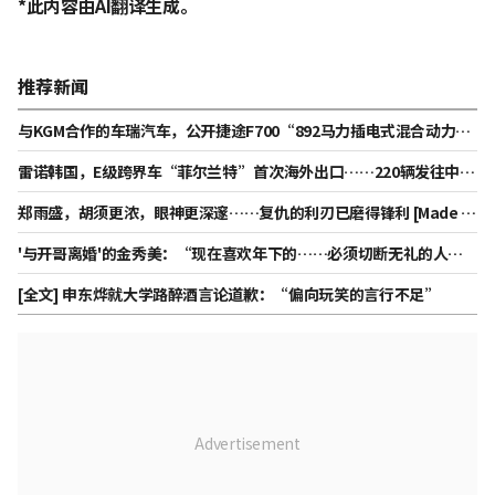
*此内容由AI翻译生成。
推荐新闻
与KGM合作的车瑞汽车，公开捷途F700“892马力插电式混合动力皮
卡”
雷诺韩国，E级跨界车“菲尔兰特”首次海外出口……220辆发往中南
美
郑雨盛，胡须更浓，眼神更深邃……复仇的利刃已磨得锋利 [Made in
Korea 第二季]
'与开哥离婚'的金秀美：“现在喜欢年下的……必须切断无礼的人”
[秀米车奥拉]
[全文] 申东烨就大学路醉酒言论道歉：“偏向玩笑的言行不足”