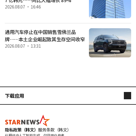
的李在英，如今将与双胞胎妹妹一同前往阿塞拜疆赛场
2026.08.07 ・ 16:46
通用汽车停止在中国销售雪佛兰品
牌……本土企业崛起致其生存空间收窄
2026.08.07 ・ 13:31
下载应用
STARNEWS
STARPOLL
隐私政策（韩文）
服务条款（韩文）
此翻译由人工智能生成，仅供用户参考。
