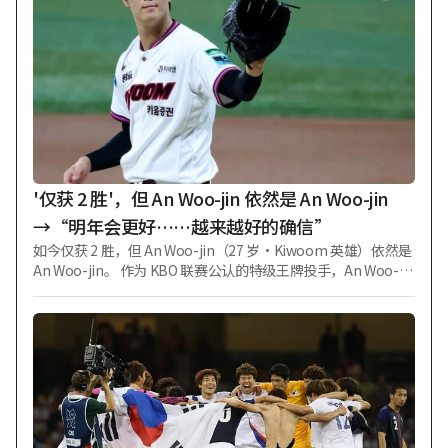
名养乐多相差3场比赛的差距，未放弃冲击季后赛系列赛（CS）
的希望，但内外交困导致球队势头渐失。 此次风波始于本赛季
前夕，多名现役及退役选手卷入所谓“僵尸香烟”指定药物依
托咪酯事件。2月被捕的前职棒选手下树龙太直到5月才因使用
依托咪酯罪名被判有罪；7月，又公开了与因涉嫌向该选手供药
而被起诉的嫌疑人合影的现役选手照片，引发巨大震动。照片
中包括3月曾代表日本队出战世界棒球经典赛（WBC）的主力内
野手高园海人（26岁），以及另一名内野手矢野正也（28
岁）、外野手田村修介（23岁）等。 更大的问题在于俱乐部的
消极应对。据日本《每日新潮》7日报道，广岛俱乐部虽将因与
'仅获 2 胜'，但 An Woo-jin 依然是 An Woo-jin
药物贩售者单独合影并遭警方搜查的矢野降入三
→“明年会更好……越来越好的确信”
如今仅获 2 胜，但 An Woo-jin（27 岁·Kiwoom 英雄）依然是
An Woo-jin。 作为 KBO 联赛公认的特级王牌投手，An Woo-jin
本赛季出战 16 场，取得 2 胜 6 负，自责分率 3.60。仅从胜场数
来看似乎未达其身价，但他依然是对手球队最为畏惧的投手之
一。 Kiwoom 队主教练薛钟镇（53 岁）上周在乐天巨人队比赛
的釜山沙直球场与媒体见面时表示：“我对（安）宇进持积极
态度。他经历过手术和伤痛，但至今未提及肩膀或手肘有不
适，仅凭这一点就认为本赛季顺利推进没有问题。” 2018年以
Nexen（现 Kiwoom）1 轮选秀身份出道的 An Woo-jin，曾在 2
022年获得 15 胜（并列第 2），并包揽自责分率（2.11）和三振