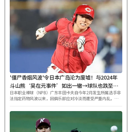
（韩国时间）在美国伊利诺伊州芝加哥瑞格利球场举行的"2026
年大联盟（MLB）”对阵芝加哥小熊队的客场比赛中，担任第
一棒指定打击先发登场，5个打数3支安打（2支本垒打）贡献3
分打点，表现神勇。虽因左膝疼痛停止投球，仅专注于指定打
击角色，但其OPS（上垒率+长打率）仍高达0.953，位居国家联
盟第一。 接受当地媒体采访后的大谷当天迅速返回家中。据日
本媒体《新闻邮报七号》7日报道，援引当地大联盟记者的话
称：“大谷近期在主场赛事结束后，连接受采访团队采访的间
隙都没有，便立刻回家。”报道还指出，“这不仅是出于想见
年幼子女的迫切心情，更是为了帮助因‘连续生育育儿’而辛
苦操劳的妻子真美子所展现的体谅之举”。 大谷继去年4月迎来
长女后，于今年6月又喜得次子，成为连续生育的父母。尽管拥
有高达7亿美元（约合9920亿韩元）的天价身价，但在家庭中并
'僵尸香烟风波'令日本广岛沦为废墟！与2024年
未放任“独自带娃”，而是被评价为积极参与育
斗山熊‘吴在元事件’如出一辙→球队也跌至垫
日本职业棒球（NPB）广东丰田卡夫自今年2月发生所属选手非
底
法指定药物风波以来，因俱乐部应对冷淡而遭受严重内乱，最
终跌至中央联盟垫底。从俱乐部风险管理缺失开始，又接连出
现更多牵连者，不仅损害了球队整体形象，也影响了球队成
绩，因此被指与2024赛季曾震动韩国职业棒球界的“斗山熊吴
在元吸毒事件”如出一辙。 截至7日比赛前，广岛队战绩仅为38
胜53负（胜率0.418），已跌至中央联盟垫底。虽仍保持与第3