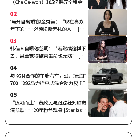
（Cha Ga-won）105亿韩元全租金纠
纷激化[综合]
02
'与开哥离婚'的金秀美：“现在喜欢
年下的……必须切断无礼的人” [秀
米车奥拉]
03
韩佳人自曝倦怠期：“若继续这样下
去，甚至觉得结束生命也无妨” [自
由夫人]
04
与KGM合作的车瑞汽车，公开捷途F
700“892马力插电式混合动力皮卡”
05
“适可而止”黄政民与跟踪狂对峙愈
演愈烈……20年粉丝现身 [Star Issu
e]