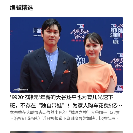
编辑精选
'9920亿韩元'年薪的大谷翔平也为育儿光速下
班，不存在“独自带娃”！为家人购车花费5亿韩
本赛季在大联盟表现依然出色的“棒球之神”大谷翔平（32岁
元的宾利→请看其节俭作风
·洛杉矶道奇队）近日被报道下班速度异常加快。比赛结束并
接受采访后，他便迅速回家照顾孩子。作为一子一女的家庭支
柱，他全身心履行父亲职责，引人注目。 大谷于当地时间6日