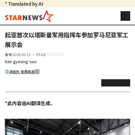
* Translated by AI
起亚首次以塔斯曼军用指挥车参加罗马尼亚军工
展示会
发布
:
2026.05.13 ・ 09:42
Kim gyeong-soo
添加为 常用来源
*此内容由AI翻译生成。