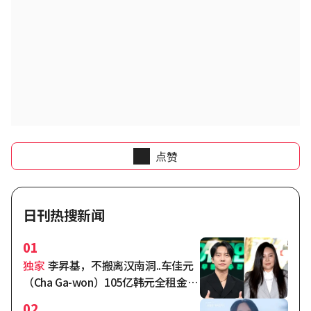
点赞
日刊热搜新闻
01
独家
李昇基，不搬离汉南洞..车佳元
（Cha Ga-won）105亿韩元全租金纠
纷激化[综合]
02