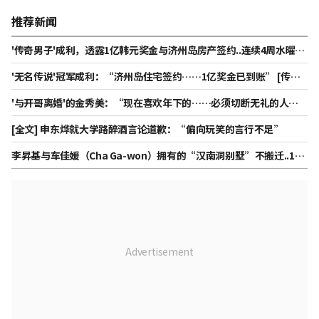
推荐新闻
'传奇男子'成利，透露1亿韩元奖金与济州岛房产签约..连续4周水曜日
综艺收视第一[综合]
'无名传说'冠军成利：“济州岛住宅签约……1亿奖金已到账” [传说
的男人]
'与开哥离婚'的金秀美：“现在喜欢年下的……必须切断无礼的人”
[秀米车奥拉]
[全文] 申东烨就大学路醉酒言论道歉：“偏向玩笑的言行不足”
李昇基与车佳媛（Cha Ga-won）拥有的“汉南洞别墅”不搬迁..105
亿韩元押金纠纷或进一步升级