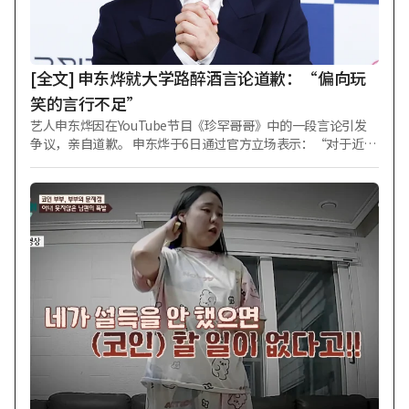
赔偿责任，判决其支付约14亿2000万韩元。但在二审中，法院
重新评估了损失金额等，将赔偿额降至约8亿8000万韩元。 此
后，KEYSTONE向最高法院提起上诉，但上月撤回上诉，二审
判决因此正式生效。
[全文] 申东烨就大学路醉酒言论道歉：“偏向玩
笑的言行不足”
艺人申东烨因在YouTube节目《珍罕哥哥》中的一段言论引发
争议，亲自道歉。 申东烨于6日通过官方立场表示：“对于近期
在《珍罕哥哥》节目中因我轻率的言行而受到伤害和失望的所
有人，我真诚地低头致歉。” 他强调了自己对大学路的热爱与
尊重。申东烨称：“对我而言，大学路是非常有意义且特殊的
空间”，“我在大学路观看了《地铁1号线》、《寻找金钟旭》
等无数名作，深受触动并感动不已”。 随后补充道：“因此，
我一直对大学路的舞台和表演艺术怀有热爱与尊重之心。” 申
东烨解释说：“在节目中与出演嘉宾对话的过程中，过于偏向
玩笑性质的互动，未能顾及现场的实际环境以及众多工作人员
的辛劳，说了轻率的话。” 他接着表示：“对于因我不足的言
行而感到不适和受伤的所有人，我再次从心底深表歉意”，并
承诺“今后在任何场合都将更加谨慎地注意言行，并对创造舞
台艺术的人们始终保持谦逊之心”。 此前，3日公开的YouTube
频道《珍罕哥哥 申东烨》中，申东烨在与嘉宾Boom、Nucksal
交谈时提及音乐剧。他说：“大学路总体上小剧场较多，所以