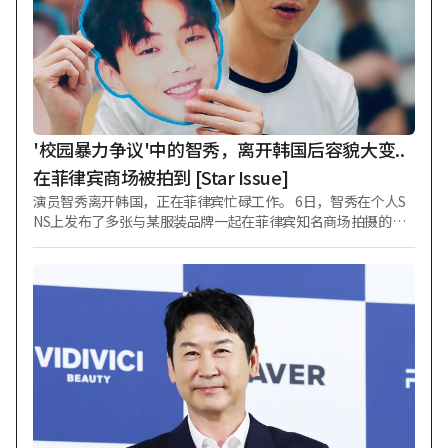
示：“应该喜欢年下的吧。我决定以后就找年下的了。”随后
她用手遮住了脸，迅速跳到了下一个问题。 另一方面，金秀美
与比她小两岁的嘻哈组合Dynamic Duo成员开哥于2011年结
婚，育有一子一女，但已于今年1月传出婚姻破裂的消息。
'校园暴力争议'中的智秀，离开韩国后容貌大变..
在菲律宾商场被拍到 [Star Issue]
演员智秀离开韩国，正在菲律宾忙碌工作。 6日，智秀在个人S
NS上发布了多张与某服装品牌一起在菲律宾知名商场拍摄的照
片。 照片中的智秀即使在恶劣天气下，也向前来迎接的粉丝们
挥手致意，露出灿烂笑容。她身穿白色T恤搭配休闲深色牛仔夹
克，尽管装扮朴素自然，却凭借高挑的身材和特有的明朗眼笑
与粉丝互动。 她还手持印有自己大幅头像、看似粉丝所赠的扇
子，留下了认证照。其视觉形象与在韩国活动时大不相同，引
人注目。 此前，智秀在2021年3月KBS 2TV电视剧《月亮升起的
河流》播出至第6集时，卷入校园暴力嫌疑风波。此后，智秀承
认部分加害事实，从《月亮升起的河流》中退出。制作公司从
第7集起启用罗人友作为替身进行重拍。 最终，制作公司向智秀
当时的经纪公司KEYSTONE提起诉讼，要求赔偿因重拍产生的
额外制作费等共计30亿韩元。一审认定KEYSTONE需承担损害