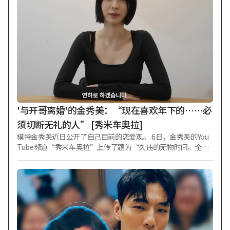
泰”那岌岌可危的旅程，是一部黑色风格剧集。在第二季预告
片发布后引发爆炸性反响之际，该剧又公开了展现郑雨盛强烈
存在感的角色剧照。 从电影《首尔之春》《阿修罗》《王者》
《铁雨1、2》《证人》《狩猎》《保护者》，到电视剧《请告
诉我你爱我》，在诸多风格各异的作品中活跃过的郑雨盛，将
以联合搜查本部特任顾问“张健英”的身份回归。第一季中，
他以近乎疯狂的执念与“白基泰”展开激烈对峙；第二季中，
历经九年时光洗礼的“张健英”将发起反击，试图让一切回到
原点。 此次公开的角色剧照并未展现第一季中因败给“白基
泰”而被剥夺检察官职务、神情苦涩的“张健英”，而是呈现
出更加锐利冷峻的氛围。 浓密的胡须与深邃的眼神中，不仅刻
'与开哥离婚'的金秀美：“现在喜欢年下的……必
画出岁月流逝的痕迹，更承载着九年坚守的
须切断无礼的人” [秀米车奥拉]
模特金秀美近日公开了自己目前的恋爱观。 6日，金秀美的You
Tube频道“秀米车奥拉”上传了题为“久违的无物时间。全部
告诉大家！金秀美的Q&A"的视频。 当天，金秀美回答了粉丝们
的多个问题。关于自己的身高和体重，她表示：“身高166厘
米，目前体重47公斤。最近瘦了一点。” 当被问及今年买到的
“宝藏好物”时，她回答是“充电宝”，并提到女儿泰伊（Tae
-i）使用得太频繁导致弄脏了。 "面对无礼地指责他人的人该如
何应对？”这一问题出现后，金秀美回答：“我觉得必须切断
那些给自己带来伤害、压力和无礼对待的人，不管对方是
谁。” 当被问及“喜欢年上、同龄还是年下”时，金秀美表