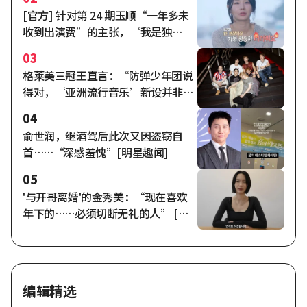
[官方] 针对第 24 期玉顺“一年多未
收到出演费”的主张，‘我是独
身’方面回应称“已全额支付完
03
毕”。
格莱美三冠王直言：“防弹少年团说
得对，‘亚洲流行音乐’新设并非包
容而是隔离”[K-EYES]
04
俞世润，继酒驾后此次又因盗窃自
首……“深感羞愧”[明星趣闻]
05
'与开哥离婚'的金秀美：“现在喜欢
年下的……必须切断无礼的人” [秀
米车奥拉]
编辑精选