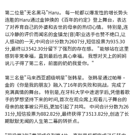
第二位是"无名黑马"Haru。 每一轮都以爆发性的增长势头
连胜的Haru通过金钟焕的《百年的约定》登上舞台，表达
了对养育自己的外婆和去世的母亲的热切心情。 特别是,连
以冷静的评价而闻名的金镇龙(音)职业选手也赞不绝口,让
人感动的一天,中间合计分数为2607分,短信投票为935.30
分,最终以3542.30分留下了强烈的存在感。 "能够站在这里
感到非常幸福，直到最后也真心幸福。 我想对天上的妈妈
说儿子得了第二名，前面的奶奶我爱你。"
第三名是"马来西亚超级明星"张韩星。 张韩星通过帕蒂·
金的《你是我的朋友》融入了16年的失败和挑战，完成了
充满真情的舞台。 特别是,在牙科大学中途退学后,凭借着歌
手的梦想坚持下来的时间,首次在观众席上观看儿子舞台的
母亲的故事被公开后,更加引起了共鸣。 中间合计分数为26
31分,短信投票为882.82分,最终获得了3513.82分,创造了长
期默默无闻的人生第二幕的转折点。