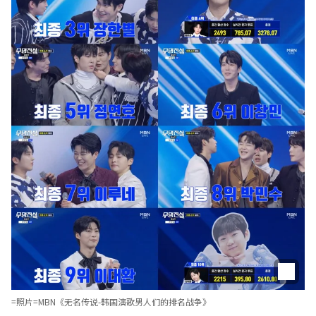
=照片=MBN《无名传说-韩国演歌男人们的排名战争》