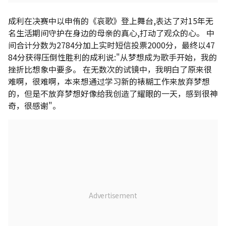
成利在决赛中以申侑的《哀歌》登上舞台,表达了对15年无
名生活期间守护在身边的母亲的真心,打动了观众的心。 中
间合计分数为2784分加上实时短信投票2000分，最终以47
84分获得压倒性胜利的成利说:"从梦想成为歌手开始，我的
挫折比想象中要多。 在无数次的试镜中，我明白了原来很
难啊，很难啊，本来想通过学习新的裱糊工作来放弃梦想
的，但是不放弃梦想好像给我创造了耀眼的一天，感到很神
奇，很感谢"。