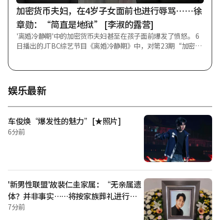
不演音乐剧。音乐剧是在大剧场演出的，所以在大学路上演的
加密货币夫妇，在4岁子女面前也进行辱骂……徐
只是小剧场音乐剧。那种情况甚至不需要麦克
章勋：“简直是地狱” [李淑的露营]
'离婚冷静期'中的加密货币夫妇甚至在孩子面前爆发了愤怒。 6
日播出的JTBC综艺节目《离婚冷静期》中，对第23期“加密货
币夫妇”进行了家务调查和咨询解决方案的推进。 当天，徐章
勋就加密货币夫妇表示：“丈夫欠债确实是错误，但无论如何
（对妻子）也难以用常理理解。” 随后的视频中描绘了夫妻二
人在孩子面前持续进行辱骂的场景。4岁的长子看到母亲靠近便
娱乐最新
后退，并说“别过来”。对此，徐章勋表示：“孩子很害怕，
是怕妈妈”，感到十分遗憾。 丈夫说道：“希望不要在孩子面
前说那么过分的话。还说‘你爸爸是个垃圾’之类的话。至少
车俊焕“爆发性的魅力”[★照片]
希望妻子不要在孩子面前那样做。”然而，丈夫也在孩子面前
6分前
爆发了情绪。 徐章勋感叹道：“简直是地狱。”孩子甚至模仿
了夫妻二人的样子。此外，据悉孩子的抽动症状也加重了。 妻
子表示：“看了视频我明白了。孩子对我说‘别过来’。我很
后悔。”
'新男性联盟'故裴仁圭家属：“无亲属遗
体？并非事实……将按家族葬礼进行”
[Star Issue]
7分前