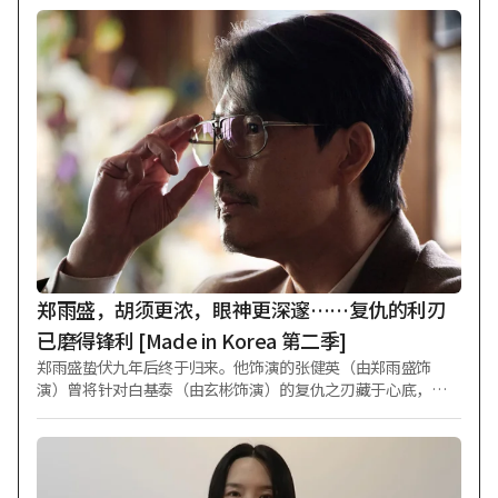
郑雨盛，胡须更浓，眼神更深邃……复仇的利刃
已磨得锋利 [Made in Korea 第二季]
郑雨盛蛰伏九年后终于归来。他饰演的张健英（由郑雨盛饰
演）曾将针对白基泰（由玄彬饰演）的复仇之刃藏于心底，如
今终于抓住了反击的机会。 Disney+原创剧集《Made in Korea
第二季》（导演禹民镐）公开了角色剧照，预告“张健英”以
联合搜查本部特任顾问身份回归后的精彩表现。 《Made in Kor
ea 第二季》讲述九年后，怀揣更大欲望、疯狂奔走的“白基