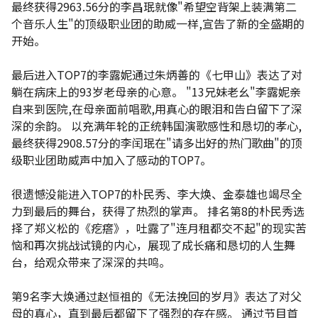
最终获得2963.56分的李昌珉就像"希望空背架上装满第二
个音乐人生"的顶级职业团的助威一样,宣告了新的全盛期的
开始。
最后进入TOP7的李露妮通过朱炳善的《七甲山》表达了对
躺在病床上的93岁老母亲的心意。 "13兄妹老幺"李露妮亲
自来到医院,在母亲面前唱歌,用真心的眼泪和告白留下了深
深的余韵。 以充满年轮的正统韩国演歌感性和恳切的孝心,
最终获得2908.57分的李闰珉在"请多出好的热门歌曲"的顶
级职业团助威声中加入了感动的TOP7。
很遗憾没能进入TOP7的朴民秀、李大焕、金泰雄也竭尽全
力到最后的舞台，获得了热烈的掌声。 排名第8的朴民秀选
择了郑义松的《疙瘩》，吐露了"连月租都交不起"的现实苦
恼和再次挑战试镜的内心，展现了成长痛和恳切的人生舞
台，给观众带来了深深的共鸣。
第9名李大焕通过赵恒祖的《无法挽回的岁月》表达了对父
母的真心，直到最后都留下了强烈的存在感。 通过节目首