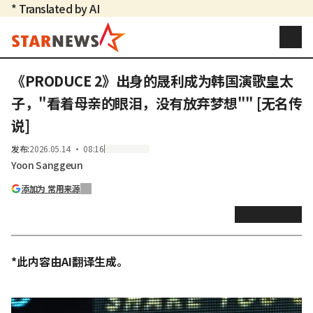
* Translated by AI
《PRODUCE 2》出身的晟利成为韩国演歌皇太
子，"看着母亲的眼泪，没有放弃梦想"" [无名传
说]
发布
:
2026.05.14 ・ 08:16
Yoon Sanggeun
添加为 常用来源
*此内容由AI翻译生成。