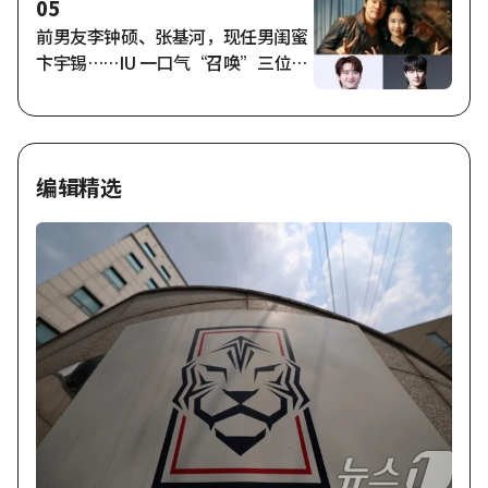
05
前男友李钟硕、张基河，现任男闺蜜
卞宇锡……IU 一口气“召唤”三位男
星，展现“恶魔般的明星魅力” [Sta
r Issue]
编辑精选