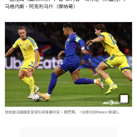
马格内斯·阿克利乌什（摩纳哥）
他就是法国国家足球队前锋基利安·姆巴佩。 =法新社BBNews=新闻1。