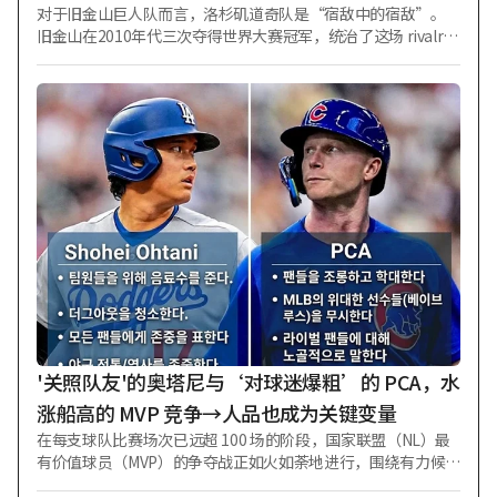
对于旧金山巨人队而言，洛杉矶道奇队是“宿敌中的宿敌”。
旧金山在2010年代三次夺得世界大赛冠军，统治了这场 rivalry
战，而近期道奇队已崛起为联盟最强球队，本赛季也被视为志
在三连冠的强劲夺冠热门。 本赛季情况也是如此。虽然道奇队
在交易截止日前签下了塔里克·斯库巴尔，但旧金山则送出了
先发投手罗比·雷以及内野手路易斯·阿拉埃斯，以此补充了
潜力新秀。让球迷稍感慰藉的是，球队“王牌”、美国国家队
投手洛根·韦布（30岁）作为不可交易资源被保留了下来。 然
而，近期却出现了令旧金山球迷心惊肉跳的言论。考虑到道奇
队正在横扫联盟顶级球员，人们不禁产生不祥的预感，而韦布
近日在接受美国NBC体育采访时，竟意外流露出对道奇体育场
的特殊喜爱。 据《纽约邮报》7日（韩国时间）报道，与 李政厚
（28岁）一同构成旧金山队投打核心的韦布在被问及最喜欢的
球场时坦言：“这或许不是球迷想听到的答案，但我真的非常
喜欢在道奇体育场投球。” 随后，韦布补充道：“道奇体育场
拥有巨大的能量，道奇队也是一支优秀的球队。中外野方向设
有大型扬声器等，整体氛围非常愉快。当我们球队前往那里
'关照队友'的奥塔尼与‘对球迷爆粗’的 PCA，水
时，道奇球迷往往会进行各种轻松的挑衅，这一系列过程
涨船高的 MVP 竞争→人品也成为关键变量
在每支球队比赛场次已远超 100 场的阶段，国家联盟（NL）最
有价值球员（MVP）的争夺战正如火如荼地进行，围绕有力候选
人的赛场外“态度”和“更衣室文化”意外地成为关键变量。