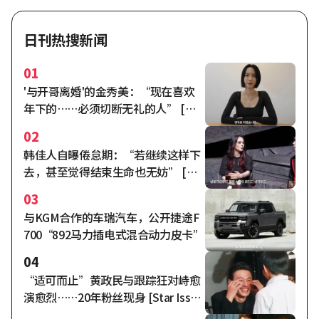
日刊热搜新闻
01
'与开哥离婚'的金秀美：“现在喜欢
年下的……必须切断无礼的人” [秀
米车奥拉]
02
韩佳人自曝倦怠期：“若继续这样下
去，甚至觉得结束生命也无妨” [自
由夫人]
03
与KGM合作的车瑞汽车，公开捷途F
700“892马力插电式混合动力皮卡”
04
“适可而止”黄政民与跟踪狂对峙愈
演愈烈……20年粉丝现身 [Star Issu
e]