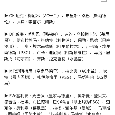
▶ GK:迈克·梅尼昂（AC米兰），布里斯·桑巴（斯塔德
伦），罗宾·李塞尔（朗斯）
▶ DF:威廉·萨利巴（阿森纳）、达约·乌帕梅卡诺（慕尼
黑）、伊布拉希马·科纳特（利物浦）、儒勒·昆德（巴塞
罗那）、西奥·埃尔南德斯（阿尔希拉尔）、卢卡斯·埃尔
南德斯（PSG）、卢卡·迪尼奥（阿斯顿维拉）、马洛·居
斯托（切尔西）、齐斯·拉克鲁瓦（水晶宫）
▶ MF:楚阿梅尼（皇家马德里）、拉比奥（AC米兰）、坎
特（费内巴切）、扎伊尔梅里（PSG）、马努科内（AS罗
马）
▶ FW:基利安·姆巴佩（皇家马德里）、奥斯曼·登贝莱、
德吉雷·杜埃、布拉德利·巴尔科拉（以上均为PSG）、迈
克尔·奥利塞（慕尼黑）、拉扬·谢尔基（曼城）、马奎斯
·图拉姆（国际米兰）、让-菲利普·马特塔（水晶宫）、