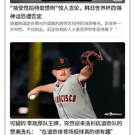
"接受性招待是惯例"惊人言论，韩日世界杯四强
神话恐遭否定
随着韩国足协曾向外国裁判提供性招待的消息曝光，足球界一
片哗然。不仅如此，前足协相关人士甚至声称性招待属于“惯
例”，导致韩国足球的荣耀也可能面临被否定的局面。 韩国足
协有组织地实施性招待一事，是在2016年文化体育观光部审计
中被发现的。当时，文化体育观光部确认，从2011年3月至次年
3月期间，在包括2014年国际足联（FIFA）巴西世界杯预选赛、
2012年伦敦奥运会预选赛以及A代表队与奥运代表队的友谊赛等
共7场比赛中，韩国足协层面曾向约10名外国裁判提供性招待。
这一此前未对外公开的内容最近才公之于众，引发轩然大波。
巧合的是，在这7场发生性招待的比赛中，韩国A代表队和奥运
代表队取得了5胜2平的“不败”战绩。虽然不能断定这是通过
性招待获得判罚优势的结果，但也不能断言这些性招待与利益
无关。无论是友谊赛还是世界杯或奥运会预选赛，由主办主场
赛事的足协在赛前赛后向裁判提供性招待，这一事实本身就已
极不恰当。 更令人震惊的是，当时有人将此类性招待定性为
“惯例”。据JTBC报道，当时的足协相关人士在解释曾对裁判
实施性招待一事时称：“这是按惯例进行的。”足球协会内部
可疑的 李政厚队王牌，突然迎来洛杉矶道奇队的
文件中明确写有“裁判按摩”字样，且科长、
赞美洗礼：“在道奇体育场投球真的很有趣”