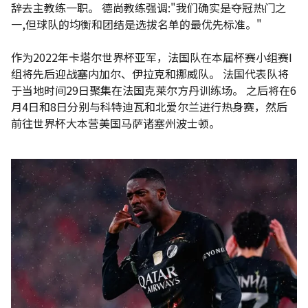
辞去主教练一职。 德尚教练强调:"我们确实是夺冠热门之
一,但球队的均衡和团结是选拔名单的最优先标准。"
作为2022年卡塔尔世界杯亚军，法国队在本届杯赛小组赛I
组将先后迎战塞内加尔、伊拉克和挪威队。 法国代表队将
于当地时间29日聚集在法国克莱尔方丹训练场。 之后将在6
月4日和8日分别与科特迪瓦和北爱尔兰进行热身赛，然后
前往世界杯大本营美国马萨诸塞州波士顿。