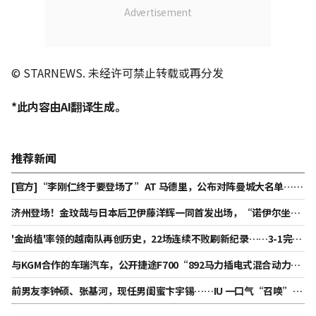
© STARNEWS. 未经许可禁止转载或再分发
*此内容由AI翻译生成。
推荐新闻
[官方]“李刚仁终于要登场了”AT 马德里，公布对阵曼城大名单……
阿尔瓦雷斯、巴埃纳等被排除在外
济州登场！金玟哉与日本后卫伊藤洋辉一同首发出场，“诺伊尔坐板
凳”……拜仁对阵济州“首发阵容”公开 [济州现场]
'金尚植'率领的越南队再创历史，22场连续不败刷新纪录……3-1完胜
柬埔寨晋级‘东盟杯四强’
与KGM合作的车瑞汽车，公开捷途F700“892马力插电式混合动力皮
卡”
前男友李钟硕、张基河，现任男闺蜜卞宇锡……IU 一口气“召唤”三
位男星，展现“恶魔般的明星魅力” [Star Issue]