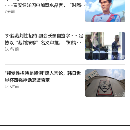
……富安健洋闪电加盟水晶宫，“时隔1
局。 然而，越南队迟迟未能再入一球，反而在对手的反击中陷
年”重返英超
7分前
入动摇。最终在下半场第26分钟遭遇打击。后卫线回传长传被
文图·费尔南德斯·亚古利用爆发性的速度追到球后，用左脚
完成破门。 险些在主场被柬埔寨队拖住后腿的越南队，却在下
半场第39分钟凭借对手乌龙球再次取得领先。许山切入禁区左
侧尝试挑射越过门将，防守队员将球踢出，皮球直接折射入网
'外籍裁判性招待'副会长亲自签字……足
形成乌龙球。 士气大振的越南队在下半场第44分钟，由阮进灵
协以“裁判按摩”名义审批，“知情却
切入防线身后，用右脚挑射越过门将
未受处罚”
1小时前
"接受性招待是惯例"惊人言论，韩日世
界杯四强神话恐遭否定
1小时前