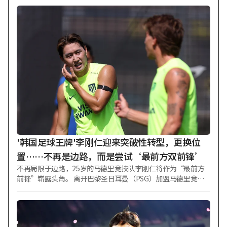
人们关注的焦点已超越单纯的记录和胜场贡献度（WAR）之
争，转向选手展现出的品格与人品对选票可能产生的影响。巧
合的是，有力候选人 大谷翔平（32 岁·洛杉矶道奇队）和外野
手皮特·克劳-阿姆斯特朗（24 岁·芝加哥小熊队）在记录之外
的部分形成了鲜明对比。 作为有力候选人之一的 Shohei Ohtan
i（大谷翔平）正持续着超越美国职棒大联盟（MLB）、成为整
个体育界榜样的步伐。评价认为，他不仅在赛场上展现出压倒
性的表现，在场外也以模范态度赢得了队友和球迷的绝对尊
敬。 实际上，Ohtani 在休息区亲自为队友准备饮料、赛后率先
清理休息区垃圾等榜样行为已成为日常。这似乎并非为了镜头
而做的表演。加之其尊重棒球和大联盟传统与历史的态度，以
及收养并抚养流浪狗的温暖举动，他正被评价为“完美的领
袖”和体育精神的象征。 另一方面，美国对形成强大竞争格局
的皮特·克劳-阿姆斯特朗（PCA）的看法则截然相反。PCA 以
'韩国足球王牌'李刚仁迎来突破性转型，更换位
其特有的肆无忌惮的傲慢
置……不再是边路，而是尝试‘最前方双前锋’
不再局限于边路，25岁的马德里竞技队李刚仁将作为“最前方
前锋”崭露头角。 离开巴黎圣日耳曼（PSG）加盟马德里竞技
（AT）的李刚仁将承担新角色。在PSG或韩国国家足球队时，
他主要部署在右侧边路；而在马德里竞技，外界普遍认为他更
有可能被安排在4-4-2阵型的最前方双前锋位置上。 事实上，自
加入马德里竞技后的首次训练起，李刚仁就已出现在新位置