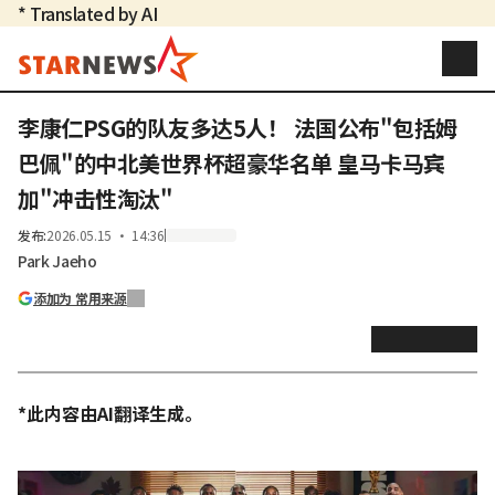
* Translated by AI
李康仁PSG的队友多达5人！ 法国公布"包括姆
巴佩"的中北美世界杯超豪华名单 皇马卡马宾
加"冲击性淘汰"
发布
:
2026.05.15 ・ 14:36
Park Jaeho
添加为 常用来源
*此内容由AI翻译生成。