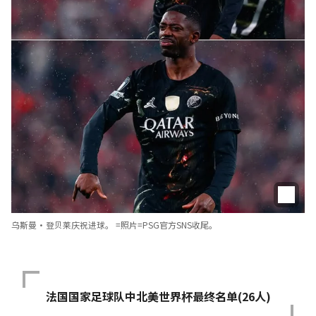
乌斯曼·登贝莱庆祝进球。 =照片=PSG官方SNS收尾。
法国国家足球队中北美世界杯最终名单(26人)