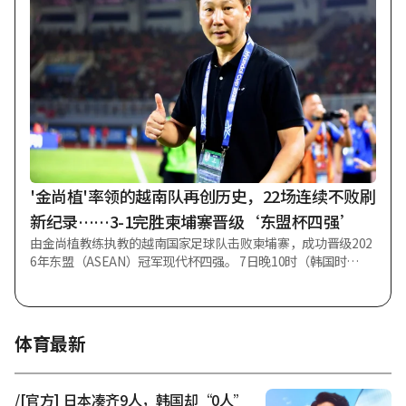
上。据西班牙媒体《马卡报》7日（韩国时间）报道，在为9日
于首尔世界杯体育场举行的与曼城的“酷澎系列”友谊赛进行
的首次训练中，李刚仁与阿尔纳乌·奥尔蒂斯一同作为最前方
双前锋参与了训练。《马卡报》指出：“李刚仁已开始在中路
承担新角色。” 此前，李刚仁的位置主要靠近第二线，近期尤
其固定在右侧边路。无论是在PSG还是国家队，他都主要在右路
活动，通过内切至中路组织进攻。必要时也会移至中场或第二
线中央、左侧等位置。当然，在2019年国际足联（FIFA）U20
世界杯亚军神话中，他曾与吴世勋搭档双前锋并表现出色，但
在俱乐部层面，担任双前锋对他而言仍是陌生的角色。 然而，
马德里竞技主帅迭戈·西蒙尼并未将李刚仁视为边路或第二线
'金尚植'率领的越南队再创历史，22场连续不败刷
球员，而是将其定位为最前方双前锋资源，并以此展
新纪录……3-1完胜柬埔寨晋级‘东盟杯四强’
由金尚植教练执教的越南国家足球队击败柬埔寨，成功晋级202
6年东盟（ASEAN）冠军现代杯四强。 7日晚10时（韩国时
间），在越南河内美亭国家体育场举行的该项赛事小组赛A组最
后一场比赛中，越南队以3-1完胜柬埔寨队。 凭借这场胜利，越
南队积10分（3胜1平），以小组第一的身份晋级四强，向着赛
事两连冠迈出了坚实一步。 此外，越南队今日也保持不败，将A
体育最新
级比赛连续不败场次进一步延长至22场（19胜3平）。 '金尚
植'率领的越南队早已超越此前在朴恒绪前教练任期内创造的18
场连续不败纪录，不断刷新越南队连续不败的新历史。 今日上
/[官方] 日本凑齐9人，韩国却“0人”
半场第18分钟，阮进灵切入禁区右侧后，用右脚射门打破僵