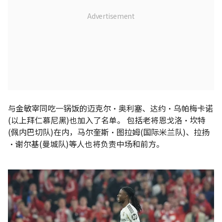
与金敏宰同吃一锅饭的迈克尔•奥利塞、达约•乌帕梅卡诺
(以上拜仁慕尼黑)也加入了名单。 包括老将恩戈洛•坎特
(佩内巴切队)在内，马尔奎斯•图拉姆(国际米兰队)、拉扬
•谢尔基(曼城队)等人也将负责中场和前方。