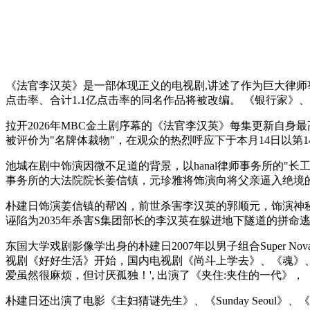
《法官李汉英》是一部体现正义的电视剧,讲述了作为巨大律师事务
点击率、合计1.1亿点击率的同名作品将被改编。 《银行家
拉开2026年MBC金土剧序幕的《法官李汉英》每集更新自身最
被评价为"名牌体裁物"，在观众的热烈呼应下于本月14日以第1
池城在剧中饰演因微不足道的背景，以hanal律师事务所的"
事务所的大法院院长姜信镇，元珍雅将饰演向将父亲逼入绝境
朴建日饰演姜信镇的帮凶，前世杀害李汉英的郭顺元，饰演神秘人
诬陷为2035年杀害S集团部长的李汉英在躲进地下隧道的拼命
东国大学戏剧影像学出身的朴建日2007年以男子组合Super 
视剧《好好生活》开始，国内电视剧《尚斗上学去》、《魂》、《
爱虽然很麻烦，但讨厌孤独！', 出演了《夹住:夹住的一代》
朴建日还出演了电影《主妇猜谜先生》、《Sunday Seoul》、