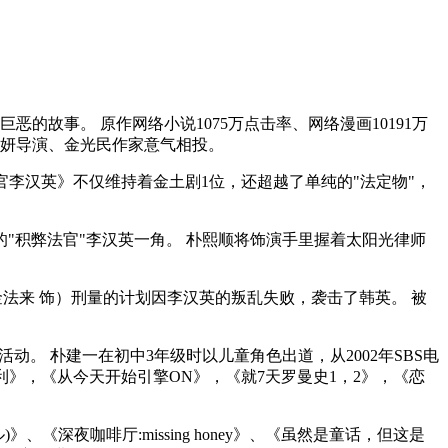
的故事。 原作网络小说1075万点击率、网络漫画10191万
美妍导演、金光民作家意气相投。
《法官李汉英》不仅维持着金土剧1位，还超越了单纯的"法定物"，
的"积弊法官"李汉英一角。 朴熙顺将饰演手里握着太阳光律师
金法来 饰）刑量的计划因李汉英的叛乱失败，袭击了韩英。 被
活动。 朴建一在初中3年级时以儿童角色出道，从2002年SBS电
利》，《从今天开始引擎ON》，《就7天罗曼史1，2》，《恋
、《深夜咖啡厅:missing honey》、《虽然是童话，但这是