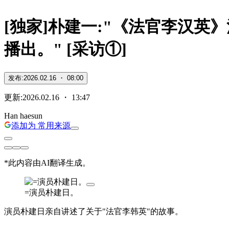
[
独家
]
朴建一:"《法官李汉英
播出。" [采访①]
发布
:
2026.02.16 ・ 08:00
更新
:
2026.02.16 ・ 13:47
Han haesun
添加为 常用来源
*此内容由AI翻译生成。
=演员朴建日。
演员朴建日亲自讲述了关于"法官李韩英"的故事。