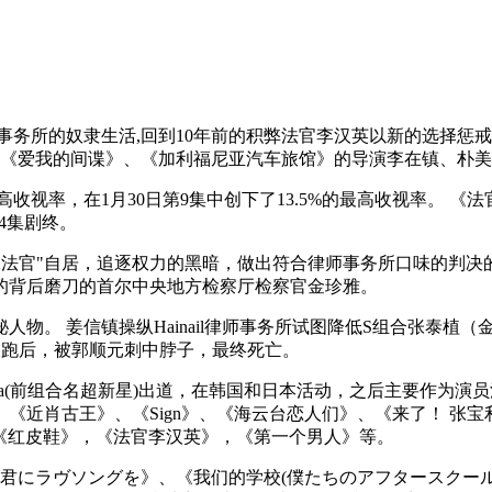
所的奴隶生活,回到10年前的积弊法官李汉英以新的选择惩戒巨恶
》、《爱我的间谍》、《加利福尼亚汽车旅馆》的导演李在镇、朴
高收视率，在1月30日第9集中创下了13.5%的最高收视率。 
4集剧终。
长工法官"自居，追逐权力的黑暗，做出符合律师事务所口味的判决
的背后磨刀的首尔中央地方检察厅检察官金珍雅。
物。 姜信镇操纵Hainail律师事务所试图降低S组合张泰植（
逃跑后，被郭顺元刺中脖子，最终死亡。
Nova(前组合名超新星)出道，在韩国和日本活动，之后主要作为演员
近肖古王》、《Sign》、《海云台恋人们》、《来了！ 张宝
，《红皮鞋》，《法官李汉英》，《第一个男人》等。
《君にラヴソングを》、《我们的学校(僕たちのアフタースクール)》