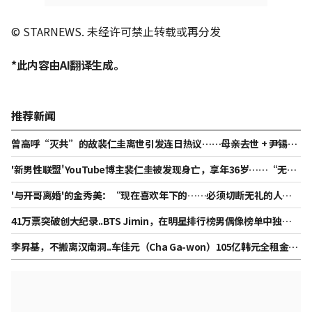
© STARNEWS. 未经许可禁止转载或再分发
*此内容由AI翻译生成。
推荐新闻
曾高呼“灭共”的故裴仁圭离世引发连日热议……母亲去世 + 尹锡悦
弹劾期间接受毒品成瘾治疗 [Star Issue]
'新男性联盟'YouTube博主裴仁圭被发现身亡，享年36岁……“无犯
罪嫌疑”
'与开哥离婚'的金秀美：“现在喜欢年下的……必须切断无礼的人”
[秀米车奥拉]
41万票突破创大纪录..BTS Jimin，在明星排行榜男偶像榜单中独占
鳌头
李昇基，不搬离汉南洞..车佳元（Cha Ga-won）105亿韩元全租金纠
纷激化[综合]