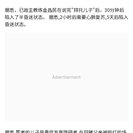
据悉，已故主教练金昌民在说完"拜托儿子"后，30分钟后
陷入了半昏迷状态。 据悉,2小时后需要心肺复苏,5天后陷入
昏迷状态。
据悉,死者的儿子是重症发育障碍者,在目睹父亲被殴打的场