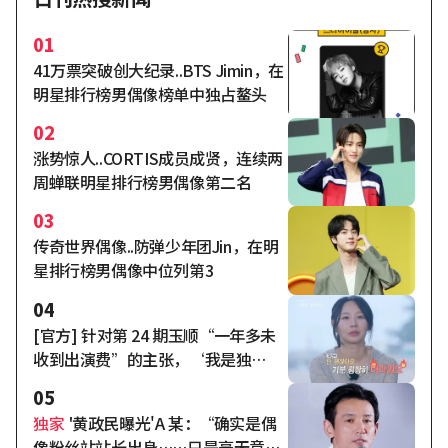
01
41万票突破创大纪录..BTS Jimin，在
明星排行榜男偶像榜单中独占鳌头
02
涨势惊人..CORTIS成员成贤，连续两
周蝉联明星排行榜男偶像第二名
03
传奇世界偶像..防弹少年团Jin，在明
星排行榜男偶像中位列第3
04
[官方] 针对第 24 期玉顺“一年多未
收到出演费”的主张，‘我是独
身’方面回应称“已全额支付完
05
毕”。
独家
'黄政民曝光'A 某：“确实是偶
像粉丝站站长出身……只是毫无意义