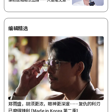
的羞辱” [采访]
编辑精选
郑雨盛，胡须更浓，眼神更深邃……复仇的利刃
已磨得锋利 [Made in Korea 第二季]