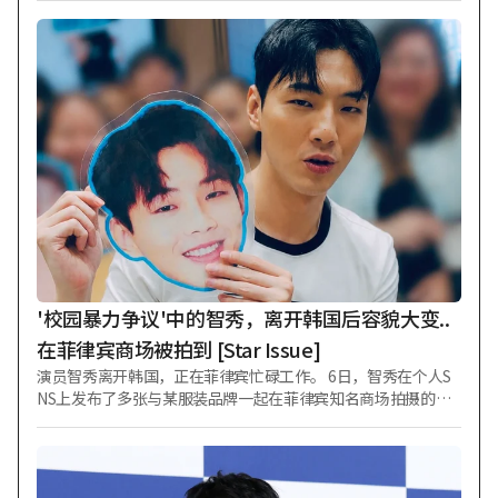
的多个问题。关于自己的身高和体重，她表示：“身高166厘
米，目前体重47公斤。最近瘦了一点。” 当被问及今年买到的
“宝藏好物”时，她回答是“充电宝”，并提到女儿泰伊（Tae
-i）使用得太频繁导致弄脏了。 "面对无礼地指责他人的人该如
何应对？”这一问题出现后，金秀美回答：“我觉得必须切断
那些给自己带来伤害、压力和无礼对待的人，不管对方是
谁。” 当被问及“喜欢年上、同龄还是年下”时，金秀美表
示：“应该喜欢年下的吧。我决定以后就找年下的了。”随后
她用手遮住了脸，迅速跳到了下一个问题。 另一方面，金秀美
与比她小两岁的嘻哈组合Dynamic Duo成员开哥于2011年结
婚，育有一子一女，但已于今年1月传出婚姻破裂的消息。
'校园暴力争议'中的智秀，离开韩国后容貌大变..
在菲律宾商场被拍到 [Star Issue]
演员智秀离开韩国，正在菲律宾忙碌工作。 6日，智秀在个人S
NS上发布了多张与某服装品牌一起在菲律宾知名商场拍摄的照
片。 照片中的智秀即使在恶劣天气下，也向前来迎接的粉丝们
挥手致意，露出灿烂笑容。她身穿白色T恤搭配休闲深色牛仔夹
克，尽管装扮朴素自然，却凭借高挑的身材和特有的明朗眼笑
与粉丝互动。 她还手持印有自己大幅头像、看似粉丝所赠的扇