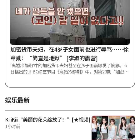
玩笑性质的互动，未能顾及现场的实际环境以及众多工作人员
的辛劳，说了轻率的话。” 他接着表示：“对于因我不足的言
行而感到不适和受伤的所有人，我再次从心底深表歉意”，并
承诺“今后在任何场合都将更加谨慎地注意言行，并对创造舞
台艺术的人们始终保持谦逊之心”。 此前，3日公开的YouTube
频道《珍罕哥哥 申东烨》中，申东烨在与嘉宾Boom、Nucksal
交谈时提及音乐剧。他说：“大学路总体上小剧场较多，所以
不演音乐剧。音乐剧是在大剧场演出的，所以在大学路上演的
加密货币夫妇，在4岁子女面前也进行辱骂……徐
只是小剧场音乐剧。那种情况甚至不需要麦克
章勋：“简直是地狱” [李淑的露营]
'离婚冷静期'中的加密货币夫妇甚至在孩子面前爆发了愤怒。 6
日播出的JTBC综艺节目《离婚冷静期》中，对第23期“加密货
币夫妇”进行了家务调查和咨询解决方案的推进。 当天，徐章
勋就加密货币夫妇表示：“丈夫欠债确实是错误，但无论如何
（对妻子）也难以用常理理解。” 随后的视频中描绘了夫妻二
人在孩子面前持续进行辱骂的场景。4岁的长子看到母亲靠近便
娱乐最新
后退，并说“别过来”。对此，徐章勋表示：“孩子很害怕，
是怕妈妈”，感到十分遗憾。 丈夫说道：“希望不要在孩子面
前说那么过分的话。还说‘你爸爸是个垃圾’之类的话。至少
KiiiKiii“美丽的花朵绽放了！”[★视频]
希望妻子不要在孩子面前那样做。”然而，丈夫也在孩子面前
1小时前
爆发了情绪。 徐章勋感叹道：“简直是地狱。”孩子甚至模仿
了夫妻二人的样子。此外，据悉孩子的抽动症状也加重了。 妻