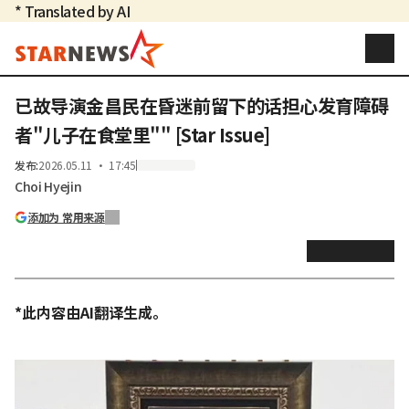
* Translated by AI
已故导演金昌民在昏迷前留下的话担心发育障碍
者"儿子在食堂里"" [Star Issue]
发布
:
2026.05.11 ・ 17:45
Choi Hyejin
添加为 常用来源
*此内容由AI翻译生成。