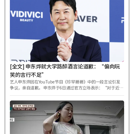
子，留下了认证照。其视觉形象与在韩国活动时大不相同，引
人注目。 此前，智秀在2021年3月KBS 2TV电视剧《月亮升起的
河流》播出至第6集时，卷入校园暴力嫌疑风波。此后，智秀承
认部分加害事实，从《月亮升起的河流》中退出。制作公司从
第7集起启用罗人友作为替身进行重拍。 最终，制作公司向智秀
当时的经纪公司KEYSTONE提起诉讼，要求赔偿因重拍产生的
额外制作费等共计30亿韩元。一审认定KEYSTONE需承担损害
赔偿责任，判决其支付约14亿2000万韩元。但在二审中，法院
重新评估了损失金额等，将赔偿额降至约8亿8000万韩元。 此
后，KEYSTONE向最高法院提起上诉，但上月撤回上诉，二审
判决因此正式生效。
[全文] 申东烨就大学路醉酒言论道歉：“偏向玩
笑的言行不足”
艺人申东烨因在YouTube节目《珍罕哥哥》中的一段言论引发
争议，亲自道歉。 申东烨于6日通过官方立场表示：“对于近期
在《珍罕哥哥》节目中因我轻率的言行而受到伤害和失望的所
有人，我真诚地低头致歉。” 他强调了自己对大学路的热爱与
尊重。申东烨称：“对我而言，大学路是非常有意义且特殊的
空间”，“我在大学路观看了《地铁1号线》、《寻找金钟旭》
等无数名作，深受触动并感动不已”。 随后补充道：“因此，
我一直对大学路的舞台和表演艺术怀有热爱与尊重之心。” 申
东烨解释说：“在节目中与出演嘉宾对话的过程中，过于偏向