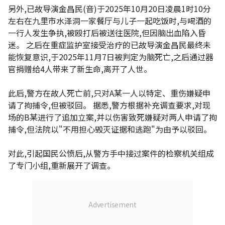
另外,已故导演金昌民(音)于2025年10月20日凌晨1时10分
左右在九里市水泽洞一家餐厅与儿子一起吃饭时,与喝酒的
一行人发生争执,被殴打后被送往医院,但因脑出血陷入昏
迷。 之后在重症监护室接受治疗的已故导演金昌民最终未
能恢复意识,于2025年11月7日被判定为脑死亡,之后通过器
官捐赠给4人带来了新生命,离开了人世。
此后,警方在故人死亡前,只对A某一人以特定、重伤嫌疑申
请了拘捕令,但被驳回。 据悉,警方根据补充调查要求,对现
场的B某进行了追加立案,并以伤害致死嫌疑对两人申请了拘
捕令,但法院以"不用担心毁灭证据和逃跑"为由予以驳回。
对此,引起国民公愤后,从警方手中接过案件的检察机关组成
了专门小组,重新展开了调查。