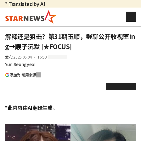
* Translated by AI
解释还是狙击？第31期玉顺，群聊公开收视率in
g→顺子沉默 [★FOCUS]
发布
:
2026.06.04 ・ 16:59
Yun Seongyeol
添加为 常用来源
*此内容由AI翻译生成。