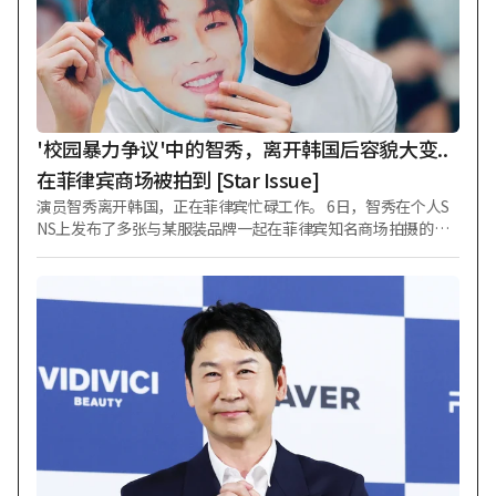
示：“应该喜欢年下的吧。我决定以后就找年下的了。”随后
她用手遮住了脸，迅速跳到了下一个问题。 另一方面，金秀美
与比她小两岁的嘻哈组合Dynamic Duo成员开哥于2011年结
婚，育有一子一女，但已于今年1月传出婚姻破裂的消息。
'校园暴力争议'中的智秀，离开韩国后容貌大变..
在菲律宾商场被拍到 [Star Issue]
演员智秀离开韩国，正在菲律宾忙碌工作。 6日，智秀在个人S
NS上发布了多张与某服装品牌一起在菲律宾知名商场拍摄的照
片。 照片中的智秀即使在恶劣天气下，也向前来迎接的粉丝们
挥手致意，露出灿烂笑容。她身穿白色T恤搭配休闲深色牛仔夹
克，尽管装扮朴素自然，却凭借高挑的身材和特有的明朗眼笑
与粉丝互动。 她还手持印有自己大幅头像、看似粉丝所赠的扇
子，留下了认证照。其视觉形象与在韩国活动时大不相同，引
人注目。 此前，智秀在2021年3月KBS 2TV电视剧《月亮升起的
河流》播出至第6集时，卷入校园暴力嫌疑风波。此后，智秀承
认部分加害事实，从《月亮升起的河流》中退出。制作公司从
第7集起启用罗人友作为替身进行重拍。 最终，制作公司向智秀
当时的经纪公司KEYSTONE提起诉讼，要求赔偿因重拍产生的
额外制作费等共计30亿韩元。一审认定KEYSTONE需承担损害
赔偿责任，判决其支付约14亿2000万韩元。但在二审中，法院