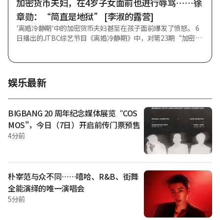
加密货币夫妇，在4岁子女面前也进行辱骂……徐
只是小剧场音乐剧。那种情况甚至不需要麦克
章勋：“简直是地狱” [李淑的露营]
'离婚冷静期'中的加密货币夫妇甚至在孩子面前爆发了愤怒。 6
日播出的JTBC综艺节目《离婚冷静期》中，对第23期“加密货
币夫妇”进行了家务调查和咨询解决方案的推进。 当天，徐章
勋就加密货币夫妇表示：“丈夫欠债确实是错误，但无论如何
（对妻子）也难以用常理理解。” 随后的视频中描绘了夫妻二
人在孩子面前持续进行辱骂的场景。4岁的长子看到母亲靠近便
娱乐最新
后退，并说“别过来”。对此，徐章勋表示：“孩子很害怕，
是怕妈妈”，感到十分遗憾。 丈夫说道：“希望不要在孩子面
前说那么过分的话。还说‘你爸爸是个垃圾’之类的话。至少
BIGBANG 20 周年纪念媒体展览“COS
希望妻子不要在孩子面前那样做。”然而，丈夫也在孩子面前
MOS"，今日（7日）开启前传门票预售
爆发了情绪。 徐章勋感叹道：“简直是地狱。”孩子甚至模仿
4分前
了夫妻二人的样子。此外，据悉孩子的抽动症状也加重了。 妻
子表示：“看了视频我明白了。孩子对我说‘别过来’。我很
后悔。”
朴宰范与众不同……嘻哈、R&B、街舞
全能演绎的唯一演唱会
5分前