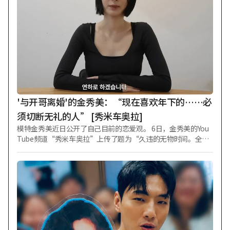
片发布后引发爆炸性反响之际，该剧又公开了展现郑雨盛强烈
存在感的角色剧照。 从电影《首尔之春》《阿修罗》《王者》
《铁雨1、2》《证人》《狩猎》《保护者》，到电视剧《请告
诉我你爱我》，在诸多风格各异的作品中活跃过的郑雨盛，将
以联合搜查本部特任顾问“张健英”的身份回归。第一季中，
他以近乎疯狂的执念与“白基泰”展开激烈对峙；第二季中，
历经九年时光洗礼的“张健英”将发起反击，试图让一切回到
原点。 此次公开的角色剧照并未展现第一季中因败给“白基
泰”而被剥夺检察官职务、神情苦涩的“张健英”，而是呈现
出更加锐利冷峻的氛围。 浓密的胡须与深邃的眼神中，不仅刻
'与开哥离婚'的金秀美：“现在喜欢年下的……必
画出岁月流逝的痕迹，更承载着九年坚守的
须切断无礼的人” [秀米车奥拉]
模特金秀美近日公开了自己目前的恋爱观。 6日，金秀美的You
Tube频道“秀米车奥拉”上传了题为“久违的无物时间。全部
告诉大家！金秀美的Q&A"的视频。 当天，金秀美回答了粉丝们
的多个问题。关于自己的身高和体重，她表示：“身高166厘
米，目前体重47公斤。最近瘦了一点。” 当被问及今年买到的
“宝藏好物”时，她回答是“充电宝”，并提到女儿泰伊（Tae
-i）使用得太频繁导致弄脏了。 "面对无礼地指责他人的人该如
何应对？”这一问题出现后，金秀美回答：“我觉得必须切断
那些给自己带来伤害、压力和无礼对待的人，不管对方是
谁。” 当被问及“喜欢年上、同龄还是年下”时，金秀美表