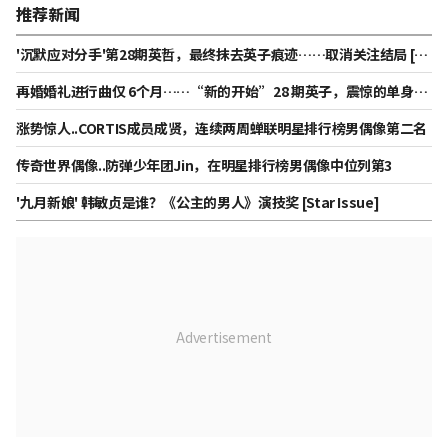
推荐新闻
'沉默应对分手'第28期英哲，最终抹去英子痕迹……取消关注结局 [St
ar Issue]
再婚婚礼进行曲仅 6个月……“新的开始”28 期英子，震惊的单身行
[Star Issue]
涨势惊人..CORTIS成员成贤，连续两周蝉联明星排行榜男偶像第二名
传奇世界偶像..防弹少年团Jin，在明星排行榜男偶像中位列第3
'九月新娘' 韩敏贞是谁？《公主的男人》演技奖 [Star Issue]