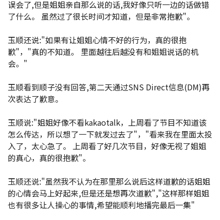
误会了,但是姐姐亲自那么说的话,我好像只听一边的话做错
了什么。 虽然过了很长时间才知道，但是非常抱歉"。
玉顺还说:"如果有让姐姐心情不好的行为，真的很抱
歉"，"真的不知道。 里面越往后越没有和姐姐说话的机
会。"
玉顺看到顺子没有回答,第二天通过SNS Direct信息(DM)再
次表达了歉意。
玉顺说:"姐姐好像不看kakaotalk，上周看了节目不知道该
怎么传达，所以想了一下就发过去了"，"看来我在里面太投
入了，太心急了。 上周看了好几次节目，好像无视了姐姐
的真心，真的很抱歉"。
玉顺还说:"虽然我不认为在那里那么说后这样道歉的话姐姐
的心情会马上好起来,但是还是想再次道歉","这样那样姐姐
也有很多让人操心的事情,希望能顺利地播完最后一集"