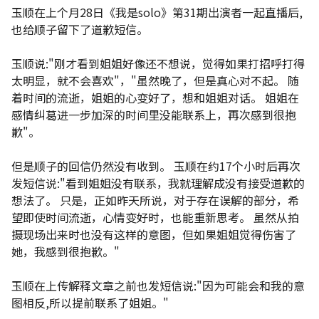
玉顺在上个月28日《我是solo》第31期出演者一起直播后,
也给顺子留下了道歉短信。
玉顺说:"刚才看到姐姐好像还不想说，觉得如果打招呼打得
太明显，就不会喜欢"，"虽然晚了，但是真心对不起。 随
着时间的流逝，姐姐的心变好了，想和姐姐对话。 姐姐在
感情纠葛进一步加深的时间里没能联系上，再次感到很抱
歉"。
但是顺子的回信仍然没有收到。 玉顺在约17个小时后再次
发短信说:"看到姐姐没有联系，我就理解成没有接受道歉的
想法了。 只是，正如昨天所说，对于存在误解的部分，希
望即使时间流逝，心情变好时，也能重新思考。 虽然从拍
摄现场出来时也没有这样的意图，但如果姐姐觉得伤害了
她，我感到很抱歉。"
玉顺在上传解释文章之前也发短信说:"因为可能会和我的意
图相反,所以提前联系了姐姐。"