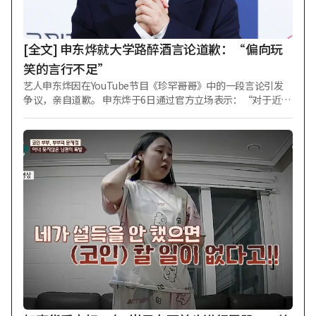
重新评估了损失金额等，将赔偿额降至约8亿8000万韩元。 此
后，KEYSTONE向最高法院提起上诉，但上月撤回上诉，二审
判决因此正式生效。
[全文] 申东烨就大学路醉酒言论道歉：“偏向玩
笑的言行不足”
艺人申东烨因在YouTube节目《珍罕哥哥》中的一段言论引发
争议，亲自道歉。 申东烨于6日通过官方立场表示：“对于近期
在《珍罕哥哥》节目中因我轻率的言行而受到伤害和失望的所
有人，我真诚地低头致歉。” 他强调了自己对大学路的热爱与
尊重。申东烨称：“对我而言，大学路是非常有意义且特殊的
空间”，“我在大学路观看了《地铁1号线》、《寻找金钟旭》
等无数名作，深受触动并感动不已”。 随后补充道：“因此，
我一直对大学路的舞台和表演艺术怀有热爱与尊重之心。” 申
东烨解释说：“在节目中与出演嘉宾对话的过程中，过于偏向
玩笑性质的互动，未能顾及现场的实际环境以及众多工作人员
的辛劳，说了轻率的话。” 他接着表示：“对于因我不足的言
行而感到不适和受伤的所有人，我再次从心底深表歉意”，并
承诺“今后在任何场合都将更加谨慎地注意言行，并对创造舞
台艺术的人们始终保持谦逊之心”。 此前，3日公开的YouTube
频道《珍罕哥哥 申东烨》中，申东烨在与嘉宾Boom、Nucksal
交谈时提及音乐剧。他说：“大学路总体上小剧场较多，所以
不演音乐剧。音乐剧是在大剧场演出的，所以在大学路上演的