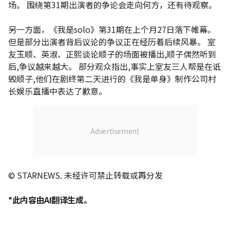
场。 围绕第31期出演者的争论会走向何方，还有待观察。
另一方面，《我是solo》第31期在上个月27日落下帷幕。
但是部分出演者背后议论的争议正在经历着后续风暴。 室
友玉顺、英淑、正熙谈论顺子的场面被播出,顺子偶然听到
后,争议越来越大。 部分观众指出,事实上室友三人帮是在诋
毁顺子,他们在剧终第二天进行的《我是单身》制作公司村
长娱乐直播中表达了歉意。
© STARNEWS. 未经许可禁止转载或再分发
*此内容由AI翻译生成。