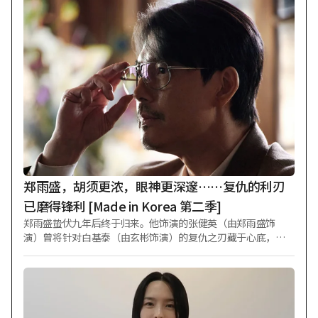
郑雨盛，胡须更浓，眼神更深邃……复仇的利刃
已磨得锋利 [Made in Korea 第二季]
郑雨盛蛰伏九年后终于归来。他饰演的张健英（由郑雨盛饰
演）曾将针对白基泰（由玄彬饰演）的复仇之刃藏于心底，如
今终于抓住了反击的机会。 Disney+原创剧集《Made in Korea
第二季》（导演禹民镐）公开了角色剧照，预告“张健英”以
联合搜查本部特任顾问身份回归后的精彩表现。 《Made in Kor
ea 第二季》讲述九年后，怀揣更大欲望、疯狂奔走的“白基
泰”那岌岌可危的旅程，是一部黑色风格剧集。在第二季预告