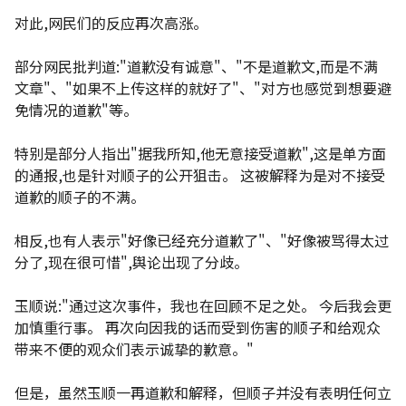
对此,网民们的反应再次高涨。
部分网民批判道:"道歉没有诚意"、"不是道歉文,而是不满
文章"、"如果不上传这样的就好了"、"对方也感觉到想要避
免情况的道歉"等。
特别是部分人指出"据我所知,他无意接受道歉",这是单方面
的通报,也是针对顺子的公开狙击。 这被解释为是对不接受
道歉的顺子的不满。
相反,也有人表示"好像已经充分道歉了"、"好像被骂得太过
分了,现在很可惜",舆论出现了分歧。
玉顺说:"通过这次事件，我也在回顾不足之处。 今后我会更
加慎重行事。 再次向因我的话而受到伤害的顺子和给观众
带来不便的观众们表示诚挚的歉意。"
但是，虽然玉顺一再道歉和解释，但顺子并没有表明任何立