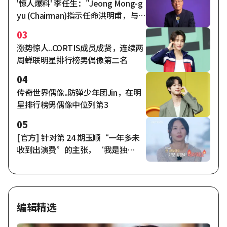
'惊人爆料' 李任生："Jeong Mong-g
yu (Chairman)指示任命洪明甫，与N
aga World总监达成协议的时机
03
是……"
涨势惊人..CORTIS成员成贤，连续两
周蝉联明星排行榜男偶像第二名
04
传奇世界偶像..防弹少年团Jin，在明
星排行榜男偶像中位列第3
05
[官方] 针对第 24 期玉顺“一年多未
收到出演费”的主张，‘我是独
身’方面回应称“已全额支付完
毕”。
编辑精选