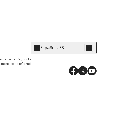
Español - ES
o de traducción, por lo 
icamente como referenci