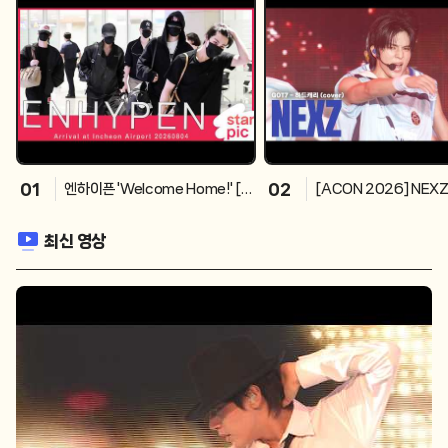
01
02
엔하이픈 'Welcome Home!' [S
[ACON 2026] NEXZ
TARPIC] ENHYPEN Arrival at
- 하드캐리 (cover) 
Incheon Airport 20260804
26
최신 영상