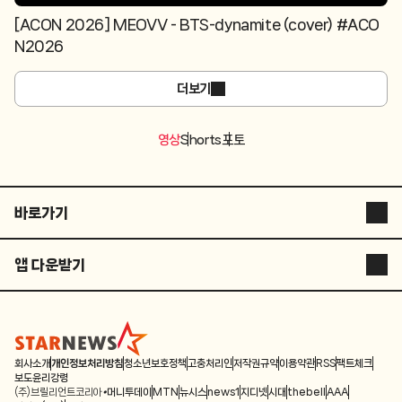
[ACON 2026] MEOVV - BTS-dynamite (cover) #ACO
N2026
더보기
영상
Shorts
포토
바로가기
스타뉴스 코리아
앱 다운받기
스타플러스
STARNEWS APP
스튜디오 슷슷
STARPOLL
ASIA ARTIST AWARDS
회사소개
개인정보처리방침
청소년보호정책
고충처리인
저작권규약
이용약관
RSS
팩트체크
보도윤리강령
(주)브릴리언트코리아
머니투데이
MTN
뉴시스
news1
지디넷
시대
thebell
AAA
별별스포츠TV