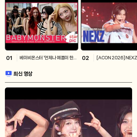
01
02
베이비몬스터 '언제나 예쁨이 한가
[ACON 2026] NEXZ
득!' [STARPIC] BABYMONST
- 하드캐리 (cover) 
ER Departure at Gimpo Airp
26
최신 영상
ort 20260810