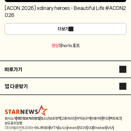
[ACON 2026] xdinary heroes - Beautiful Life #ACON2
026
더보기
영상
Shorts
포토
바로가기
스타뉴스 코리아
앱 다운받기
스타플러스
STARNEWS APP
스튜디오 슷슷
STARPOLL
ASIA ARTIST AWARDS
회사소개
개인정보처리방침
청소년보호정책
고충처리인
저작권규약
이용약관
RSS
팩트체크
보도윤리강령
(주)브릴리언트코리아
머니투데이
MTN
뉴시스
news1
지디넷
시대
thebell
AAA
별별스포츠TV