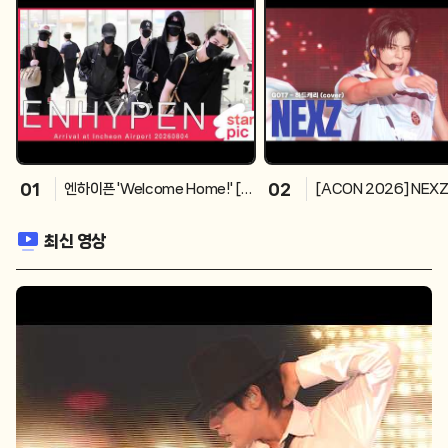
01
02
엔하이픈 'Welcome Home!' [S
[ACON 2026] NEXZ
TARPIC] ENHYPEN Arrival at
- 하드캐리 (cover) 
Incheon Airport 20260804
26
최신 영상