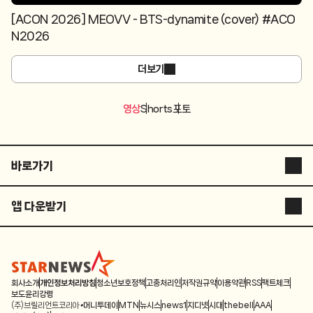
[ACON 2026] MEOVV - BTS-dynamite (cover) #ACO
N2026
더보기
영상
Shorts
포토
바로가기
스타뉴스 코리아
앱 다운받기
스타플러스
STARNEWS APP
스튜디오 슷슷
STARPOLL
ASIA ARTIST AWARDS
회사소개
개인정보처리방침
청소년보호정책
고충처리인
저작권규약
이용약관
RSS
팩트체크
보도윤리강령
(주)브릴리언트코리아
머니투데이
MTN
뉴시스
news1
지디넷
시대
thebell
AAA
별별스포츠TV