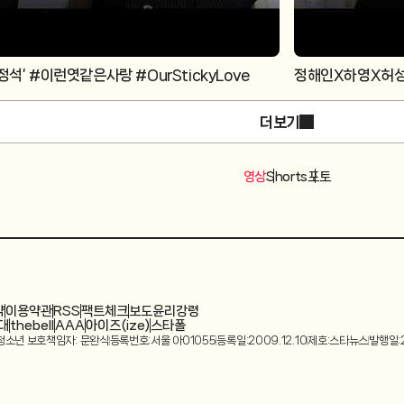
 정석’ #이런엿같은사랑 #OurStickyLove
정해인X하영X허성태,
더보기
영상
Shorts
포토
약
이용약관
RSS
팩트체크
보도윤리강령
대
thebell
AAA
아이즈(ize)
스타폴
청소년 보호책임자: 문완식
등록번호:서울 아01055
등록일:2009.12.10
제호:스타뉴스
발행일:2