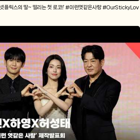
 ‘넷플릭스의 딸~ 떨리는 첫 로코!’ #이런엿같은사랑 #OurStickyLov