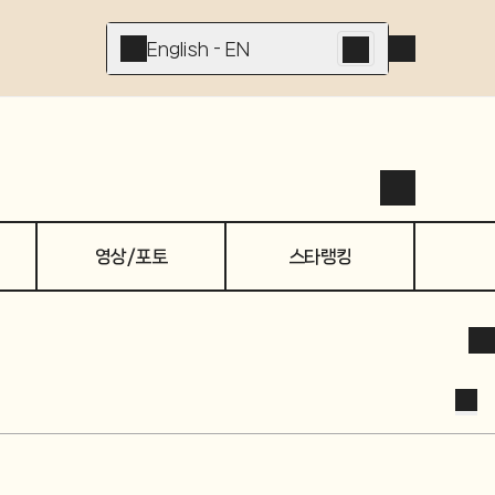
English - EN
영상/포토
스타랭킹