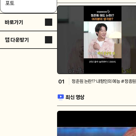
포토
바로가기
스타뉴스 코리아
앱 다운받기
스타플러스
STARNEWS APP
스튜디오 슷슷
STARPOLL
ASIA ARTIST AWAR
DS
01
정준원 논란!? 내향인의 예능 #정종원
별별스포츠TV
뭐하니
최신 영상
별별스포츠TV