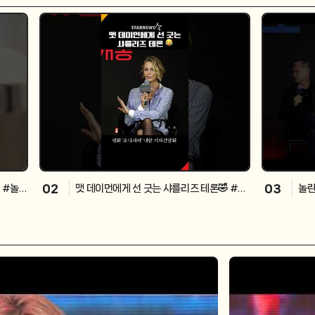
02
03
 #놀면
맷 데이먼에게 선 긋는 샤를리즈 테론🤣 #T
놀란
heOdyssey #오디세이 #MattDamon
는 
#CharlizeTheron
ey