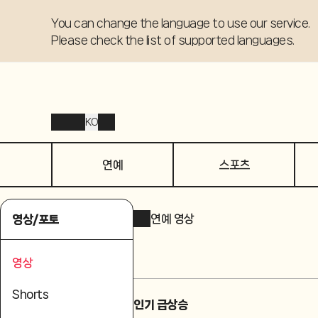
You can change the language to use our service. 

Please check the list of supported languages.
KO
연예
스포츠
연예 영상
영상/포토
영상
Shorts
인기 급상승