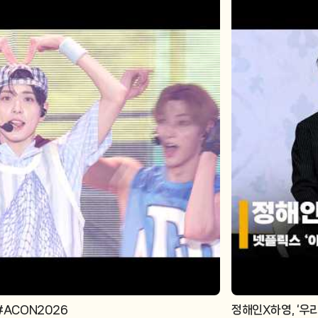
 #ACON2026
정해인X하영, ‘우리