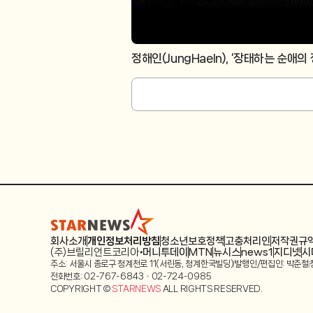
정해인(JungHaeIn), ‘장태하는 순애의
회사소개
개인정보처리방침
청소년보호정책
고충처리인
저작권규
(주)브릴리언트코리아
머니투데이
MTN
뉴시스
news1
지디넷
시
주소: 서울시 종로구 청계천로 11(서린동, 청계한국빌딩)
발행인/편집인: 박준철
전화번호: 02-767-6843ㆍ02-724-0985
COPYRIGHT ©
STARNEWS
ALL RIGHTS RESERVED.