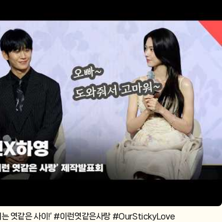
는 엿같은 사이!’ #이런엿같은사랑 #OurStickyLove