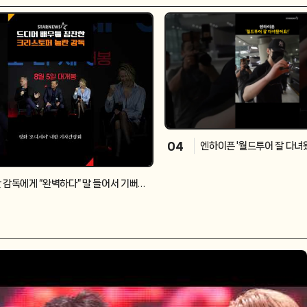
04
엔하이픈 '월드투어 잘 다녀왔
 감독에게 “완벽하다” 말 들어서 기뻐하
맷 데이먼X샤를리즈 테론 #TheOdyss
 #ChristopherNolan #MattDamon