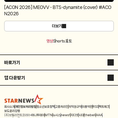
[ACON 2026] MEOVV - BTS-dynamite (cover) #ACO
N2026
더보기
영상
Shorts
포토
바로가기
스타뉴스 코리아
앱 다운받기
스타플러스
STARNEWS APP
스튜디오 슷슷
STARPOLL
ASIA ARTIST AWARDS
회사소개
개인정보처리방침
청소년보호정책
고충처리인
저작권규약
이용약관
RSS
팩트체크
보도윤리강령
(주)브릴리언트코리아
머니투데이
MTN
뉴시스
news1
지디넷
시대
thebell
AAA
별별스포츠TV