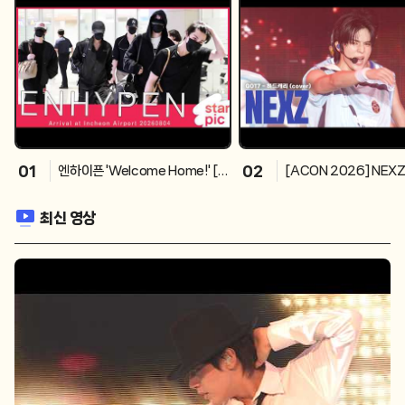
01
02
엔하이픈 'Welcome Home!' [S
[ACON 2026] NEXZ
TARPIC] ENHYPEN Arrival at
- 하드캐리 (cover) 
Incheon Airport 20260804
26
최신 영상