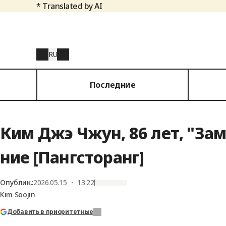
* Translated by AI
RU
Последние
Ким Джэ Чжун, 86 лет, "За
ние [Пангсторанг]
Опублик.
:
2026.05.15 ・ 13:22
Kim Soojin
Добавить в приоритетные