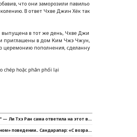
обавив, что они заморозили павильо
колению. В ответ Чхве Джин Хёк так
т выпущена в тот же день, Чхве Джи
ыли приглашены в дом Ким Чжэ Чжун,
ую церемонию пополнения, сделанну
 chép hoặc phân phối lại
" — Ли Тхэ Ран сама ответила на этот во
ом» поведении.. Сандарапар: «С возрас