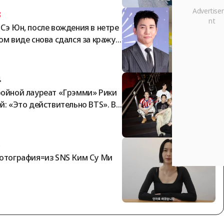
ли шоу «Я — соло» заявили: «Вс
3
выплаты произведены в полном
Сэ Юн, после вождения в нетре
ъёме».
ом виде снова сдался за кражу:
не стыдно» [StarNews]
4
ойной лауреат «Грэмми» Рики
й: «Это действительно BTS». Вв
ение категории «Азиатская поп-
зыка» — это не инклюзия, а изо
ция [K-EYES]
5
отография=из SNS Ким Су Ми