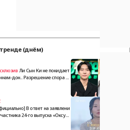
 тренде (днём)
1
склюзив
Ли Сын Ки не покидает
ннам-дон.. Разрешение спора о
позите Ча Гавон на сумму 105 м
лиардов вон обостряется [Обзо
2
фициально] В ответ на заявлени
участника 24-го выпуска «Оксун»
том, что он более года не получ
 гонорар за участие, представи