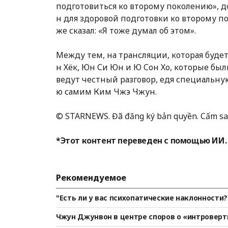
подготовиться ко второму поколению», д
н для здоровой подготовки ко второму по
же сказал: «Я тоже думал об этом».
Между тем, на трансляции, которая буде
н Хёк, Юн Си Юн и Ю Сон Хо, которые б
ведут честный разговор, едя специальн
ю самим Ким Чжэ Чжун.
© STARNEWS. Đã đăng ký bản quyền. Cấm sao
*Этот контент переведен с помощью ИИ.
Рекомендуемое
"Есть ли у вас психопатические наклонности?
прос [Radio Star]
Чжун Джунвон в центре споров о «интровертн
том всё наладится.. Время решит всё»