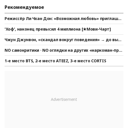
Рекомендуемое
Режиссёр Ли Чхан Дон: «Возможная любовь» приглашен
а на кинофестивали в Венеции, Торонто и Нью-Йорке
'Хоф', наконец превысил 4 миллиона [★Мови-Чарт]
Чжун Джунвон, «скандал вокруг поведения» → до выск
азываний Чан Ханджуна.. Вместо разъяснений — актив
NO самокритики · NO оглядки на других «наркоман-прес
ная реклама «Убийцы замужней женщины»
тупник».. Ю А Ин, открыто целуется с мужским другом:
1-е место BTS, 2-е место ATEEZ, 3-е место CORTIS
«Я люблю тебя». Зафиксирована романтическая пара [S
tar News]