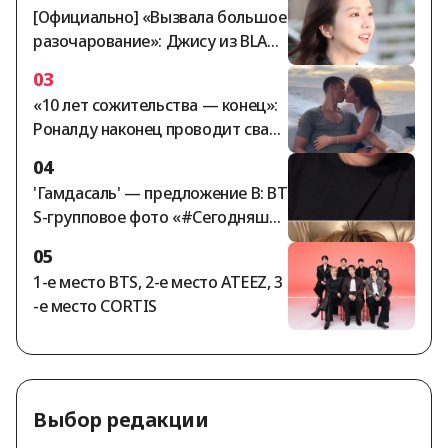
ивлекательность
[Официально] «Вызвала большое
разочарование»: Джису из BLACK
PINK вышла с публичным извине
03
нием [StarNews]
«10 лет сожительства — конец»:
Роналду наконец проводит свад
ьбу века… Джорджина: «Кольцо
04
за 5,7 млрд вон. Продавец Gucci с
'Гамдасаль' — предложение В: BT
тал «супругой на миллион»».
S-групповое фото «#Сегодняшни
йBTS»
05
1-е место BTS, 2-е место ATEEZ, 3
-е место CORTIS
Выбор редакции