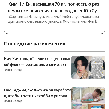
Ким Чи Ён, весившая 70 кг, полностью раз
веяла все опасения после родов...♥ Юн Су Ё
«Хартсигнал 4» выпускница Ким Чжиён опубликовала ка
нг плакала от умиления.
дры своего счастливого уикенда. 8-го числа Ким Чжи Ён
разместила на своей странице в социальной сети фотогр
афию с надписью «Счастливого субботнего дня». На сни
мке изображены её муж Юн Су Ён и их очаровательная д
очь. После рождения дочери Ким Чжи Ён проводит с му
Последние развлечения
жем счастливые и мирные дни. Ким Чи Ён стала известна
благодаря участию в вышедшем в эфир в 2023 году на к
анале A реалити-шоу о любви «Хартсигнал 4». В феврале
Ким Хичхоль, «Тэгуки» (национальн
она вышла замуж за Юн Су Ён
ый флаг) — резкое замечание, зате
3мин назад
м разъяснение о политической окра
ске: «Это естественно вне зависимо
сти от политических взглядов» [Styli
sh]
Пак Сёджин, сколько же он заработа
л, чтобы тратить «хобби = рисован
8мин назад
ие минхва» на 30 миллионов вон? [С
аллимнам] [★Бам TView]