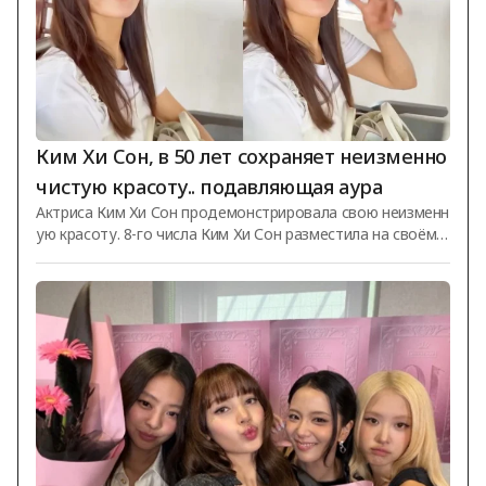
Ким Хи Сон, в 50 лет сохраняет неизменно
чистую красоту.. подавляющая аура
Актриса Ким Хи Сон продемонстрировала свою неизменн
ую красоту. 8-го числа Ким Хи Сон разместила на своём S
NS видео под заголовком «Записки о путешествии (Trave
l Notes)». Опубликованное видео запечатлело Ким Хи Со
н во время поездки. На фото она смотрит в камеру, дела
ет V-жест или улыбается. Также были показаны её различ
ные моменты на популярных местах: она гуляет по воде
в соломенной шляпе, любуясь окрестностями, или насла
ждается временем, наблюдая за уличными выступления
ми. Ким Хи Сон с длинными