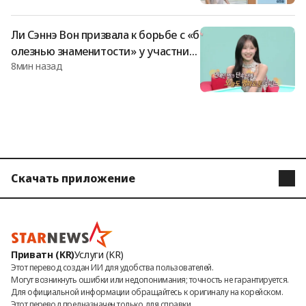
Ли Сэннэ Вон призвала к борьбе с «б
олезнью знаменитости» у участниц
8мин назад
группы: «Нужно навести порядок»
[«Полное наблюдение»][«Разные Т
В»]
Скачать приложение
STARNEWS
STARPOLL
Приватн (KR)
Услуги (KR)
Этот перевод создан ИИ для удобства пользователей.

Могут возникнуть ошибки или недопонимания; точность не гарантируется.

Для официальной информации обращайтесь к оригиналу на корейском.

Этот перевод предназначен только для справки.