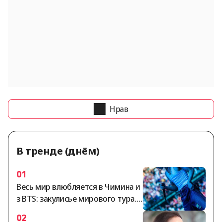
Нрав
В тренде (днём)
01
Весь мир влюбляется в Чимина и
з BTS: закулисье мирового тура..
Блестящая противоположная пр
02