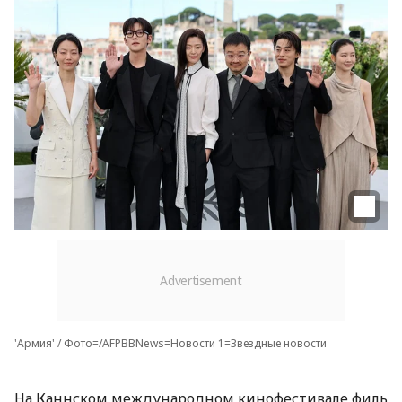
'Армия' / Фото=/AFPBBNews=Новости 1=Звездные новости
На Каннском международном кинофестивале филь