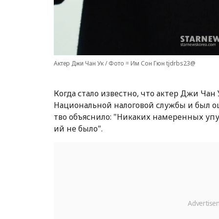
Актер Джи Чан Ук / Фото = Им Сон Гюн tjdrbs23@
Когда стало известно, что актер Джи Чан
Национальной налоговой службы и был о
тво объяснило: "Никаких намеренных у
ий не было".