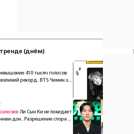
 тренде (днём)
1
евышение 410 тысяч голосов
великий рекорд.. BTS Чимин за
мает безраздельное первое ме
о в мужском рейтинге «Звёздны
идол» по версии StarRanking
2
склюзив
Ли Сын Ки не покидает
ннам-дон.. Разрешение спора о
позите Ча Гавон на сумму 105 м
лиардов вон обостряется [Обзо