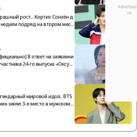
3
рашный рост.. Кортис Сонхён д
 недели подряд на втором мест
в мужском рейтинге «Стар-Айдо
 по версии StarRanking
4
фициально] В ответ на заявлени
участника 24-го выпуска «Оксун»
том, что он более года не получ
 гонорар за участие, представи
ли шоу «Я — соло» заявили: «Вс
5
выплаты произведены в полном
гендарный мировой идол.. BTS
ъёме».
ин занял 3-е место в мужском р
тинге StarRanking