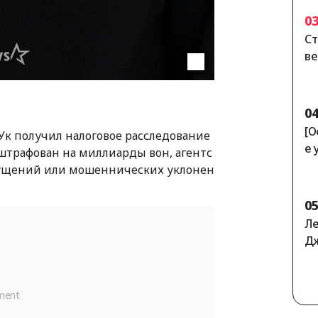
р]
0
Ст
ве
е 
л»
0
[О
 Ук получил налоговое расследование
е 
штрафован на миллиарды вон, агентс
о 
пущений или мошеннических уклонен
ал
те
0
е 
Ле
об
Дж
ей