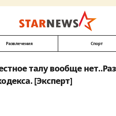
Развлечения
Спорт
естное талу вообще нет..Ра
одекса. [Эксперт]