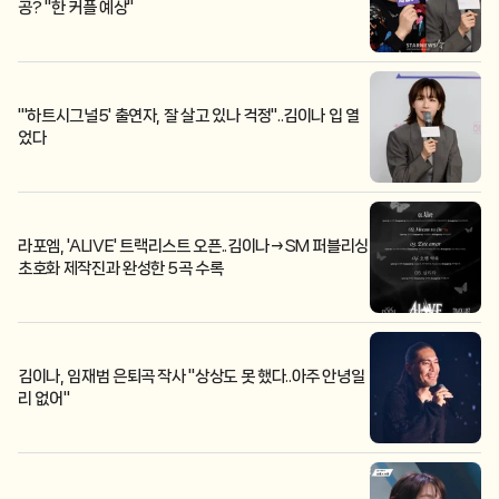
공? "한 커플 예상"
"'하트시그널5' 출연자, 잘 살고 있나 걱정"..김이나 입 열
었다
라포엠, 'ALIVE' 트랙리스트 오픈..김이나→SM 퍼블리싱
초호화 제작진과 완성한 5곡 수록
김이나, 임재범 은퇴곡 작사 "상상도 못 했다..아주 안녕일
리 없어"