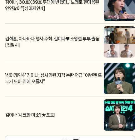
김이나, 30호X39호 무대에 반했다.."노래로 한마음된
연인같아"[싱어게인4]
김석훈, 아나바다 행사 주최..김이나♥조영철 부부 출동
[전참시]
'싱어게인4' 김이나, 심사위원 자격 논란 언급 "이번엔 또
누가 도마 위에 오를지"
김이나 '시크한 미소'[★포토]