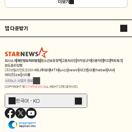
더보기
앱 다운받기
STARNEWS APP
STARPOLL
회사소개
개인정보처리방침
청소년보호정책
고충처리인
저작권규약
이용약관
RSS
팩트체크
보도윤리강령
(주)브릴리언트코리아
머니투데이
MTN
뉴시스
news1
지디넷
시대
thebell
AAA
아이즈(ize)
스타폴
스타뉴스 사업자 정보
주소: 서울시 종로구 청계천로 11(서린동, 청계한국빌딩)
COPYRIGHT ©
STARNEWS
ALL RIGHTS RESERVED.
발행인/편집인: 박준철
청소년 보호책임자: 문완식
한국어 - KO
등록번호:서울 아01055
등록일:2009.12.10
제호:스타뉴스
발행일:2009.12.10
전화번호: 02-767-6843ㆍ02-724-0985