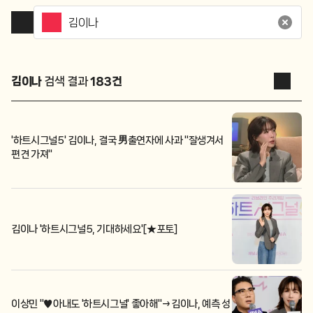
김이나
검색 결과
183
건
'하트시그널5' 김이나, 결국 男출연자에 사과 "잘생겨서
편견 가져"
김이나 '하트시그널5, 기대하세요'[★포토]
이상민 "♥아내도 '하트시그널' 좋아해"→김이나, 예측 성