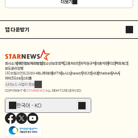
더보기
앱 다운받기
STARNEWS APP
STARPOLL
회사소개
개인정보처리방침
청소년보호정책
고충처리인
저작권규약
이용약관
RSS
팩트체크
보도윤리강령
(주)브릴리언트코리아
머니투데이
MTN
뉴시스
news1
지디넷
시대
thebell
AAA
아이즈(ize)
스타폴
스타뉴스 사업자 정보
주소: 서울시 종로구 청계천로 11(서린동, 청계한국빌딩)
COPYRIGHT ©
STARNEWS
ALL RIGHTS RESERVED.
발행인/편집인: 박준철
청소년 보호책임자: 문완식
한국어 - KO
등록번호:서울 아01055
등록일:2009.12.10
제호:스타뉴스
발행일:2009.12.10
전화번호: 02-767-6843ㆍ02-724-0985