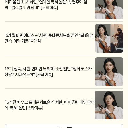
'바이올린 초보' 서현, '연예인 특혜 논란' 속 연주회 임
박.."일주일도 안 남아" [스타이슈]
'5개월 바린이니스트' 서현, 롯데콘서트홀 공연 1달 前 맹
연습..어딜 가든 '클래식'
13기 정숙, 서현 '연예인 특혜'에 소신 발언 "정석 코스가
정답? 시대착오적" [스타이슈]
"5개월 배우고 롯데콘서트홀?" 서현, 바이올린 데뷔 무대
에 '특혜' 논란[스타이슈]