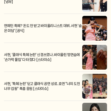
[냉부]
연예인 특혜? 돈도 안 받고 바이올리니스트 데뷔..서현 '숨
은 미담' [공식]
서현, '클래식 특혜 논란' 신경쓰였나..바이올린 맹연습에
'손가락 물집' 다 터졌다 [스타이슈]
서현, '특혜 논란' 딛고 클래식 공연 성료..효연 "너의 도전
너무 감동" 폭풍 응원 [스타이슈]