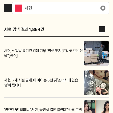
서현
검색 결과
1,854
건
서현, 생일날 유기견 위해 기부 "평생 잊지 못할 뜻깊은 선
물"[공식]
서현, 7세 시절 공개..이 아이는 5년 뒤 '소녀시대 연습
생'이 됩니다
'변요한 ♥' 티파니 "서현, 울면서 결혼 말렸다" 깜짝 고백