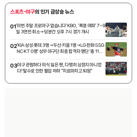
스포츠-야구
의 인기 급상승 뉴스
'이번 주말 프로야구 없습니다' KBO, '폭염 여파' 7~9
01
일 3연전 취소→당분간 오후 7시 경기 개시
'KIA·삼성·롯데 3명→두산·키움 1명→LG·한화·SSG·
02
NC·KT 0명' 상무 야구단 최종 합격자 명단 '총 11명'
발표
야구 관람하다 의식 잃은 팬, 다행히 심정지 아니었
03
다! 탈수로 인한 혈압 저하 "치료마치고 퇴원"