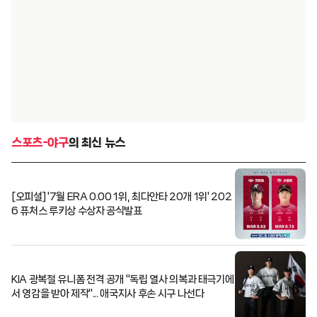
스포츠-야구
의 최신 뉴스
[오피셜] '7월 ERA 0.00 1위, 최다안타 20개 1위' 202
6 퓨처스 루키상 수상자 공식발표
KIA 광복절 유니폼 전격 공개 "독립 열사 의복과 태극기에
서 영감을 받아 제작"... 애국지사 후손 시구 나선다