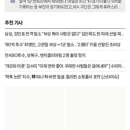
결국 1군 엔트리에서 제외됐다. 데일은 최근 10경기 타율 0.138을
기록하는 등 부진이 장기화되었고, KIA 구단은 그에게 퓨처스리그
에서 재정비 시간을 갖게 했다. 이번 말소는 단기 처방일지, 아니면
교체 작업의 신호탄일지에 대한 여러 해석이 나오고 있다.
추천 기사
삼성, 강민호 전격 말소 "부상 특이 사항은 없다" 김진욱도 한 차례 선발 제외
→1군 동행
'80억 투수' 하영민, 고관절 부상→1군 말소... '2용타' 키움 선발진 초비상
전 KBO투수, 보복구...벤치클리어링 2명 출장 정지
'개코와 이혼' 김수미 "이제 연하 좋아..무례한 사람들은 끊어내야" [수미차올
라]
'학폭 논란' 지수, 韓 떠나 확 바뀐 얼굴..필리핀 쇼핑몰서 포착 [스타이슈]