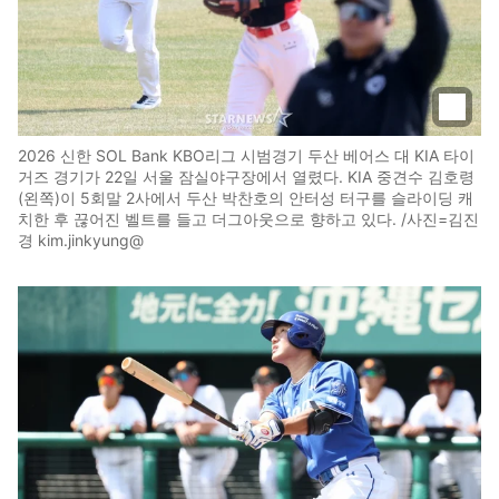
2026 신한 SOL Bank KBO리그 시범경기 두산 베어스 대 KIA 타이
거즈 경기가 22일 서울 잠실야구장에서 열렸다. KIA 중견수 김호령
(왼쪽)이 5회말 2사에서 두산 박찬호의 안터성 터구를 슬라이딩 캐
치한 후 끊어진 벨트를 들고 더그아웃으로 향하고 있다. /사진=김진
경 kim.jinkyung@