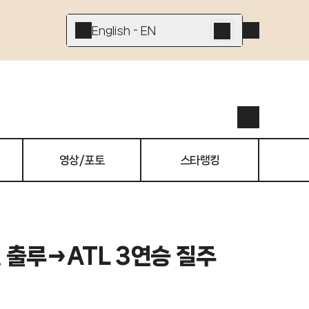
English - EN
영상/포토
스타랭킹
넷 출루→ATL 3연승 질주