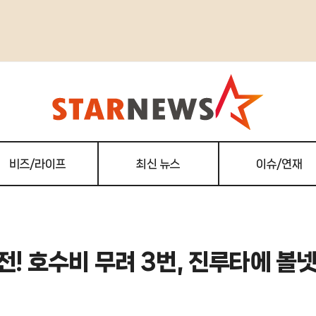
비즈/라이프
최신 뉴스
이슈/연재
여전! 호수비 무려 3번, 진루타에 볼