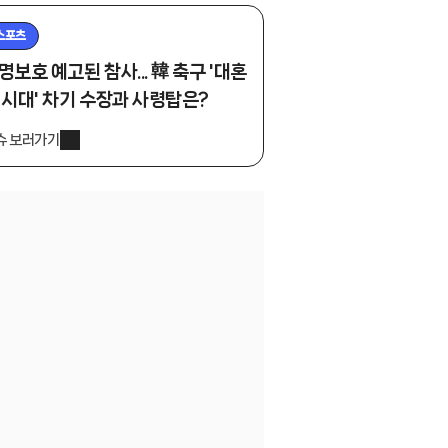
스포츠
명보호 예고된 참사... 韓 축구 '대혼
 시대' 차기 수장과 사령탑은?
슈 보러가기