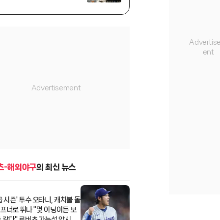
경신→오타니 넘고 오카모토까
지 제쳐
츠-해외야구
의 최신 뉴스
급 시즌' 투수 오타니, 캐치볼 돌
 오프너로 뛰나 "몇 이닝이든 보
 같다" 로버츠 가능성 암시