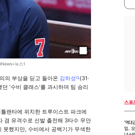
BNews=뉴스1
불의의 부상을 딛고 돌아온
김하성
(31·
 '수비 클래스'를 과시하며 팀 승리
스포
 애틀랜타에 위치한 트루이스트 파크에
자 겸 유격수로 선발 출전해 3타수 무안
'역대
지 못했지만, 수비에서 공백기가 무색한
입...
너스와