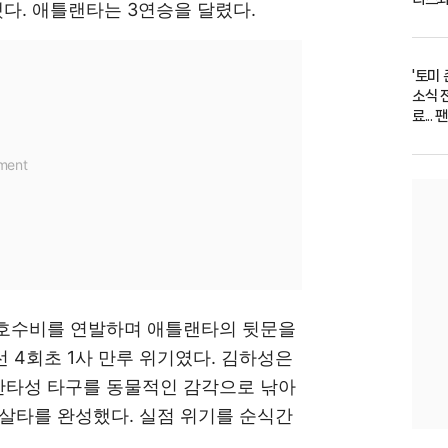
했다. 애틀랜타는 3연승을 달렸다.
'토미
소식 
료...
 호수비를 연발하며 애틀랜타의 뒷문을
선 4회초 1사 만루 위기였다. 김하성은
안타성 타구를 동물적인 감각으로 낚아
병살타를 완성했다. 실점 위기를 순식간