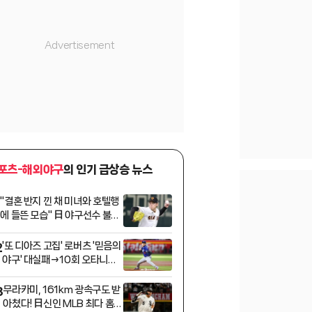
포츠-해외야구
의 인기 급상승 뉴스
"결혼 반지 낀 채 미녀와 호텔행
1
에 들뜬 모습" 日 야구선수 불륜
폭로에 열도 발칵!
'또 디아즈 고집' 로버츠 '믿음의
2
야구' 대실패→10회 오타니가
구세주였다! LAD 천신만고 끝
에 '패패패패패패패+승'
무라카미, 161km 광속구도 받
3
아쳤다! 日신인 MLB 최다 홈런