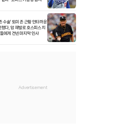
 존 수술' 토미 존 근황 안타까운
전했다, 암 재발로 호스피스 치
 팬들에게 건넨 마지막 인사