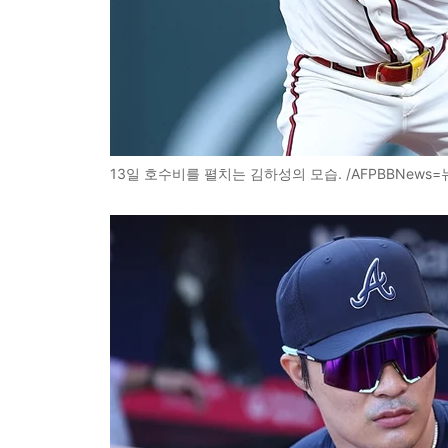
13일 호수비를 펼치는 김하성의 모습. /AFPBBNews=