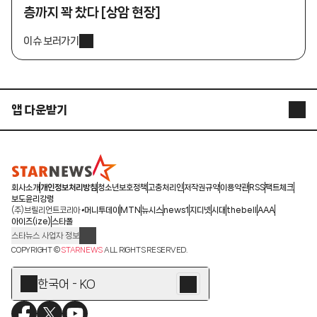
층까지 꽉 찼다 [상암 현장]
이슈 보러가기
앱 다운받기
STARNEWS APP
STARPOLL
회사소개
개인정보처리방침
청소년보호정책
고충처리인
저작권규약
이용약관
RSS
팩트체크
보도윤리강령
(주)브릴리언트코리아
머니투데이
MTN
뉴시스
news1
지디넷
시대
thebell
AAA
아이즈(ize)
스타폴
스타뉴스 사업자 정보
주소: 서울시 종로구 청계천로 11(서린동, 청계한국빌딩)
COPYRIGHT ©
STARNEWS
ALL RIGHTS RESERVED.
발행인/편집인: 박준철
청소년 보호책임자: 문완식
한국어 - KO
등록번호:서울 아01055
등록일:2009.12.10
제호:스타뉴스