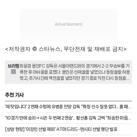
<저작권자 © 스타뉴스, 무단전재 및 재배포 금지>
브리핑
최윤겸 용인FC 감독은 서울이랜드와의 경기에서 2-2 무승부를 기
록한 후 아쉬움을 표했다. 용인은 선제골을 넣었으나 동점골을 허용
했고, 추가시간에 역전골을 넣었지만 경기 종료 직전 다시 동점골을
내주며 승리를 놓쳤다. 최윤겸 감독은 경기 중 재교체된 유동규 선
수에게 공개적으로 사과하며 승리에 대한 강한 열망 때문에 내린 결
추천 기사
정이었다고 밝혔다.
'제 탓입니다' 2연패 수렁에 유병훈 안양 감독 "특정 선수 잘못 없다... 홈 패배
죄송해" [안양 현장]
'10경기 만에 승리→시즌 두 번째 2연승'... 황선홍 감독 고백 "죄송한 마음
컸다" [안양 현장]
[상암 현장] '이강인 선발 제외' AT마드리드-맨시티 선발 명단 발표