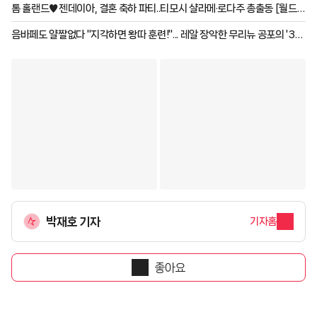
톰 홀랜드♥젠데이아, 결혼 축하 파티..티모시 샬라메·로다주 총출동 [월드
스타이슈]
음바페도 얄짤없다 "지각하면 왕따 훈련!"... 레알 장악한 무리뉴 공포의 '3대
금지령' 실시 "식사도 통제"
박재호 기자
기자홈
좋아요