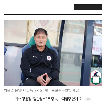
최윤겸 용인FC 감독. /사진=한국프로축구연맹 제공