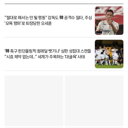
"절대로 해서는 안 될 행동" 감독도 韓 공격수 질타, 주심
'모욕 행위'로 퇴장당한 오세훈
'韓 축구 런던올림픽 동메달 뺏기나' 심판 성접대 스캔들
"시효 제약 없는데..." 세계가 주목하는 '대굴욕' 사태