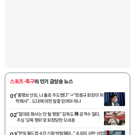
스포츠-축구
의 인기 급상승 뉴스
"홍명보 선임, 나 홀로 주도했다"→"정몽규 회장이 허
01
락해서"... 도대체 어떤 말을 믿어야 하나
"절대로 해서는 안 될 행동" 감독도 韓 공격수 질타,
02
주심 '모욕 행위'로 퇴장당한 오세훈
"한일 월드컵 4강 신화 박탈해야..." 초유의 심판 성접
03