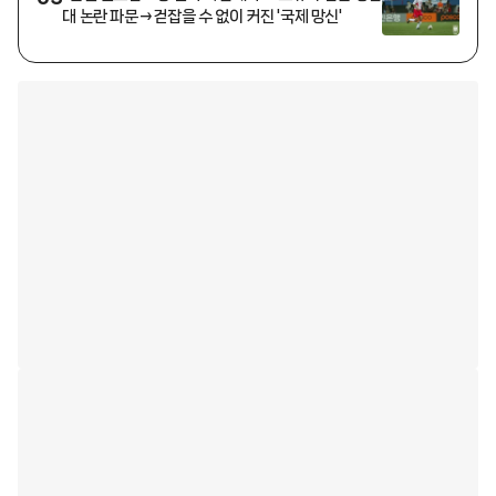
대 논란 파문→걷잡을 수 없이 커진 '국제 망신'