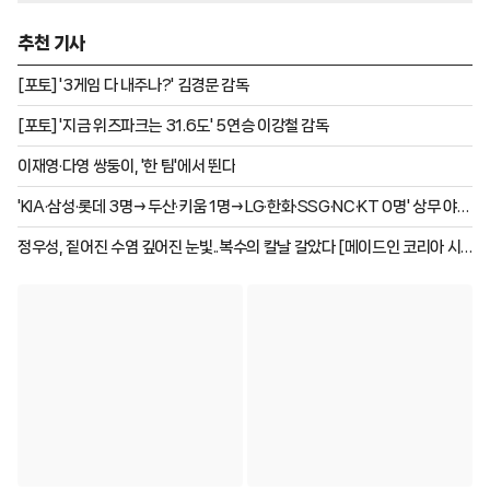
였다.
추천 기사
[포토] '3게임 다 내주나?' 김경문 감독
[포토] '지금 위즈파크는 31.6도' 5연승 이강철 감독
이재영·다영 쌍둥이, '한 팀'에서 뛴다
'KIA·삼성·롯데 3명→두산·키움 1명→LG·한화·SSG·NC·KT 0명' 상무 야구
단 최종 합격자 명단 '총 11명' 발표
정우성, 짙어진 수염 깊어진 눈빛..복수의 칼날 갈았다 [메이드인 코리아 시
즌2]