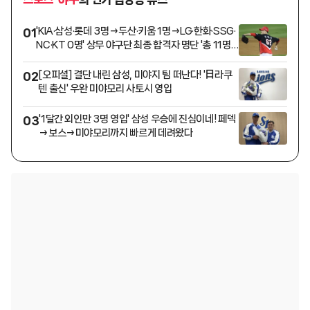
'KIA·삼성·롯데 3명→두산·키움 1명→LG·한화·SSG·
01
NC·KT 0명' 상무 야구단 최종 합격자 명단 '총 11명'
발표
[오피셜] 결단 내린 삼성, 미야지 팀 떠난다! '日라쿠
02
텐 출신' 우완 미야모리 사토시 영입
'1달간 외인만 3명 영입' 삼성 우승에 진심이네! 페덱
03
→보스→미야모리까지 빠르게 데려왔다