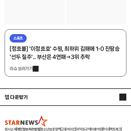
스포츠
[정효볼] '이정효호' 수원, 최하위 김해에 1-0 진땀승
'선두 질주'... 부산은 4연패→3위 추락
이슈 보러가기
앱 다운받기
STARNEWS APP
STARPOLL
회사소개
개인정보처리방침
청소년보호정책
고충처리인
저작권규약
이용약관
RSS
팩트체크