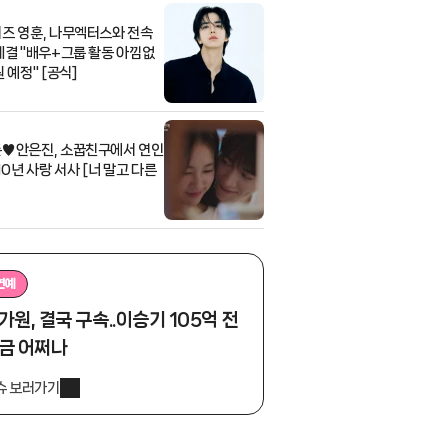
즈 영훈, 나무엑터스와 전속
체결 "배우+그룹 활동 아낌없
 예정" [공식]
♥안은진, 소꿉친구에서 연인
10년 사랑 서사 [너 말고 다른
연예
가원, 결국 구속..이승기 105억 전
금 어쩌나
슈 보러가기