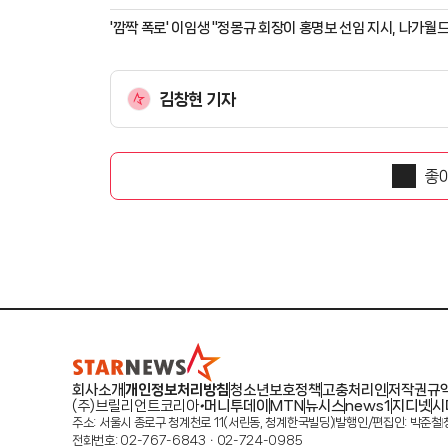
'깜짝 폭로' 이임생 "정몽규 회장이 홍명보 선임 지시, 나가월드 
김창현 기자
좋
회사소개
개인정보처리방침
청소년보호정책
고충처리인
저작권규
(주)브릴리언트코리아
머니투데이
MTN
뉴시스
news1
지디넷
시
주소: 서울시 종로구 청계천로 11(서린동, 청계한국빌딩)
발행인/편집인: 박준철
전화번호: 02-767-6843ㆍ02-724-0985