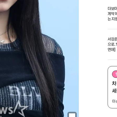
더보이
계약 
는 지원
서강준
으로..
연애]
차
세
이