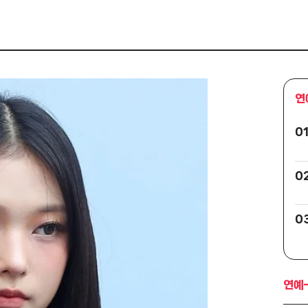
연
0
0
0
연예