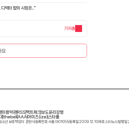
디렉터 합의 시점은..."
기자홈
아요
약
이용약관
RSS
팩트체크
보도윤리강령
대
thebell
AAA
아이즈(ize)
스타폴
청소년 보호책임자: 문완식
등록번호:서울 아01055
등록일:2009.12.10
제호:스타뉴스
발행일:2