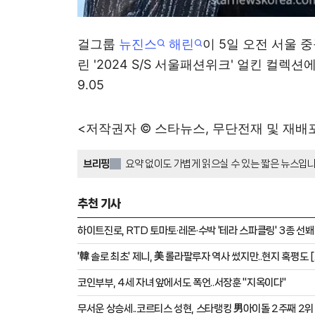
걸그룹
뉴진스
해린
이 5일 오전 서울 
린 '2024 S/S 서울패션위크' 얼킨 컬렉션
9.05
<저작권자 © 스타뉴스, 무단전재 및 재배
브리핑
요약 없이도 가볍게 읽으실 수 있는 짧은 뉴스입니
추천 기사
하이트진로, RTD 토마토·레몬·수박 '테라 스파클링' 3종 선봬
'韓 솔로 최초' 제니, 美 롤라팔루자 역사 썼지만..현지 혹평도 
코인부부, 4세 자녀 앞에서도 폭언..서장훈 "지옥이다"
무서운 상승세..코르티스 성현, 스타랭킹 男아이돌 2주째 2위