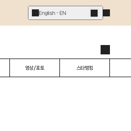
English - EN
영상/포토
스타랭킹