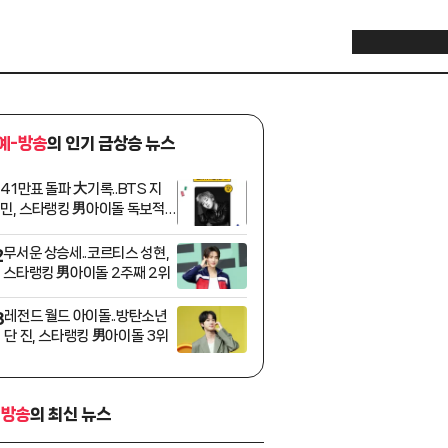
예-방송
의 인기 급상승 뉴스
41만표 돌파 大기록..BTS 지
1
민, 스타랭킹 男아이돌 독보적 1
위
무서운 상승세..코르티스 성현,
2
스타랭킹 男아이돌 2주째 2위
레전드 월드 아이돌..방탄소년
3
단 진, 스타랭킹 男아이돌 3위
-방송
의 최신 뉴스