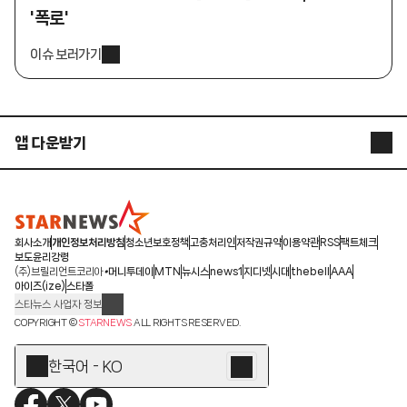
'폭로'
이슈 보러가기
앱 다운받기
STARNEWS APP
STARPOLL
회사소개
개인정보처리방침
청소년보호정책
고충처리인
저작권규약
이용약관
RSS
팩트체크
보도윤리강령
(주)브릴리언트코리아
머니투데이
MTN
뉴시스
news1
지디넷
시대
thebell
AAA
아이즈(ize)
스타폴
스타뉴스 사업자 정보
주소: 서울시 종로구 청계천로 11(서린동, 청계한국빌딩)
COPYRIGHT ©
STARNEWS
ALL RIGHTS RESERVED.
발행인/편집인: 박준철
청소년 보호책임자: 문완식
한국어 - KO
등록번호:서울 아01055
등록일:2009.12.10
제호:스타뉴스