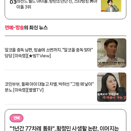
레전드 월드 아이돌..방탄소년단 진, 스타랭킹 男아
03
이돌 3위
연예-방송
의 최신 뉴스
알코올 중독 남편, 밥솥에 소변까지.."알코올 중독 맞아"
당당 [이숙캠][★밤TView]
코인부부, 둘째 아이 대놓고 차별..박하선 "그럼 왜 낳아"
분노 [이숙캠][별별TV]
연예
"1년간 77차례 통화"..황정민 사생활 논란, 이어지는