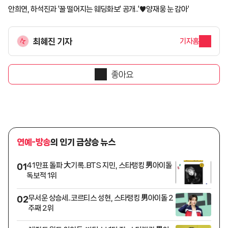
안희연, 하석진과 '꿀 떨어지는 웨딩화보' 공개..'♥양재웅 눈 감아'
최혜진 기자
기자홈
좋아요
연예-방송
의 인기 급상승 뉴스
41만표 돌파 大기록..BTS 지민, 스타랭킹 男아이돌
01
독보적 1위
무서운 상승세..코르티스 성현, 스타랭킹 男아이돌 2
02
주째 2위