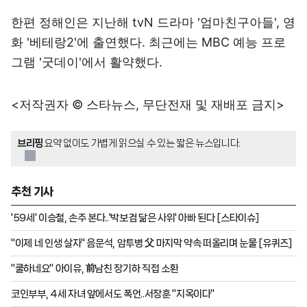
한편 정해인은 지난해 tvN 드라마 '엄마친구아들', 영
화 '베테랑2'에 출연했다. 최근에는 MBC 예능 프로
그램 '굿데이'에서 활약했다.
<저작권자 © 스타뉴스, 무단전재 및 재배포 금지>
브리핑
요약 없이도 가볍게 읽으실 수 있는 짧은 뉴스입니다.
추천 기사
'59세' 이승철, 손주 본다..'박보검 닮은 사위' 아빠 된다 [스타이슈]
"이제 네 인생 살자" 음문석, 암투병 父 마지막 약속 떠올리며 눈물 [유퀴즈]
"쿨하네요" 아이유, 前남친 장기하 직접 소환
코인부부, 4세 자녀 앞에서도 폭언..서장훈 "지옥이다"