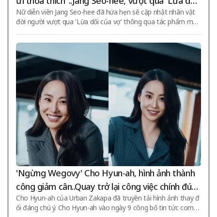
ửi thỏa thích"..Jang Seo-hee, vượt qua 'Lừa dối
Nữ diễn viên Jang Seo-hee đã hứa hẹn sẽ cập nhật nhân vật
của vợ' với 'Bẫy của Tham vọng' [Tổng hợp]
đời người vượt qua 'Lừa dối của vợ' thông qua tác phẩm mới
'Bẫy của Tham vọng'. Đội ngũ phim truyền hình hàng ngày m
ới của KBS 2TV 'Bẫy của Tham vọng' đã tổ chức buổi công bố
sản xuất trực tuyến vào sáng ngày 10. Đạo diễn Lee Dae-kyu
ng, các diễn viên Jang Seo-hee, Jeon Hye-won, Seol Jung-hwa
n, Joo Sae-byuk, Yoon Hae-young, Yoo Tae-woong và những
người khác đã tham dự. 'Bẫy của Tham vọng' là một bộ phim
truyền hình về sự phục hồi vận mệnh
'Ngừng Wegovy' Cho Hyun-ah, hình ảnh thành
công giảm cân..Quay trở lại công việc chính đún
Cho Hyun-ah của Urban Zakapa đã truyền tải hình ảnh thay đ
g cách [Vấn đề Sao]
ổi đáng chú ý. Cho Hyun-ah vào ngày 9 công bố tin tức come