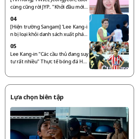
cùng cũng rời JYP.. "Khởi đầu mới" t
hú nhận qua thư tay
04
[Hiện trường Sangam] 'Lee Kang-i
n bị loại khỏi danh sách xuất phát'
Atletico Madrid - Manchester City
05
công bố danh sách xuất phát
Lee Kang-in "Các cầu thủ đang suy
tư rất nhiều" Thực tế bóng đá Hàn
Quốc đáng tiếc — thậm chí không
thể cười trong trận ra mắt [Hiện tr
ường Sangam]
Lựa chọn biên tập