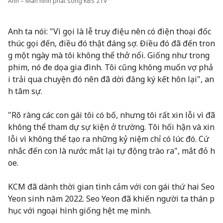
Ảnh = Màn hình phát sóng KBS 2TV
Anh ta nói: "Vì gọi là lễ truy điệu nên có điện thoại đốc
thúc gọi đến, điều đó thật đáng sợ. Điều đó đã đến tron
g một ngày mà tôi không thể thở nổi. Giống như trong
phim, nó đe dọa gia đình. Tôi cũng không muốn vợ phả
i trải qua chuyện đó nên đã dời đăng ký kết hôn lại", an
h tâm sự.
"Rõ ràng các con gái tôi có bố, nhưng tôi rất xin lỗi vì đã
không thể tham dự sự kiện ở trường. Tôi hối hận và xin
lỗi vì không thể tạo ra những kỷ niệm chỉ có lúc đó. Cứ
nhắc đến con là nước mắt lại tự động trào ra", mắt đỏ h
oe.
KCM đã dành thời gian tình cảm với con gái thứ hai Seo
Yeon sinh năm 2022. Seo Yeon đã khiến người ta thán p
hục với ngoại hình giống hệt mẹ mình.