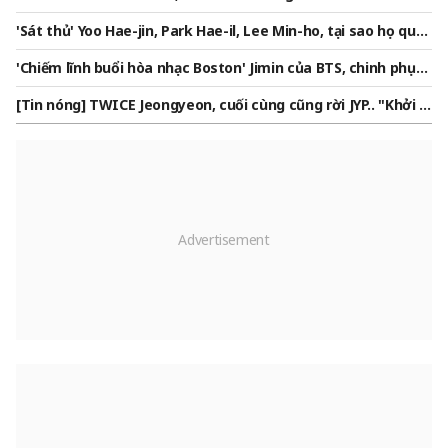
is only me... I have to take care of her" [Kim Gree]
'Sát thủ' Yoo Hae-jin, Park Hae-il, Lee Min-ho, tại sao họ quay
trở lại năm 1974 'ngày hôm đó' trước Tết Trung thu [Tổng h
'Chiếm lĩnh buổi hòa nhạc Boston' Jimin của BTS, chinh phục
ợp]
truyền thông và lòng người hâm mộ Mỹ, trở thành biểu tượ
[Tin nóng] TWICE Jeongyeon, cuối cùng cũng rời JYP.. "Khởi đ
ng toàn cầu
ầu mới" thú nhận qua thư tay