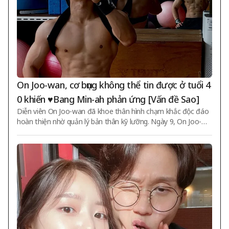
On Joo-wan, cơ bụng không thể tin được ở tuổi 4
0 khiến ♥Bang Min-ah phản ứng [Vấn đề Sao]
Diễn viên On Joo-wan đã khoe thân hình chạm khắc độc đáo
hoàn thiện nhờ quản lý bản thân kỹ lưỡng. Ngày 9, On Joo-wa
n đã đăng hai bức ảnh tự sướng trên SNS cá nhân kèm theo
dòng chữ "Có mục tiêu tập luyện. Đó là bí mật". Trong ảnh, On
Joo-wan đang quỳ gối trên sàn phòng tập, chụp hình bản thân
qua gương bằng camera điện thoại. Đội mũ và mặc trang phục
thể thao, On Joo-wan tập trung vào bài tập luyện, cuộn áo lê
n đến cổ để lộ ra thân hình phẩm chất cao cấp được rèn luyệ
n chắc chắn mà không che gi