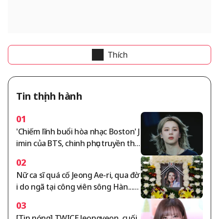
Thích
Tin thịnh hành
01
'Chiếm lĩnh buổi hòa nhạc Boston' J
imin của BTS, chinh phục truyền thô
ng và lòng người hâm mộ Mỹ, trở t
02
hành biểu tượng toàn cầu
Nữ ca sĩ quá cố Jeong Ae-ri, qua đờ
i do ngã tại công viên sông Hàn...H
ôm nay (10 tháng) là 12 năm ngày
03
mất [StarIssue]
[Tin nóng] TWICE Jeongyeon, cuối