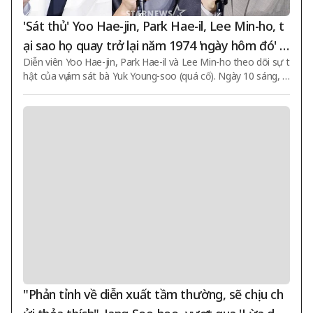
'Sát thủ' Yoo Hae-jin, Park Hae-il, Lee Min-ho, t
ại sao họ quay trở lại năm 1974 'ngày hôm đó' tr
Diễn viên Yoo Hae-jin, Park Hae-il và Lee Min-ho theo dõi sự t
ước Tết Trung thu [Tổng hợp]
hật của vụ ám sát bà Yuk Young-soo (quá cố). Ngày 10 sáng, t
ại CGV Seoul Quận Yongsan trong Seoul Yongsan I'Park Mall,
buổi họp báo sản xuất phim "Assassin(s)" được tổ chức với sự
tham dự của đạo diễn Huh Jin-ho và các diễn viên Yoo Hae-ji
n, Park Hae-il, Lee Min-ho. Bộ phim "Những kẻ ám sát" là tác
phẩm mới của đạo diễn Huh Jin-ho, người đã từng thực hiện
các bộ phim như "Giáng sinh tháng 8", "Công chúa Deok-hy
e", "Năm giác quan", "Hạ
"Phản tỉnh về diễn xuất tầm thường, sẽ chịu ch