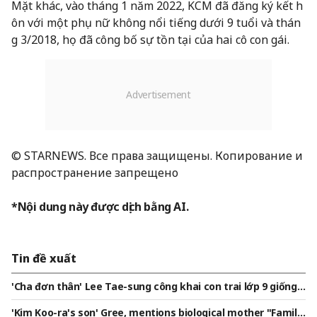
Mặt khác, vào tháng 1 năm 2022, KCM đã đăng ký kết h
ôn với một phụ nữ không nổi tiếng dưới 9 tuổi và thán
g 3/2018, họ đã công bố sự tồn tại của hai cô con gái.
© STARNEWS. Все права защищены. Копирование и
распространение запрещено
*Nội dung này được dịch bằng AI.
Tin đề xuất
'Cha đơn thân' Lee Tae-sung công khai con trai lớp 9 giống h
ệt mình "chưa bao giờ bỏ lỡ vị trí thứ nhất toàn trường"[Don
'Kim Koo-ra's son' Gree, mentions biological mother "Family
gjimi]