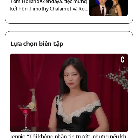
Tom Holland♥Zendaya, tiệc mừng
kết hôn..Timothy Chalamet và Rob
ert Downey Jr. tổng xuất hiện [Vấn
đề sao thế giới]
Lựa chọn biên tập
Jennie "Tôi không nhắn tin trước, nhưng nếu kh