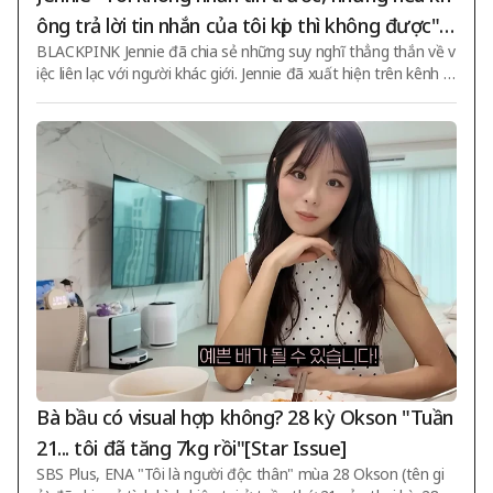
ông trả lời tin nhắn của tôi kịp thì không được"
BLACKPINK Jennie đã chia sẻ những suy nghĩ thẳng thắn về v
Thẳng thắn đầy ắp [Star Issue]
iệc liên lạc với người khác giới. Jennie đã xuất hiện trên kênh Y
ouTube Cosmopolitan vào ngày 4 tại mục 'Blind Date' và trò c
huyện về nhiều chủ đề với biên tập viên Willa Bennett. Hôm đ
ó, khi được nói rằng "chàng trai mà tôi đang hẹn hò cứ thay đ
ổi trạng thái Facebook nhưng trả lời tin nhắn của tôi sau vài g
iờ", Jennie nói "Không được. Đó là dấu hiệu nguy hiểm" và tiế
p tục "Thay đổi trạng thái Facebook mà không trả lời tin nhắn?
Điều đó h
Bà bầu có visual hợp không? 28 kỳ Okson "Tuần
21... tôi đã tăng 7kg rồi"[Star Issue]
SBS Plus, ENA "Tôi là người độc thân" mùa 28 Okson (tên gi