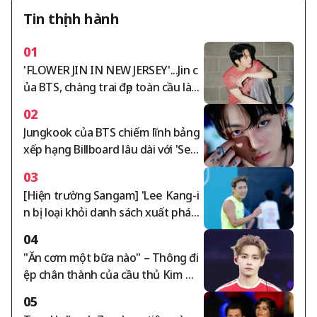
Tin thịnh hành
01
'FLOWER JIN IN NEW JERSEY'...Jin c
ủa BTS, chàng trai đẹp toàn cầu làm
tan chảy những trái tim ARMY xinh
02
đẹp toàn cầu trong buổi biểu diễn t
Jungkook của BTS chiếm lĩnh bảng
uyệt vời
xếp hạng Billboard lâu dài với 'Seve
n'..Thành công vào bảng xếp hạng
03
toàn cầu tuần thứ 159 'Kỷ lục đầu t
[Hiện trường Sangam] 'Lee Kang-i
iên và dài nhất ở châu Á'
n bị loại khỏi danh sách xuất phát'
Atletico Madrid - Manchester City
04
công bố danh sách xuất phát
"Ăn cơm một bữa nào" – Thông đi
ệp chân thành của cầu thủ Kim Mi
n-jae dành cho V của BTS
05