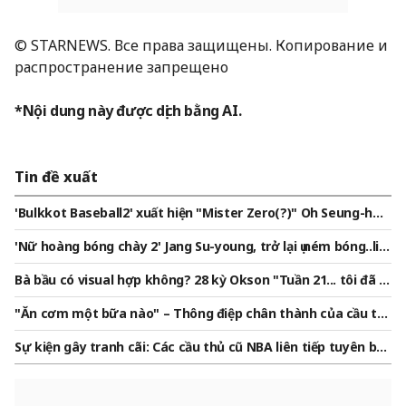
© STARNEWS. Все права защищены. Копирование и
распространение запрещено
*Nội dung này được dịch bằng AI.
Tin đề xuất
'Bulkkot Baseball2' xuất hiện "Mister Zero(?)" Oh Seung-hwa
n..tung hoành những "cú ném thẳng sảng khoái"
'Nữ hoàng bóng chày 2' Jang Su-young, trở lại ụ ném bóng..liệ
u có vượt qua được tình trạng chơi kém?
Bà bầu có visual hợp không? 28 kỳ Okson "Tuần 21... tôi đã t
ăng 7kg rồi"[Star Issue]
"Ăn cơm một bữa nào" – Thông điệp chân thành của cầu th
ủ Kim Min-jae dành cho V của BTS
Sự kiện gây tranh cãi: Các cầu thủ cũ NBA liên tiếp tuyên bố
tham gia dự thảo WNBA! WNBA bắt đầu thảo luận về quy địn
h transgender sau những tranh cãi