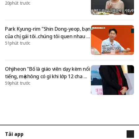
20phút trước
iên chính của vở nhạc kịch [Những đứ
a con khó tính]
Park Kyung-rim "Shin Dong-yeop, bạn
của chị gái tôi..chúng tôi quen nhau t
51phút trước
ừ thời trung học"[Miu Sae]
Ohjiheon "Bố là giáo viên dạy kèm nổi
tiếng, mẹ không có gì khi lớp 12 cha mẹ l
59phút trước
y hôn..Gia tình sốc" [Star Issue]
Tải app