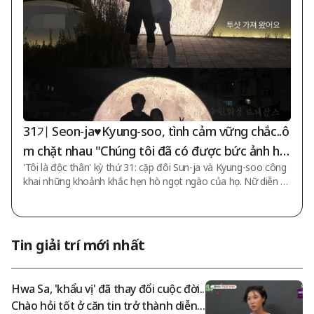
úc mừng kết hôn
31기 Seon-ja♥Kyung-soo, tình cảm vững chắc..ô
m chặt nhau "Chúng tôi đã có được bức ảnh hai
'Tôi là độc thân' kỳ thứ 31: cặp đôi Sun-ja và Kyung-soo công
người"
khai những khoảnh khắc hẹn hò ngọt ngào của họ. Nữ diễn vi
ên ENA, người tham gia chương trình hẹn hò thực tế 'Tôi là n
gười độc thân' kỳ 31 trên SBS Plus, đã đăng tải một bức ảnh
trên SNS của mình vào ngày 9 kèm theo dòng chữ "Tôi đã m
ang theo ảnh chụp hai người". Trong bức ảnh công khai, có hìn
Tin giải trí mới nhất
h ảnh Sून-ja và Kyung-su tạo dáng với mô hình mặt trăng là
m nền. Đặc biệt, Sून-ja đã ôm chặt Kyung-su và nhìn vào mắ
t anh, bộc lộ tình cảm tràn
Hwa Sa, 'khẩu vị' đã thay đổi cuộc đời..
Chào hỏi tốt ở căn tin trở thành diễn v