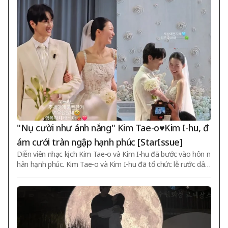
người đã ném những quả bóng nhanh nhất ở Hàn Quốc thời c
òn thi đấu chuyên nghiệp". Cô tiếp tục nói "Giống như một ngư
ời luôn ném những quả bóng nhanh nhất, anh ấy cũng nhanh
chóng chiếm trọn
"Nụ cười như ánh nắng" Kim Tae-o♥Kim I-hu, đ
ám cưới tràn ngập hạnh phúc [StarIssue]
Diễn viên nhạc kịch Kim Tae-o và Kim I-hu đã bước vào hôn n
hân hạnh phúc. Kim Tae-o và Kim I-hu đã tổ chức lễ rước dâu
vào ngày 8 tại một địa điểm nào đó. Ngay sau đó, Kim Tae-o
đã chia sẻ trực tiếp nhiều video ghi lại cảnh lễ cưới. Những ng
ười quen biết đã đăng tải video và bình luận: "Hai người với nụ
cười như ánh nắng giống nhau, thật vinh dự khi được cùng bư
ớc vào ngày đầu tiên của cặp vợ chồng I-hu. Hãy bay cao I-hu
nhé", "Đẹp lắm. Tôi gần như khóc nhưng cố gắng kìm lại", "Ch