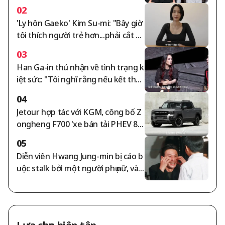
anh chấp tiền thuê nhà 105 tỷ won
02
leo thang [tổng hợp]
'Ly hôn Gaeko' Kim Su-mi: "Bây giờ
tôi thích người trẻ hơn...phải cắt đ
ứt mối quan hệ với những người v
03
ô lễ" [Su-mi's Tea]
Han Ga-in thú nhận về tình trạng k
iệt sức: "Tôi nghĩ rằng nếu kết thúc
cuộc sống ở trạng thái này cũng k
04
hông sao" [Phụ nữ tự do]
Jetour hợp tác với KGM, công bố Z
ongheng F700 'xe bán tải PHEV 89
2 mã lực'
05
Diễn viên Hwang Jung-min bị cáo b
uộc stalk bởi một người phụ nữ, và c
uộc tranh cãi giữa hai bên ngày cà
ng trở nên phức tạp. Theo Newse
n ngày 22, một người phụ nữ đã đăn
g tải bài viết trên trang mạng xã h