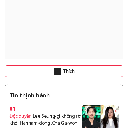
Thích
Tin thịnh hành
01
Độc quyền
Lee Seung-gi không rời
khỏi Hannam-dong..Cha Ga-won tr