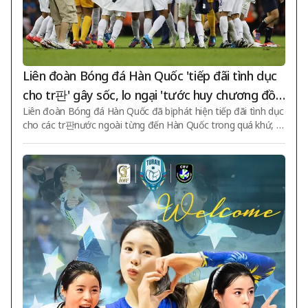
Liên đoàn Bóng đá Hàn Quốc 'tiếp đãi tình dục
cho tr판' gây sốc, lo ngại 'tước huy chương đồn
Liên đoàn Bóng đá Hàn Quốc đã bị phát hiện tiếp đãi tình dục
g' Thế vận hội London
cho các tr판nước ngoài từng đến Hàn Quốc trong quá khứ, v
à sự việc này được công bố muộn đã gây ra làn sóng tranh cã
i. Không chỉ các trận giao hữu mà còn các tr판điều hành vòng
loại FIFA World Cup và vòng loại bóng đá nam Olympic cũng
được xác nhận là nhận tiếp đãi tình dục. FIFA dường như sẽ k
hông có hình phạt riêng vì sự việc này về cơ bản đã hết thời hi
ệu, nhưng Ủy ban Olympic Quốc tế (IOC) có khả năng xem xé
t vấn đề này theo tiêu chí