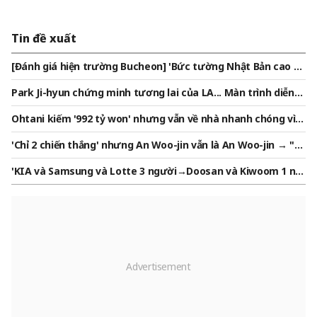
Tin đề xuất
[Đánh giá hiện trường Bucheon] 'Bức tường Nhật Bản cao q
uá' Samsung Life Futures League vô địch á quân, thua Aran
Park Ji-hyun chứng minh tương lai của LA... Màn trình diễn
mare 54-79... Nhật Bản vô địch liên tiếp 2 năm
một mình của Park Ji-hyun nhận được "điểm A" cao nhất từ
Ohtani kiếm '992 tỷ won' nhưng vẫn về nhà nhanh chóng vì c
truyền thông Mỹ
hăm sóc con, không có chuyện chỉ mẹ chăm con! Cha gia đìn
'Chỉ 2 chiến thắng' nhưng An Woo-jin vẫn là An Woo-jin → "N
h mua Bentley 500 triệu won cho gia đình → hãy xem sự tiết
ăm tới sẽ còn tốt hơn... Tôi chắc chắn về điều đó"
kiệm
'KIA và Samsung và Lotte 3 người→Doosan và Kiwoom 1 ng
ười→LG và Hanwha và SSG và NC và KT 0 người' Danh sách c
uối cùng những người hợp đơn vị bóng chày Quân đội 'Tổng
cộng 11 người' được công bố