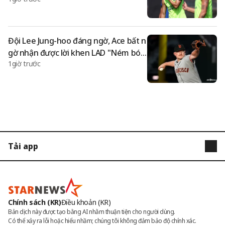
u' lên bàn cân
Đội Lee Jung-hoo đáng ngờ, Ace bất n
gờ nhận được lời khen LAD "Ném bón
1giờ trước
g ở Dodger Stadium thực sự rất vui"
Tải app
STARNEWS
STARPOLL
Chính sách (KR)
Điều khoản (KR)
Bản dịch này được tạo bằng AI nhằm thuận tiện cho người dùng.

Có thể xảy ra lỗi hoặc hiểu nhầm; chúng tôi không đảm bảo độ chính xác.
