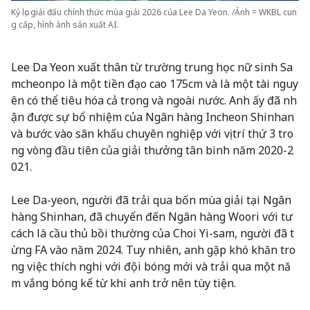
Kỷ lục giải đấu chính thức mùa giải 2026 của Lee Da Yeon. /Ảnh = WKBL cun
g cấp, hình ảnh sản xuất AI.
Lee Da Yeon xuất thân từ trường trung học nữ sinh Sa
mcheonpo là một tiền đạo cao 175cm và là một tài nguy
ên có thể tiêu hóa cả trong và ngoài nước. Anh ấy đã nh
ận được sự bổ nhiệm của Ngân hàng Incheon Shinhan
và bước vào sân khấu chuyên nghiệp với vị trí thứ 3 tro
ng vòng đầu tiên của giải thưởng tân binh năm 2020-2
021.
Lee Da-yeon, người đã trải qua bốn mùa giải tại Ngân
hàng Shinhan, đã chuyển đến Ngân hàng Woori với tư
cách là cầu thủ bồi thường của Choi Yi-sam, người đã t
ừng FA vào năm 2024. Tuy nhiên, anh gặp khó khăn tro
ng việc thích nghi với đội bóng mới và trải qua một nă
m vắng bóng kể từ khi anh trở nên tùy tiện.