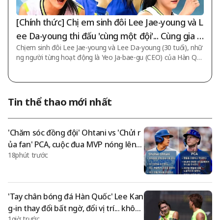
[Chính thức] Chị em sinh đôi Lee Jae-young và L
ee Da-young thi đấu 'cùng một đội'... Cùng gia n
Chị em sinh đôi Lee Jae-young và Lee Da-young (30 tuổi), nhữ
hập Turan VC Azerbaijan
ng người từng hoạt động là Yeo Ja-bae-gu (CEO) của Hàn Qu
ốc, giờ đây sẽ 'ăn cơm chung'. CLB Turan VC thuộc Siêu giải đ
ấu Azerbaijan công bố chính thức vào ngày 7 (giờ Hàn Quốc):
"Setter đội tuyển nữ bóng chuyền quốc gia Hàn Quốc Lee Da-
young đã gia nhập đội bóng chuyền Turan". Chỉ cách 4 ngày k
Tin thể thao mới nhất
ể từ khi công bố việc chiêu mộ Lee Jae-young, CLB đã tiếp nh
ận cả em gái sinh đôi Lee Da-young. CLB Turan VC giới thiệu:
"Lee Da-young là một tro
'Chăm sóc đồng đội' Ohtani vs 'Chửi r
ủa fan' PCA, cuộc đua MVP nóng lên→
18phút trước
Nhân cách có trở thành yếu tố quan t
rọng?
'Tay chân bóng đá Hàn Quốc' Lee Kan
g-in thay đổi bất ngờ, đổi vị trí... khôn
1giờ trước
g phải cánh mà 'tiền đạo đôi hàng đầ