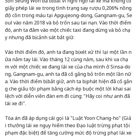
Son Seung Won đã bị bắt vì nghi ngờ lái xe mà không có
giấy phép lái xe trong tình trạng say rượu 0,206% nồng
độ cồn trong máu tại Apgujeong-dong, Gangnam-gu, Se
oul vào năm 2018 và bỏ trốn sau tai nạn. Vào thời điểm
đó, anh ta đâm vào một chiếc taxi đang dừng và bỏ chạ
y nhưng đã bị cảnh sát bắt giữ.
Vào thời điểm đó, anh ta đang bị xét xử thì lại một lần n
ữa nắm tay lái. Vào tháng 12 cùng năm, sau khi va chạ
m với một chiếc xe đang lái xe của cha mình ở Sinsa-do
ng, Gangnam-gu, anh ta đã cố gắng bỏ trốn một lần nữ
a. Vào thời điểm bị bắt giữ, anh ta bị phát hiện đã cố gắn
g che giấu tội phạm bằng cách ép buộc một lời khai sai
lệch với diễn viên đàn em đi cùng: "Hãy coi như anh đã
lái xe đi".
Tòa án đã áp dụng cái gọi là "Luật Yoon Chang-ho" (Giả
i thưởng lái xe nguy hiểm theo Đạo luật trừng phạt tội
phạm đặc biệt) để tăng cường mức độ trừng phạt lái xe