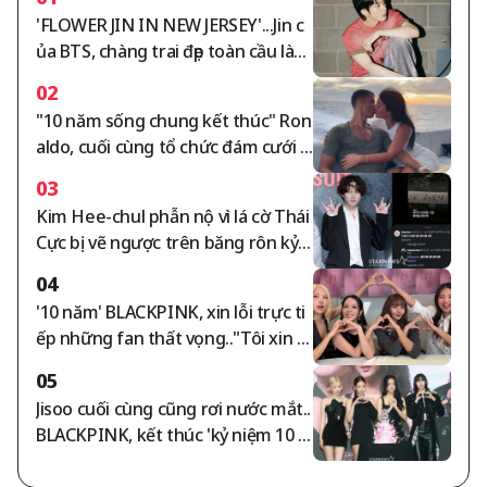
'FLOWER JIN IN NEW JERSEY'...Jin c
ủa BTS, chàng trai đẹp toàn cầu làm
tan chảy những trái tim ARMY xinh
02
đẹp toàn cầu trong buổi biểu diễn t
"10 năm sống chung kết thúc" Ron
uyệt vời
aldo, cuối cùng tổ chức đám cưới t
hế kỷ... Georgina, chỉ chiếc nhẫn trị
03
giá 57 tỷ won "từ nhân viên bán hà
Kim Hee-chul phẫn nộ vì lá cờ Thái
ng Gucci trở thành phu nhân trị gi
Cực bị vẽ ngược trên băng rôn kỷ n
á 1 nghìn tỷ won"
iệm Ngày Giải phóng — "Điên rồi r
04
ồi"..Choi Si-won cũng đồng tình
'10 năm' BLACKPINK, xin lỗi trực ti
ếp những fan thất vọng.."Tôi xin lỗ
i và yêu các bạn" [Star Issue]
05
Jisoo cuối cùng cũng rơi nước mắt..
BLACKPINK, kết thúc 'kỷ niệm 10 n
ăm debut' giữa những tranh cãi [S
tar Issue]