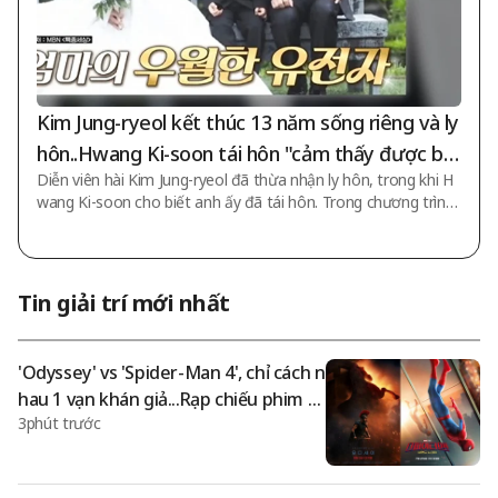
Kim Jung-ryeol kết thúc 13 năm sống riêng và ly
hôn..Hwang Ki-soon tái hôn "cảm thấy được bù
Diễn viên hài Kim Jung-ryeol đã thừa nhận ly hôn, trong khi H
đắp từ vợ" [Đêm và Đêm][★Đêm TV]
wang Ki-soon cho biết anh ấy đã tái hôn. Trong chương trình
MBN 'Đêm và Đêm của Kim Joo-ha' phát sóng chiều ngày 8,
diễn viên hài Kim Jung-ryeol và Hwang Ki-soon xuất hiện làm k
hách mời. Hôm đó, Kim Jung-ryeol cho biết: "Vì uống rượu nhi
ều nên khoảng cách giữa chúng tôi ngày càng xa. Vì uống rượ
Tin giải trí mới nhất
u nhiều nên tôi mắc nhiều lỗi, mẹ con bảo 'chúng ta sống riên
g đi', vì tự ái nên tôi nói 'cứ đi ngay đi'". Anh tiếp tục: "Chúng t
ôi sống riêng
'Odyssey' vs 'Spider-Man 4', chỉ cách n
hau 1 vạn khán giả...Rạp chiếu phim s
3phút trước
ôi động với hai bộ phim cùng thắng
[★Bảng xếp hạng phim]