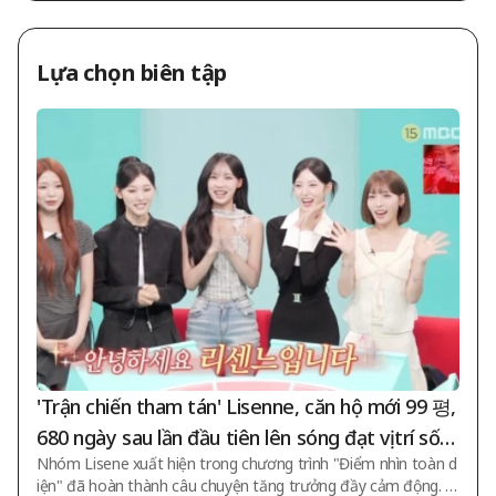
Lựa chọn biên tập
'Trận chiến tham tán' Lisenne, căn hộ mới 99 평,
680 ngày sau lần đầu tiên lên sóng đạt vị trí số
Nhóm Lisene xuất hiện trong chương trình "Điểm nhìn toàn d
1... Lịch sử phát triển đầy cảm động [Tổng hợp]
iện" đã hoàn thành câu chuyện tăng trưởng đầy cảm động. Tr