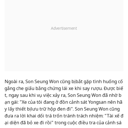
Ngoài ra, Son Seung Won cũng bị bắt gặp tình huống cố
gắng che giấu bằng chứng lái xe khi say rượu. Được biế
t, ngay sau khi vụ việc xảy ra, Son Seung Won đã nhờ b
ạn gái: "Xe của tôi đang ở đồn cảnh sát Yongsan nên hã
y lấy thiết bị lưu trữ hộp đen đi". Son Seung Won cũng
đưa ra lời khai dối trá trốn tránh trách nhiệm: "Tài xế đ
ại diện đã bỏ xe đi rồi" trong cuộc điều tra của cảnh sá