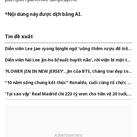
*Nội dung này được dịch bằng AI.
Tin đề xuất
Diễn viên Lee Jae-ryong bị nghi ngờ 'uống thêm rượu để trốn
tránh', bước vào phiên tòa..không áp dụng tội lái xe sau khi
Diễn viên hài Lee Jin-ho bị 'xuất huyết não', rời viện bí mật tr
uống rượu
ước phiên tòa xử lý cờ bạc và lái xe sau khi uống rượu
'FLOWER JIN IN NEW JERSEY'...Jin của BTS, chàng trai đẹp toà
n cầu làm tan chảy những trái tim ARMY xinh đẹp toàn cầu t
"10 năm sống chung kết thúc" Ronaldo, cuối cùng tổ chức đ
rong buổi biểu diễn tuyệt vời
ám cưới thế kỷ... Georgina, chỉ chiếc nhẫn trị giá 57 tỷ won "t
'Tại sao vậy' Real Madrid chi 223 tỷ won cho tiền vệ 20 tuổi, k
ừ nhân viên bán hàng Gucci trở thành phu nhân trị giá 1 nghì
ỷ lục chuyển nhượng "Thực ra gần như sang PSG..."
n tỷ won"