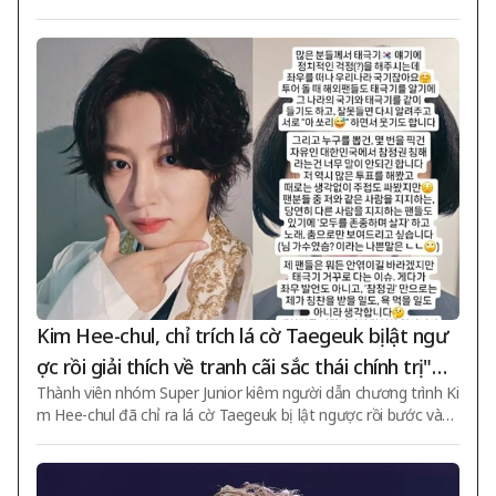
Nhóm nhạc Lisenne đã đạt được thành tích ấn t
ong tập 410 của chương trình giải trí MBC 'Toàn Tri Tham Kiế
ượng sau một thời gian dài hoạt động. Họ vừa
n Thời Điểm' (sau đây gọi là '전참시') phát sóng vào ngày 8 vừa
qua, cuộc sống hàng ngày đã thay đổi của Lisence sau khi trở
công bố việc sở hữu căn hộ mới rộng 99 평 (kho
thành ca sĩ hạng nhất và quay về quê hương, cũng như tình b
ảng 327 mét vuông) và gần đây đã giành được
ạn không đổi thay của cô ấy đã được công bố. Hôm đó, Lisen
se xuất hiện trên studio dưới dạng đội hình hoàn chỉnh và bắt
vị trí số 1 trên bảng xếp hạng âm nhạc sau 680 n
đầu từ những giới thiệu
gày kể từ lần đầu tiên xuất hiện trên sóng phát
thanh. Thành tích này được coi là một bước ng
oặt quan trọng trong sự phát triển của nhóm. T
ừ khi ra mắt, Lisenne đã trải qua nhiều giai đoạn
khác nhau, và việc đạt được vị trí số 1 trên bảng
xếp hạng âm nhạc sau gần hai năm hoạt động l
Kim Hee-chul, chỉ trích lá cờ Taegeuk bị lật ngư
à minh chứng cho sự nỗ lực không ngừng của c
ợc rồi giải thích về tranh cãi sắc thái chính trị "N
ác thành viên. Căn hộ mới của nhóm cũng được
Thành viên nhóm Super Junior kiêm người dẫn chương trình Ki
goài trái phải, đó là việc tự nhiên" [Vấn đề sao]
xem là biểu tượng của thành công của họ. Với d
m Hee-chul đã chỉ ra lá cờ Taegeuk bị lật ngược rồi bước vào
iện tích 99 평, đây là một không gian sống động
giải thích khi bị cuốn vào tranh cãi về sắc thái chính trị. Kim He
e-chul ngày 8 đã đăng trên Instagram của mình: "Nhiều ngườ
nơi các thành viên có thể tập luyện và sinh hoạt
i lo lắng về vấn đề chính trị liên quan đến lá cờ Taegeuk, nhưn