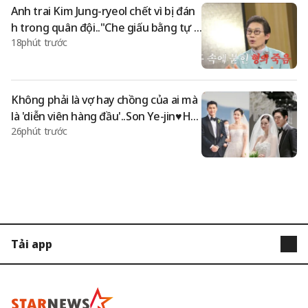
Anh trai Kim Jung-ryeol chết vì bị đán
h trong quân đội.."Che giấu bằng tự t
18phút trước
ử → Sau 30 năm, người gây hại xin lỗi"
[Dữ liệu và Đêm][Tổng hợp]
Không phải là vợ hay chồng của ai mà
là 'diễn viên hàng đầu'..Son Ye-jin♥Hy
26phút trước
un Bin và Shin Min-a♥Kim Woo-bin, hà
nh động thách thức đặc biệt trong nử
a cuối năm [Vấn đề Sao]
Tải app
STARNEWS
STARPOLL