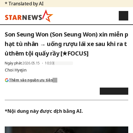
* Translated by AI
Son Seung Won (Son Seung Won) xin miễn p
hạt tù nhân → uống rượu lái xe sau khi ra t
ùthêm tội quấy rầy [★FOCUS]
Ngày phát
:
2026.05.15 ・ 10:33
Choi Hyejin
Thêm vào nguồn ưu tiên
*Nội dung này được dịch bằng AI.