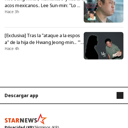
acos mexicanos.. Lee Sun-min: "Lo m
Hace 3h
ejor que he comido en mi vida" [Vivo
Solo][★Night TView]
[Exclusiva] Tras la "ataque a la espos
a" de la hija de Hwang Jeong-min... "'A
Hace 4h
cusado de infidelidad' A responde co
n un largo contraargumento"
Descargar app
STARNEWS
STARPOLL
Privacidad (KR)
Términos (KR)