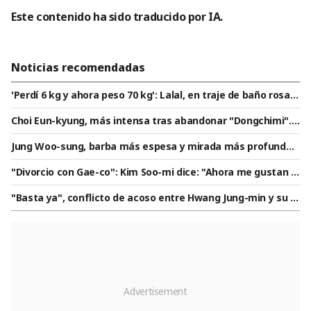
Este contenido ha sido traducido por IA.
Noticias recomendadas
'Perdí 6 kg y ahora peso 70 kg': Lalal, en traje de baño rosa c
hicle, envía una amenaza: "Si no transmiten esta foto en 5
Choi Eun-kyung, más intensa tras abandonar "Dongchimi"..l
minutos..."
ogra una figura de atleta con difíciles abdominales laterale
Jung Woo-sung, barba más espesa y mirada más profunda...
s y glúteos tonificados
afila la hoja de la venganza [Made in Korea Temporada 2]
"Divorcio con Gae-co": Kim Soo-mi dice: "Ahora me gustan lo
s más jóvenes... hay que cortar a las personas groseras" [So
"Basta ya", conflicto de acoso entre Hwang Jung-min y su a
omi Challa]
cosador se intensifica.. Un fan de 20 años sale a la defensa
[Star Issue]