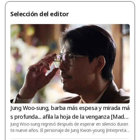
Selección del editor
Jung Woo-sung, barba más espesa y mirada má
s profunda... afila la hoja de la venganza [Made
Jung Woo-sung regresó después de esperar en silencio duran
in Korea Temporada 2]
te nueve años. El personaje de Jung Kwon-young (interpretad
o por Jung Woo-sung), que había afilado su daga de venganz