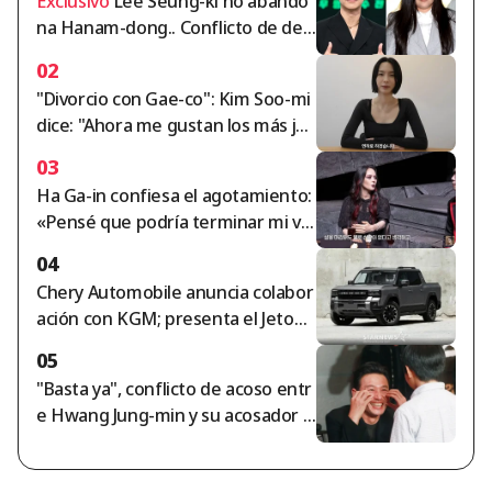
Exclusivo
Lee Seung-ki no abando
na Hanam-dong.. Conflicto de dep
ósito de arrendamiento de 105 mil
02
millones de wones con Cha Ga-wo
"Divorcio con Gae-co": Kim Soo-mi
n se intensifica [Resumen]
dice: "Ahora me gustan los más jóv
enes... hay que cortar a las person
03
as groseras" [Soomi Challa]
Ha Ga-in confiesa el agotamiento:
«Pensé que podría terminar mi vid
a así» [Señora Libre]
04
Chery Automobile anuncia colabor
ación con KGM; presenta el Jetour
F700: 'camioneta pickup PHEV de 8
05
92 caballos'
"Basta ya", conflicto de acoso entr
e Hwang Jung-min y su acosador s
e intensifica.. Un fan de 20 años sa
le a la defensa [Star Issue]