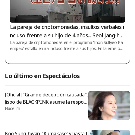
La pareja de criptomonedas, insultos verbales i
ncluso frente a su hijo de 4 años... Seol Jang-ho
La pareja de criptomonedas en el programa 'Ihon Sullyeo Ka
on: "Es un infierno" [Lee Suk-cam]
empeu' estalló en ira incluso frente a sus hijos. En la emisión
del día 6 del programa de variedades de JTBC 'Ihon Sullyeo Ka
empeu', se llevaron a cabo la investigación doméstica y las s
oluciones de asesoramiento de la pareja de criptomonedas d
e la 23ª promoción. En ese momento, Seol Jang-hoon dijo so
Lo último en Espectáculos
bre la pareja de criptomonedas: "Es cierto que el esposo cont
rajo deudas, pero incluso así, es difícil entenderlo (a la espos
a) desde un pun
[Oficial] "Grande decepción causada":
Jisoo de BLACKPINK asume la respon
Hace 2h
sabilidad y ofrece disculpas públicas
[Star Issue]
Koo Sung-hwan, 'Kumakase' y hasta t