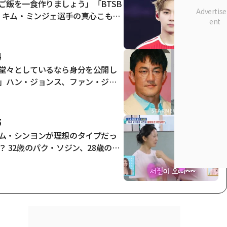
ご飯を一食作りましょう」「BTSB
S キム・ミンジェ選手の真心こもっ
メッセージ」
4
堂々としているなら身分を公開し
」ハン・ジョンス、ファン・ジョ
ミンの私生活疑惑に対し決意表明
スター・イシュー]
5
ム・シンヨンが理想のタイプだっ
？ 32歳のパク・ソジン、28歳の美
コメディアン・ファン・ヘソンと
ラブライン [サリムナム★夜TV]