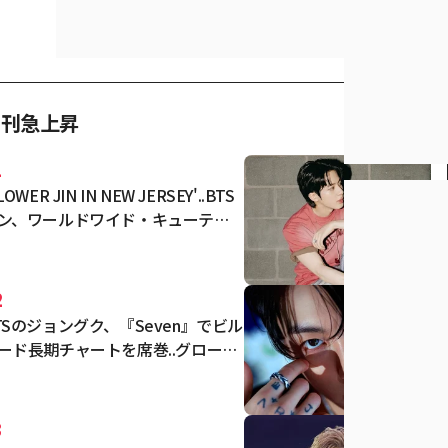
日刊急上昇
1
LOWER JIN IN NEW JERSEY'..BTS
ン、ワールドワイド・キューティ
・アーミー 溶けたワールドワイ
・ハンサム・ファンタジー・ライ
2
TSのジョングク、『Seven』でビル
ード長期チャートを席巻..グローバ
チャートで159週のエントリーに成
 'アジア初・最長記録を更新'
3