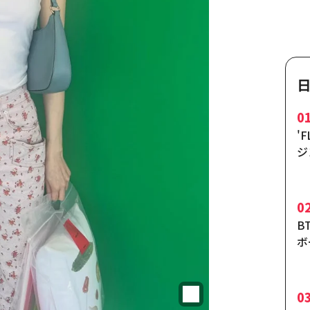
0
'F
ジ
ー
ド
ブ
0
B
ボ
ル
功
0