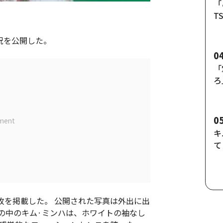
「
T
た
況を公開した。
0
「
ろ
ン
[
0
キ
て
人
の
数枚を掲載した。 公開された写真は外出に出
真の中のキム·ミンハは、ホワイトの袖なし