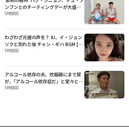
を」と残念がった。 夫は「子供の前でそんなひどいことを言
ンフンとのチーティングデーが大盛況
わないでほしい。 「お前のお父さんはゴミだ」こんな話もす
"オーガニックは必要ない" [チュ・ソン
5時間前
る。 少なくとも妻が赤ちゃんの前でそんなことをしないでほ
しい」と話した。 しかし、夫も子供の前で爆発する姿を見せ
フン]
た。 ソ·ジャンフンは「地獄だ」と話し、子供は夫婦の姿を真
似までした。 また、子供はチック症状がひどくなったと伝え
られた。 妻は「映像を見て分かった。 子供が私に「するな」
わざわざ元彼の声を？ IU、イ・ジョン
と言うのを。 後悔している」と述べた。
ソクと別れた後 チャン・ギハ BGM [総
合]
5時間前
アルコール依存の夫、炊飯器にまで尿
が..「アルコール依存症だ」と堂々と
[イ·スクキャン★夜TView]
5時間前