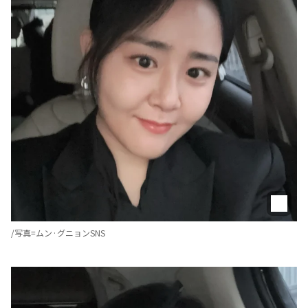
/写真=ムン·グニョンSNS