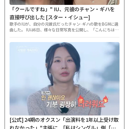
「クールですね」" IU、元彼のチャン・ギハを
直接呼び出した [スター・イシュー]
歌手のIUが、自分の元彼氏だったチャン·ギハの歌をBGMに選
曲した。 IUは6日、様々な日常写真を公開し、「こんにちは、
久しぶりだね。 一生懸命生きている」と近況を伝えた。 IUは
最近、耳管開放症の症状が悪化し、公式的なスケジュールを
暫定延期した後、自撮りで近況を直接知らせた。 目を引く部
分はIUが掲示物のBGMとしてチャン·ギハと顔の「何事もなく
生きる」を選択した点だった。 これに対しファンたちは「私
の姉はノークールだけど?」などの反応を示した。 IUは2015
年、チャン·ギハとの熱愛を公式に認め、以後2017年に決別を
知らせた経緯がある。 その後、IUは2022年に俳優イ·ジョンソ
クと公開熱愛を知らせた後、今年の決別を認めた。 また、チ
ャン·ギハは18歳年下の俳優ユン·ガイとの熱愛を認め、話題
を集めた。
[公式] 24期のオクスン「出演料を1年以上受け取
れなかった」"主張に..「私はシングル」側「全