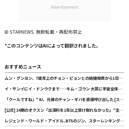
© STARNEWS. 無断転載・再配布禁止
*このコンテンツはAIによって翻訳されました。
おすすめニュース
ムン・グンヨン、7歳年上のチョン・ピョンとの結婚発表から1日
後..「たくさん胸が熱くなった」率直に語った本音 [スター・イシュ
イ・サンイにイ・ドンウクまで···キム・ゴウン 大賞に宇宙全体が
ー]
笑う [スター・イシュー]
「クールですね」" IU、元彼のチャン・ギハを直接呼び出した [スタ
ー・イシュー]
[公式] 24期のオクスン「出演料を1年以上受け取れなかった」"主張
に..「私はシングル」側「全額支払い完了」
レジェンド・ワールド・アイドル..BTSのジン、スターレンキング男
性アイドル3位