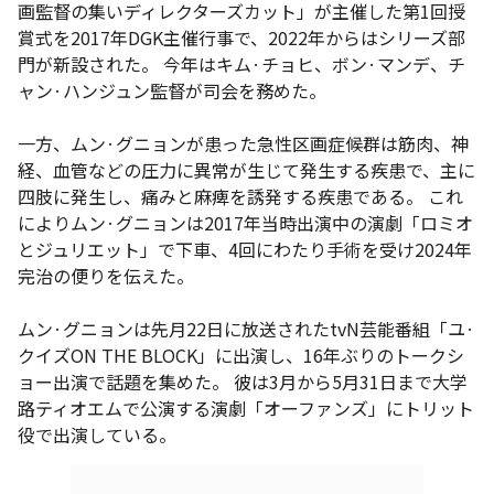
画監督の集いディレクターズカット」が主催した第1回授
賞式を2017年DGK主催行事で、2022年からはシリーズ部
門が新設された。 今年はキム·チョヒ、ボン·マンデ、チ
ャン·ハンジュン監督が司会を務めた。
一方、ムン·グニョンが患った急性区画症候群は筋肉、神
経、血管などの圧力に異常が生じて発生する疾患で、主に
四肢に発生し、痛みと麻痺を誘発する疾患である。 これ
によりムン·グニョンは2017年当時出演中の演劇「ロミオ
とジュリエット」で下車、4回にわたり手術を受け2024年
完治の便りを伝えた。
ムン·グニョンは先月22日に放送されたtvN芸能番組「ユ·
クイズON THE BLOCK」に出演し、16年ぶりのトークシ
ョー出演で話題を集めた。 彼は3月から5月31日まで大学
路ティオエムで公演する演劇「オーファンズ」にトリット
役で出演している。