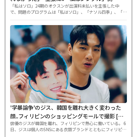
「私はソロ」24期のオクスンが出演料未払いを主張した中
額支払い完了」
で、問題のプログラムは「私はソロ」、「ナソル四季」、「チ
ボク行」ではないことが確認された。 ENA、SBSプラス恋愛
バラエティ番組「私はソロ」側は6日、スターニュースに「24
期オクスンの出演料は全額支給完了した状況」と明らかにし
た。 スターニュースを確認した結果、24期のオクスンが出演
料未払いを主張したプログラムは「私はソロ」と「私はソ
ロ、その後愛は続く」(略称「ナソル四季」)、「ジジゴ炒め旅
行」(略称「ジポックヘン」)ではない。 先立ってオクスンは5
日、自身のSNSを通じて「私が1年以上受け取れていない出演
料がある」として「撮影して2ヶ月後には出演料が入ってくる
が、数ヶ月が過ぎても出演料が入ってこなかった。 放送業界
は出演料を受け取れない場合がしばしばあるので、そのまま見
過ごして受け取らないようにしようと考えた」と主張した。
続けて「数ヶ月後に該当プログラム製作陣に渉外電話が来
た」として「私がPDに『最初に撮影したのも出演料が入って
こなかった』と言ったら(PDが)『支給されたと思った。 出演
'学暴論争'のジス、韓国を離れ大きく変わった
料の支払いは担当者に話しなさい」と言って
顔..フィリピンのショッピングモールで撮影 [ス
俳優のジスが韓国を離れ、フィリピンで熱心に働いている。 6
ター・イシュー]
日、ジスは個人のSNSにある衣類ブランドとともにフィリピン
の有名ショッピングモールで撮影した写真数枚を掲載した。