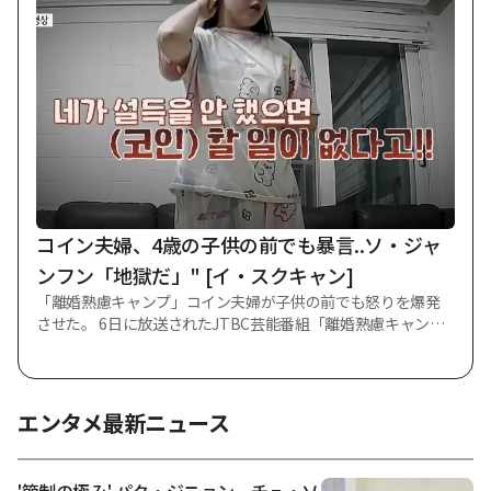
路は非常に意味深く特別な空間」とし「『地下鉄1号線』、
『キム·ジョンウク探し』等、数多くの名作を大学路で観覧し
ながら深い響きと感動を感じてきた」と話した。 続けて「だ
からこそ大学路の舞台と公演芸術に対して常に愛情と尊重す
る心を持っていた」と付け加えた。 シン·ドンヨプは「放送中
に出演陣との対話過程で行き来する冗談に偏ったあまり、現場
の実際の環境と数多くの方々の労苦に配慮できなかった軽い
発言をしてしまった」と釈明した。 それと共に「私の足りな
い言動で不便さと傷を感じたすべての方にもう一度心深く謝
罪申し上げる」として「今後はどんな席でも言動により慎重
を期し、舞台芸術を作る方々の献身に常に謙遜な心を持つ」
コイン夫婦、4歳の子供の前でも暴言..ソ・ジャ
と約束した。 先立って3日に公開されたユーチューブチャン
ンフン「地獄だ」" [イ・スクキャン]
「離婚熟慮キャンプ」コイン夫婦が子供の前でも怒りを爆発
させた。 6日に放送されたJTBC芸能番組「離婚熟慮キャン
プ」では23期「コイン夫婦」の家事調査と相談ソリューショ
ンが進行された。 この日ソ·ジャンフンはコイン夫婦に対して
「夫が借金をしたことは誤りだったが、いくらそうだとして
も(妻を)常識的に理解するのは難しい」と話した。 続いた映像
エンタメ最新ニュース
では、子供たちの前で暴言を続ける夫婦の姿が描かれた。 4歳
の第一子は母親が近づくと後ずさりして「やめて」と言っ
た。 これに対しソ·ジャンフンは「子供が怖がる。 お母さん
'節制の極み' パク・ジニョン、チュ・ソ