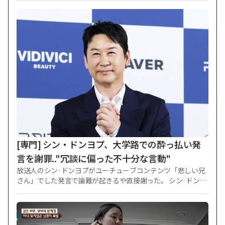
写真の中のジスは悪天候の中でも、自分を迎えに来たファン
に向かって両手を振りながら明るく笑っている姿。白いTシャ
ツにカジュアルな濃いデニムジャケットを合わせた彼は、飾
らず地味な身なりにもかかわらず、すらりとしたフィジカルと
特有の明るい微笑みを誇り、ファンとコミュニケーションを取
った。 ファンがプレゼントしたような自分の顔が大きくプリ
ントされた扇子を持って認証ショットを残したりもした。 国
内で活動する時とは全く変わったビジュアルが目を引く。 先
立ってジスは2021年3月、KBS2TV「月が昇る川」が6回まで
放送した時点で学校暴力疑惑に包まれた。 以後、ジスは一部
加害事実を認め、「月が昇る川」で下車した。 製作会社は7回
からナ·インウを代打投入して再撮影に乗り出した。 結局、製
作会社は当時、ジスの所属会社だったキーイーストを相手
に、再撮影による追加製作費など30億ウォンを賠償せよとい
[専門] シン・ドンヨプ、大学路での酔っ払い発
う訴訟を起こした。 1審はキーイーストの
言を謝罪.."冗談に偏った不十分な言動"
放送人のシン·ドンヨプがユーチューブコンテンツ「悲しい兄
さん」でした発言で論難が起きるや直接謝った。 シン·ドンヨ
プは6日、公式立場を通じて「最近『悲しい兄さん』放送中に
私の軽率な言動により傷つき失望されたすべての方に心より
頭を下げて謝罪申し上げる」と明らかにした。 彼は大学路へ
の愛情と尊重を強調した。 シン·ドンヨプは「私にとって大学