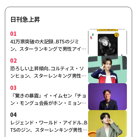
日刊急上昇
01
41万票突破の大記録..BTSのジミ
ン、スターランキングで男性アイド
ルの独走1位
02
恐ろしい上昇傾向..コルティス・ソ
ンヒョン、スターレンキング男性ア
イドルで2週連続2位
03
『驚きの暴露』イ・イムセン「チョ
ン・モングュ会長がホン・ミョンボ
の任命指示、ナガワールドディレク
04
ターの合意時点は…」"
レジェンド・ワールド・アイドル..B
TSのジン、スターレンキング男性ア
イドル3位