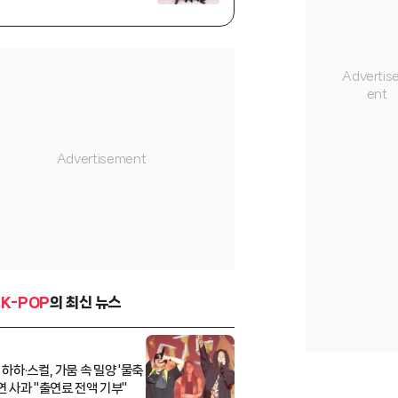
K-POP
의 최신 뉴스
 하하·스컬, 가뭄 속 밀양 '물축
연 사과 "출연료 전액 기부"