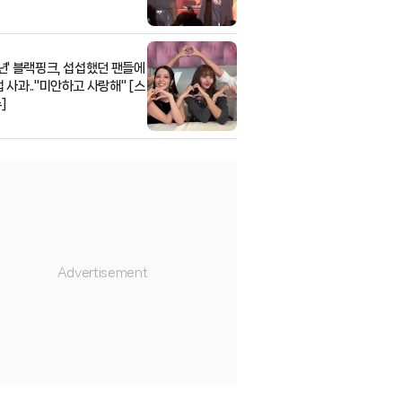
주년' 블랙핑크, 섭섭했던 팬들에
 사과.."미안하고 사랑해" [스
]