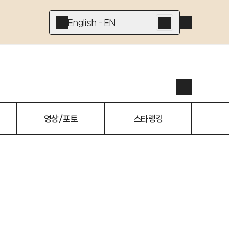
English - EN
영상/포토
스타랭킹