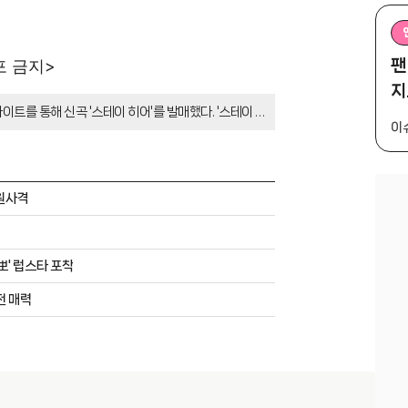
팬
포 금지>
지
이트를 통해 신곡 '스테이 히어'를 발매했다. '스테이 히
이
발라드곡으로, 아이런은 작사, 작곡, 편곡까지 곡 전체
의 집' OST로 데뷔한 이후 꾸준히 음악 활동을 이어오
.프니엘 지원사격
뽀뽀' 럽스타 포착
전 매력