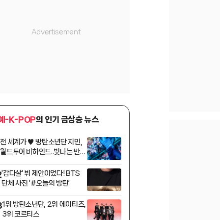
예-K-POP
의 인기 급상승 뉴스
전 세계가 ♥ 방탄소년단 지민,
1
월드투어 비하인드..빛나는 반전
매력
'감다살' 뷔 제안이었다! BTS
2
단체 사진 '#오늘의 방탄'
1위 방탄소년단, 2위 에이티즈,
3
3위 코르티스