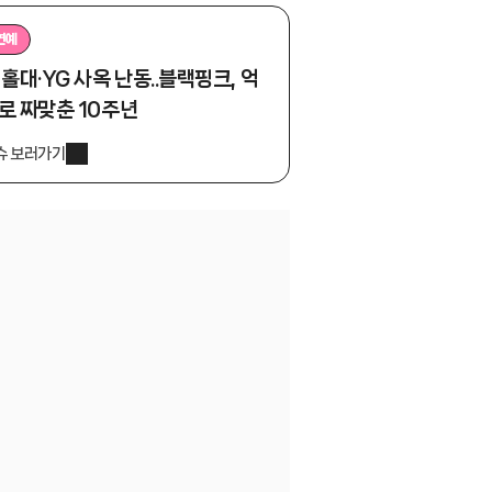
연예
 홀대·YG 사옥 난동..블랙핑크, 억
로 짜맞춘 10주년
슈 보러가기