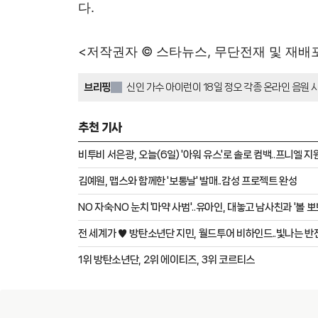
다.
<저작권자 © 스타뉴스, 무단전재 및 재배
브리핑
신인 가수 아이런이 18일 정오 각종 온라인 음원 사
어'는 사랑하는 사람의 소중함을 이야기하는 인디 
작업을 진행했다. 아이런은 2025년 드라마 '여왕
추천 기사
고 있다.
비투비 서은광, 오늘(6일) '아워 유스'로 솔로 컴백.
김예원, 맵스와 함께한 '보통날' 발매..감성 프로젝트 완성
NO 자숙·NO 눈치 '마약 사범'..유아인, 대놓고 남사친과 '볼 
전 세계가 ♥ 방탄소년단 지민, 월드투어 비하인드..빛나는 반
1위 방탄소년단, 2위 에이티즈, 3위 코르티스