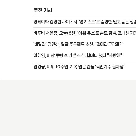
더해 음악적 완성도를 높였다. 동명의 타이틀곡은 
추천 기사
정을 그린 발라드 넘버로, 지난 2월 단독 콘서트 
다.
영케이와 강영현 사이에서..'영기스트'로 증명한 믿고 듣는 싱
비투비 서은광, 오늘(6일) '아워 유스'로 솔로 컴백.
'뼈말라' 김민하, 얼굴 주근깨도 소신.."없애라고? 왜?"
이혜영, 폐암 투병 후 기쁜 소식..할머니 됐다 "사랑해"
임영웅, 데뷔 10주년..기록 넘은 감동 '국민가수 금자탑'