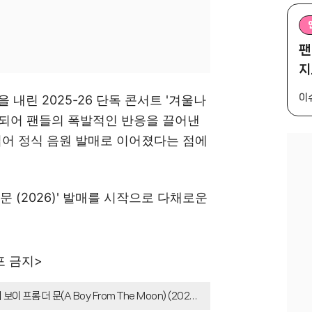
팬
지
이
 내린 2025-26 단독 콘서트 '겨울나
개되어 팬들의 폭발적인 반응을 끌어낸
입어 정식 음원 발매로 이어졌다는 점에
 문 (2026)' 발매를 시작으로 다채로운
포 금지>
이 프롬 더 문(A Boy From The Moon) (202
범 수록곡을 재해석한 것으로, 웅장한 오케스트라 사운드를