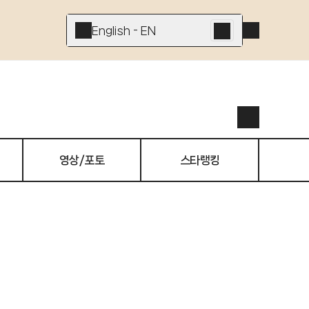
English - EN
영상/포토
스타랭킹