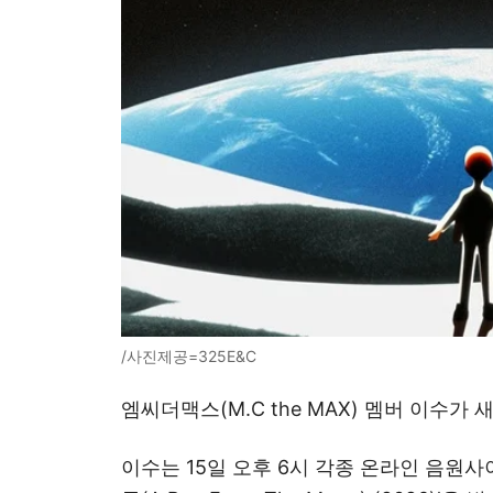
/사진제공=325E&C
엠씨더맥스(M.C the MAX) 멤버 이수가 
이수는 15일 오후 6시 각종 온라인 음원사이