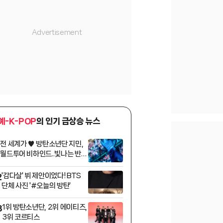
예-K-POP
의 인기 급상승 뉴스
전 세계가 ♥ 방탄소년단 지민,
1
월드투어 비하인드..빛나는 반전
매력
'감다살' 뷔 제안이었다! BTS
2
단체 사진 '#오늘의 방탄'
1위 방탄소년단, 2위 에이티즈,
3
3위 코르티스