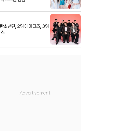
방탄소년단, 2위 에이티즈, 3위
티스