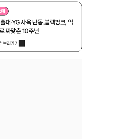
연예
 홀대·YG 사옥 난동..블랙핑크, 억
로 짜맞춘 10주년
슈 보러가기