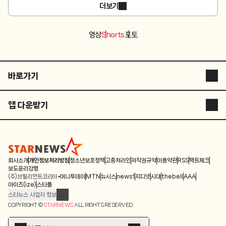
더보기
영상
Shorts
포토
바로가기
스타뉴스 코리아
앱 다운받기
스타플러스
STARNEWS APP
스튜디오 슷슷
STARPOLL
ASIA ARTIST AWARDS
회사소개
개인정보처리방침
청소년보호정책
고충처리인
저작권규약
이용약관
RSS
팩트체크
보도윤리강령
(주)브릴리언트코리아
머니투데이
MTN
뉴시스
news1
지디넷
시대
thebell
AAA
별별스포츠TV
아이즈(ize)
스타폴
스타뉴스 사업자 정보
별별스포츠TV
주소: 서울시 종로구 청계천로 11(서린동, 청계한국빌딩)
COPYRIGHT ©
STARNEWS
ALL RIGHTS RESERVED.
발행인/편집인: 박준철
청소년 보호책임자: 문완식