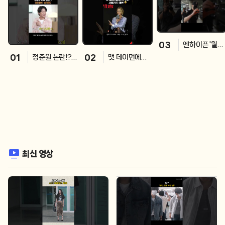
03
엔하이픈 '월드
투어 잘 다녀왔
01
02
정준원 논란!?
맷 데이먼에게
어요!'
내향인의 예능
선 긋는 샤를리
#정종원 #놀면
즈 테론🤣 #Th
뭐하니
eOdyssey #
오디세이 #Ma
ttDamon #C
harlizeThero
n
최신 영상