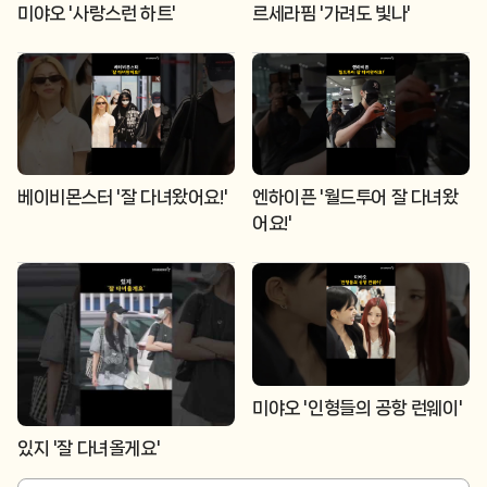
미야오 '사랑스런 하트'
르세라핌 '가려도 빛나'
베이비몬스터 '잘 다녀왔어요!'
엔하이픈 '월드투어 잘 다녀왔
어요!'
미야오 '인형들의 공항 런웨이'
있지 '잘 다녀올게요'