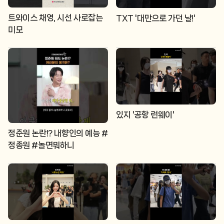
트와이스 채영, 시선 사로잡는
TXT '대만으로 가던 날!'
미모
있지 '공항 런웨이'
정준원 논란!? 내향인의 예능 #
정종원 #놀면뭐하니