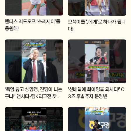
랜더스 리드오프 '쓰리제이'를
으쓱이들 'J에게'로 하나가 됩니
응원해!
다!
'폭염 뚫고 상암행, 진땀이 나는
'선배들에 화이팅을 외치다!' 0
구나!' 맨시티-팀K리그전 찾은
3즈 후발주자 문정빈
정몽준 전KFA회장