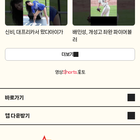
신비, 대프리카서 왔다아이가
배민성, 개성고 좌완 파이어볼
러
더보기
영상
Shorts
포토
바로가기
스타뉴스 코리아
앱 다운받기
스타플러스
STARNEWS APP
스튜디오 슷슷