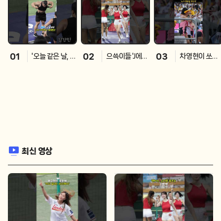
01
02
03
'오늘 같은 날, 안
으쓱이들 'J에
차영현이 쏘아
벗을 수 없지!' 승
게'로 하나가 됩
올린 물대포 '
요 등극 김강민
니다!
가 책임질 것인
가'
최신 영상