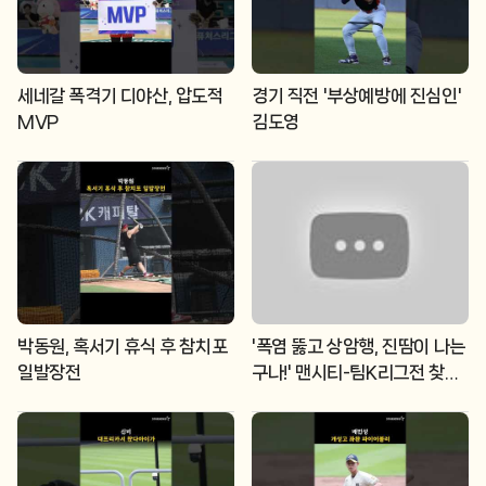
세네갈 폭격기 디야산, 압도적
경기 직전 '부상예방에 진심인'
MVP
김도영
박동원, 혹서기 휴식 후 참치포
'폭염 뚫고 상암행, 진땀이 나는
일발장전
구나!' 맨시티-팀K리그전 찾은
정몽준 전KFA회장