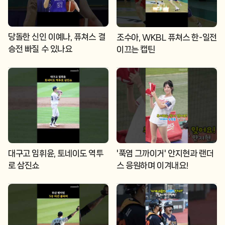
당돌한 신인 이예나, 퓨쳐스 결
조수아, WKBL 퓨쳐스 한-일전
승전 빠질 수 있나요
이끄는 캡틴
대구고 임휘윤, 토네이도 역투
'푹염 그까이거' 안지현과 랜더
로 삼진쇼
스 응원하며 이겨내요!