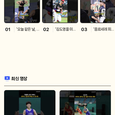
01
02
03
'오늘 같은 날, 안
'김도영을 미치
'음료세례 피했
벗을 수 없지!' 승
게 만드는 건 .....'
더니 더 큰게 
요 등극 김강민
31호 홈런 김도
다! ㅠ' 박영현
영 #카메라톡
게
스#김도영#도
니살#홈런_김
도영#김태훈#
기아타이거즈
최신 영상