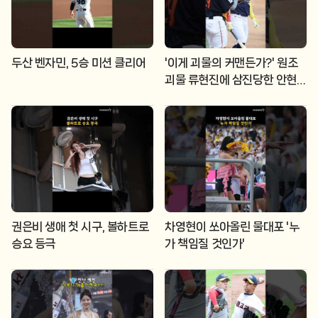
두산 벤자민, 5승 미션 클리어
'이게 괴물의 커맨든가?' 원조
괴물 류현진에 삼진당한 안현
민
권은비 생애 첫 시구, 볼하트로
차영현이 쏘아올린 물대포 '누
승요 등극
가 책임질 것인가'