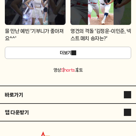
물 만난 예빈 '기부니가 좋아져
영건의 격돌 '김정운-이민준, 넥
요^^'
스트 매치 승자는?'
더보기
영상
Shorts
포토
바로가기
스타뉴스 코리아
앱 다운받기
스타플러스
STARNEWS APP
스튜디오 슷슷