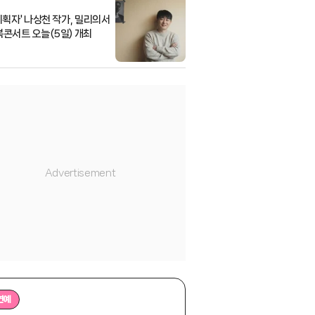
 기획자' 나상천 작가, 밀리의서
북콘서트 오늘(5일) 개최
연예