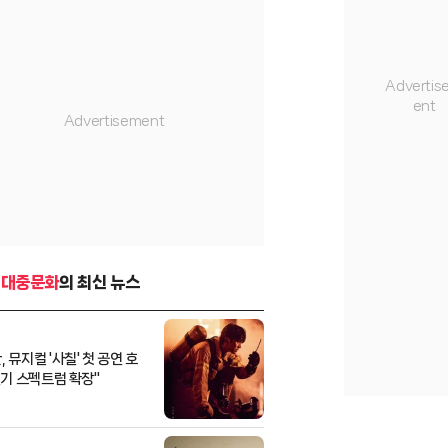
-대중문화
의 최신 뉴스
 뮤지컬 '사칠' 첫 공연 호
"연기 스펙트럼 확장"