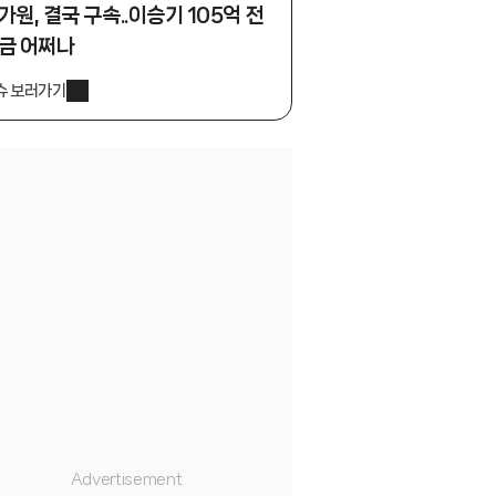
가원, 결국 구속..이승기 105억 전
금 어쩌나
슈 보러가기