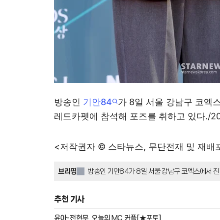
방송인
기안84
가 8일 서울 강남구 코엑
레드카펫에 참석해 포즈를 취하고 있다./2026
<저작권자 © 스타뉴스, 무단전재 및 재배
브리핑
방송인 기안84가 8일 서울 강남구 코엑스에서 
레드카펫에서 포즈를 취했다. 기안84는 한결같은
추천 기사
윤아-전현무, 오늘의 MC 커플[★포토]