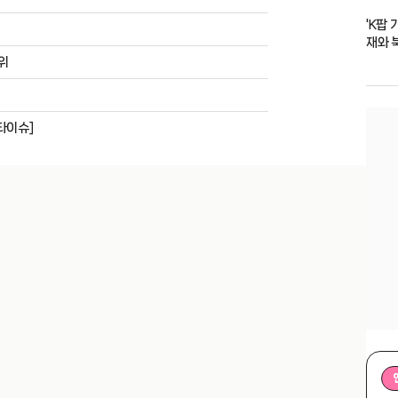
'K팝
재와 
1위
타이슈]