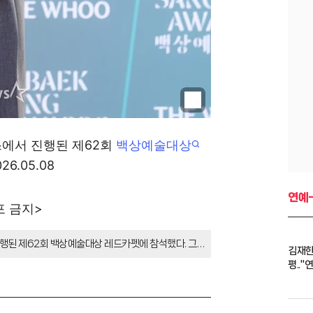
스에서 진행된 제62회
백상예술대상
.05.08
연예
포 금지>
진행된 제62회 백상예술대상 레드카펫에 참석했다. 그는
김재한,
 포즈를 선보였다.
평..