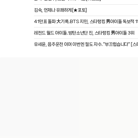
김숙, 언제나 유쾌하게[★포토]
41만표 돌파 大기록..BTS 지민, 스타랭킹 男아이돌 독보적 
레전드 월드 아이돌..방탄소년단 진, 스타랭킹 男아이돌 3위
유세윤, 음주운전 이어 이번엔 절도 자수.."부끄럽습니다" [스