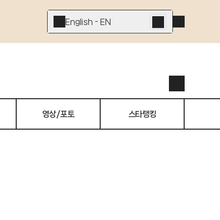
English - EN
영상/포토
스타랭킹