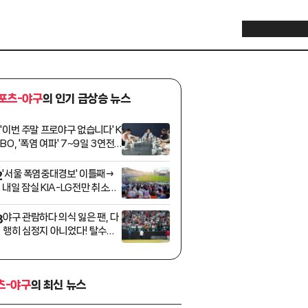
포츠-야구
의 인기 급상승 뉴스
'이번 주말 프로야구 없습니다' K
1
BO, '폭염 여파' 7~9일 3연전
취소→당분간 오후 7시 경기 개
시
'서울 폭염중대경보' 이틀째→
2
내일 잠실 KIA-LG전만 취소되
나, 규정대로라면 나머지 4개
구장은 가능
야구 관람하다 의식 잃은 팬, 다
3
행히 심정지 아니었다! 탈수로
인한 혈압 저하 "치료마치고 퇴
원"
츠-야구
의 최신 뉴스