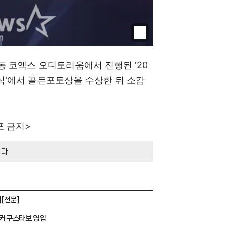
성동 코엑스 오디토리움에서 진행된 '20
'에서 골든포토상을 수상한 뒤 소감
포 금지>
다.
][전문]
이커 구스타보 영입