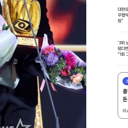
대한유
무협약
원"
'3위 
됐다면
"1회
회까지
홍
돈
이