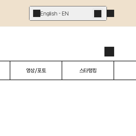
English - EN
영상/포토
스타랭킹