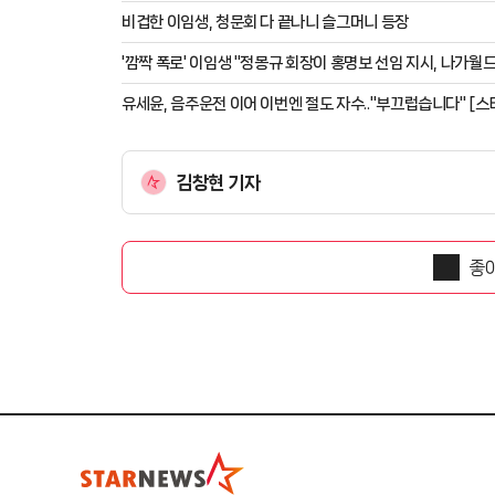
비겁한 이임생, 청문회 다 끝나니 슬그머니 등장
'깜짝 폭로' 이임생 "정몽규 회장이 홍명보 선임 지시, 나가월드 
유세윤, 음주운전 이어 이번엔 절도 자수.."부끄럽습니다" [스
김창현 기자
좋