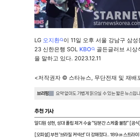
LG
오지환
이 11일 오후 서울 강남구 삼
23 신한은행 SOL
KBO
골든글러브 시상식
을 말하고 있다. 2023.12.11
<저작권자 © 스타뉴스, 무단전재 및 재배
브리핑
요약 없이도 가볍게 읽으실 수 있는 짧은 뉴스입니
추천 기사
알디원 성현, 성대 폴립 제거 수술 "당분간 스케줄 불참" [공식
[오피셜] 부천 '브라질 커넥션' 더 강해졌다... 189㎝ 스트라