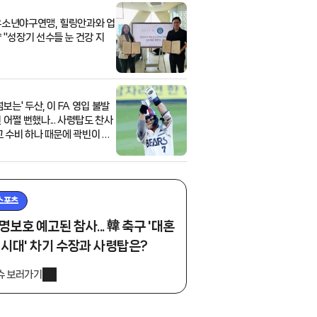
소년야구연맹, 힐링안과와 업
 "성장기 선수들 눈 건강 지
넘보는' 두산, 이 FA 영입 불발
 어쩔 뻔했나... 사령탑도 찬사
 그 수비 하나 때문에 곽빈이 6
 던졌다"
스포츠
명보호 예고된 참사... 韓 축구 '대혼
 시대' 차기 수장과 사령탑은?
슈 보러가기