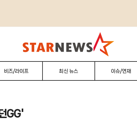
비즈/라이프
최신 뉴스
이슈/연재
던GG'