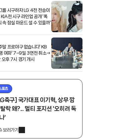
걸그룹 시구하자 LG 4전 전승이
.' KIA전 시구 라인업 공개 '폭
씨 속 잠실 마운드 설 수 있을까'
 주말 프로야구 없습니다' KB
폭염 여파' 7~9일 3연전 취소→
 오후 7시 경기 개시
스포츠
AG축구] 국가대표 이기혁, 상무 깜
 탈락 왜?... 멀티 포지션 '오히려 독
나'
슈 보러가기