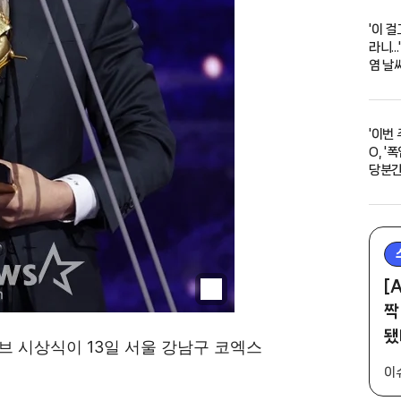
'이 
라니..
염 날
'이번
O, '
당분간
[
짝
됐
 시상식이 13일 서울 강남구 코엑스
이