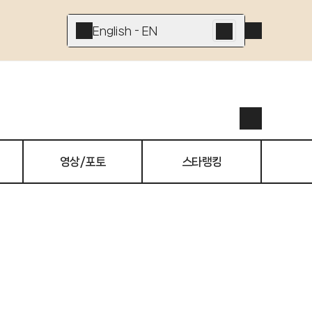
English - EN
영상/포토
스타랭킹