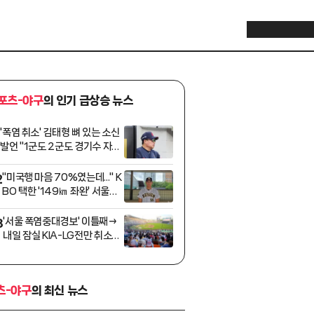
포츠-야구
의 인기 급상승 뉴스
'폭염 취소' 김태형 뼈 있는 소신
1
발언 "1군도 2군도 경기수 자체
가 너무 많다"
"미국행 마음 70%였는데..." K
2
BO 택한 '149㎞ 좌완' 서울디
자인고 박근서, '1R 경쟁자' 유
신고 이승원과 맞대결 꿈꾼다
'서울 폭염중대경보' 이틀째→
3
[인터뷰]
내일 잠실 KIA-LG전만 취소되
나, 규정대로라면 나머지 4개
구장은 가능
츠-야구
의 최신 뉴스