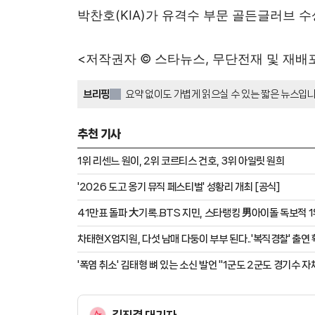
박찬호(KIA)가 유격수 부문 골든글러브 수
<저작권자 © 스타뉴스, 무단전재 및 재배
브리핑
요약 없이도 가볍게 읽으실 수 있는 짧은 뉴스입니
추천 기사
1위 리센느 원이, 2위 코르티스 건호, 3위 아일릿 원희
'2026 도고 옹기 뮤직 페스티벌' 성황리 개최 [공식]
41만표 돌파 大기록..BTS 지민, 스타랭킹 男아이돌 독보적 
차태현X엄지원, 다섯 남매 다둥이 부부 된다..'복직경찰' 출연 
'폭염 취소' 김태형 뼈 있는 소신 발언 "1군도 2군도 경기수 자