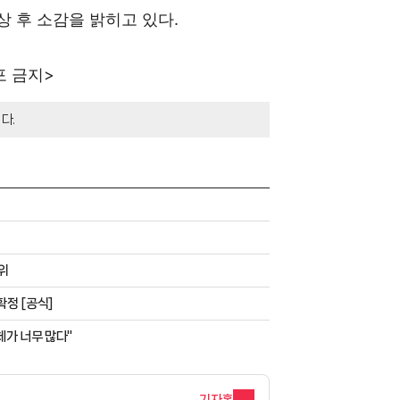
상 후 소감을 밝히고 있다.
포 금지>
다.
1위
확정 [공식]
체가 너무 많다"