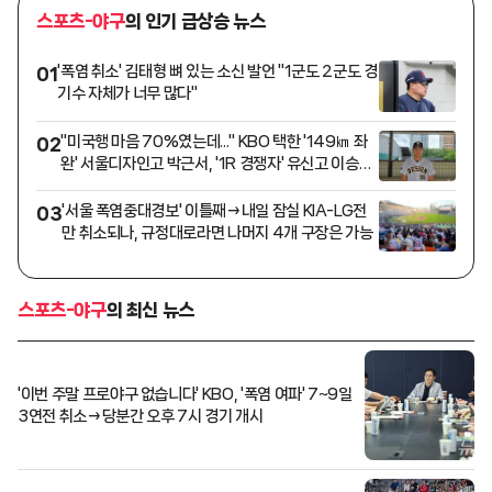
스포츠-야구
의 인기 급상승 뉴스
'폭염 취소' 김태형 뼈 있는 소신 발언 "1군도 2군도 경
01
기수 자체가 너무 많다"
"미국행 마음 70%였는데..." KBO 택한 '149㎞ 좌
02
완' 서울디자인고 박근서, '1R 경쟁자' 유신고 이승원
과 맞대결 꿈꾼다 [인터뷰]
'서울 폭염중대경보' 이틀째→내일 잠실 KIA-LG전
03
만 취소되나, 규정대로라면 나머지 4개 구장은 가능
스포츠-야구
의 최신 뉴스
'이번 주말 프로야구 없습니다' KBO, '폭염 여파' 7~9일
3연전 취소→당분간 오후 7시 경기 개시