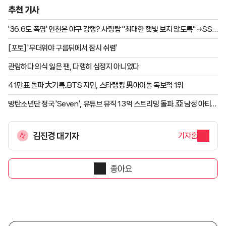
추천 기사
'36.6도 폭염' 인천은 야구 강행? 사령탑 "최대한 햇빛 보지 않도록"→SSG
선수단 자발적 야외 훈련 [인천 현장]
[포토] '무더위야 구름뒤에서 잠시 쉬렴'
관람하다 의식 잃은 팬, 다행히 심정지 아니었다
41만표 돌파 大기록..BTS 지민, 스타랭킹 男아이돌 독보적 1위
방탄소년단 정국 'Seven', 유튜브 뮤직 13억 스트리밍 돌파..亞 남성 아티스
트 데뷔곡 최초
김진경 대기자
기자홈
좋아요