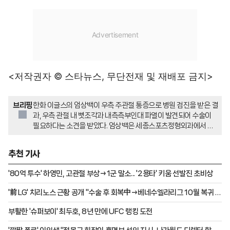
<저작권자 © 스타뉴스, 무단전재 및 재배포 금지>
브리핑
한화 이글스의 엄상백이 우측 주관절 통증으로 병원 검진을 받은 결
과, 우측 관절 내 뼛조각과 내측측부인대 파열이 발견되어 수술이
필요하다는 소견을 받았다. 엄상백은 세종스포츠정형외과에서 내
측측부인대 재건술과 뼛조각 제거 수술을 마쳤다. 그의 재활 기간
및 복귀 시점은 수술 후 경과를 지켜본 후 결정될 예정이다.
추천 기사
'80억 투수' 하영민, 고관절 부상→1군 말소... '2용타' 키움 선발진 초비상
'前 LG' 치리노스 근황 공개 "수술 후 회복中→베네수엘라리그 10월 복귀 예
정"
부활한 '슈퍼보이' 최두호, 8년 만에 UFC 랭킹 도전