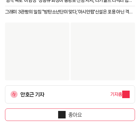
'깜짝 폭로' 이임생 "정몽규 회장이 홍명보 선임 지시, 나가월드 디렉터 합의
시점은..."
그래미 3관왕의 일침 "방탄소년단이 맞다,'아시안팝'신설은 포용 아닌 격리"
[K-EYES]
안호근 기자
기자홈
좋아요