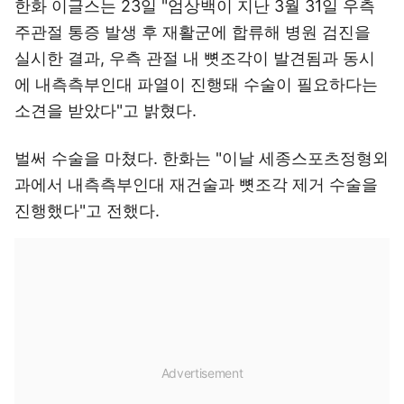
한화 이글스는 23일 "엄상백이 지난 3월 31일 우측
주관절 통증 발생 후 재활군에 합류해 병원 검진을
실시한 결과, 우측 관절 내 뼛조각이 발견됨과 동시
에 내측측부인대 파열이 진행돼 수술이 필요하다는
소견을 받았다"고 밝혔다.
벌써 수술을 마쳤다. 한화는 "이날 세종스포츠정형외
과에서 내측측부인대 재건술과 뼛조각 제거 수술을
진행했다"고 전했다.