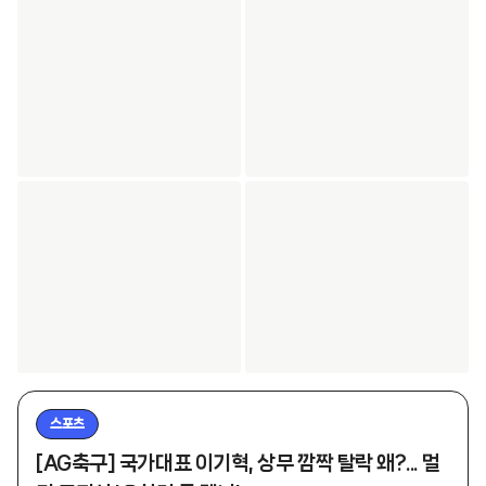
스포츠
[AG축구] 국가대표 이기혁, 상무 깜짝 탈락 왜?... 멀