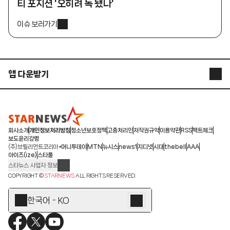
티 포지션 '오히려 독 됐나'
이슈 보러가기
앱 다운받기
STARNEWS APP
STARPOLL
회사소개
개인정보처리방침
청소년보호정책
고충처리인
저작권규약
이용약관
RSS
팩트체크
보도윤리강령
(주)브릴리언트코리아
머니투데이
MTN
뉴시스
news1
지디넷
시대
thebell
AAA
아이즈(ize)
스타폴
스타뉴스 사업자 정보
주소: 서울시 종로구 청계천로 11(서린동, 청계한국빌딩)
COPYRIGHT ©
STARNEWS
ALL RIGHTS RESERVED.
발행인/편집인: 박준철
청소년 보호책임자: 문완식
한국어 - KO
등록번호:서울 아01055
등록일:2009.12.10
제호:스타뉴스
발행일:2009.12.10