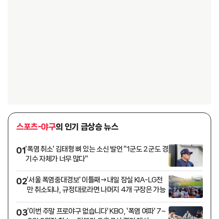
스포츠-야구
의 인기 급상승 뉴스
'폭염 취소' 김태형 뼈 있는 소신 발언 "1군도 2군도 경
01
기수 자체가 너무 많다"
'서울 폭염중대경보' 이틀째→내일 잠실 KIA-LG전
02
만 취소되나, 규정대로라면 나머지 4개 구장은 가능
'이번 주말 프로야구 없습니다' KBO, '폭염 여파' 7~
03