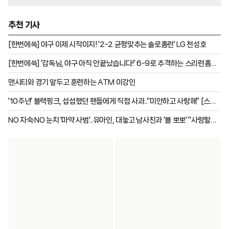
으로 들어왔다.
추천 기사
[한번에쓱] 야구 이제 시작이지! '2-2 균형맞추는 솔로홈런' LG 천성호
[한번에쓱] '감독님, 야구 아직 안끝났습니다!' 6-9로 추격하는 스리런홈런
이재원
맨시티와 경기 앞두고 훈련하는 ATM 이강인
'10주년' 블랙핑크, 섭섭했던 팬들에게 직접 사과.."미안하고 사랑해" [스타
이슈]
NO 자숙·NO 눈치 '마약 사범'..유아인, 대놓고 남사친과 '볼 뽀뽀' "사랑할게"
럽스타 포착 [스타이슈]