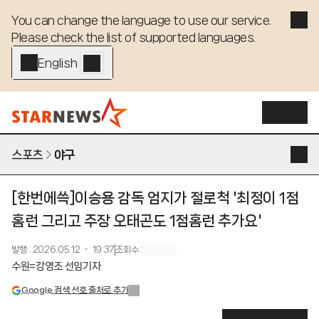
You can change the language to use our service. 

Please check the list of supported languages.
English - EN
스포츠
야구
[한번에쓱]이승용 감독 엄지가 절로척 '최정이 1점
홈런 그리고 주장 오태곤도 1점홈런 추가요'
발행
:
2026.05.12 ・ 19:37
조회수
:
수원=강영조 선임기자
Google 검색 선호 출처로 추가