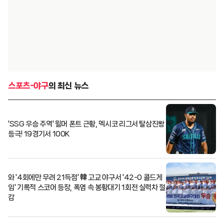
스포츠-야구
의 최신 뉴스
'SSG 우승 주역' 윌머 폰트 근황, 멕시코 리그서 탈삼진왕
등극! 19경기서 100K
와 '4회에만 무려 21득점' 韓 고교 야구서 '42-0 콜드게
임' 기록적 스코어 등장, 폭염 속 봉황대기 1회전 실력차 절
감