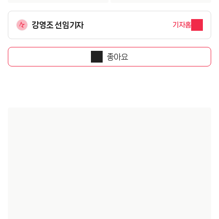
강영조 선임기자
기자홈
좋아요