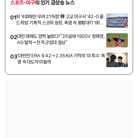
스포츠-야구
의 인기 급상승 뉴스
와 '4회에만 무려 21득점' 韓 고교 야구서 '42-0 콜
01
드게임' 기록적 스코어 등장, 폭염 속 봉황대기 1회전
실력차 절감
대만 매체도 깜짝 놀랐다! "25살에 150SV 정해영,
02
AG 탈락→전격 군입대 결심"
'대반전' ERA 9.42→2.35 KIA 기적의 '이 투수' 폭
03
염 속 대도약 이끌까