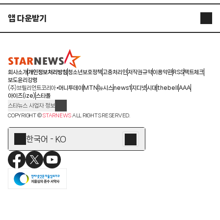
앱 다운받기
STARNEWS APP
STARPOLL
회사소개
개인정보처리방침
청소년보호정책
고충처리인
저작권규약
이용약관
RSS
팩트체크
보도윤리강령
(주)브릴리언트코리아
머니투데이
MTN
뉴시스
news1
지디넷
시대
thebell
AAA
아이즈(ize)
스타폴
스타뉴스 사업자 정보
주소: 서울시 종로구 청계천로 11(서린동, 청계한국빌딩)
COPYRIGHT ©
STARNEWS
ALL RIGHTS RESERVED.
발행인/편집인: 박준철
청소년 보호책임자: 문완식
한국어 - KO
등록번호:서울 아01055
등록일:2009.12.10
제호:스타뉴스
발행일:2009.12.10
전화번호: 02-767-6843ㆍ02-724-0985