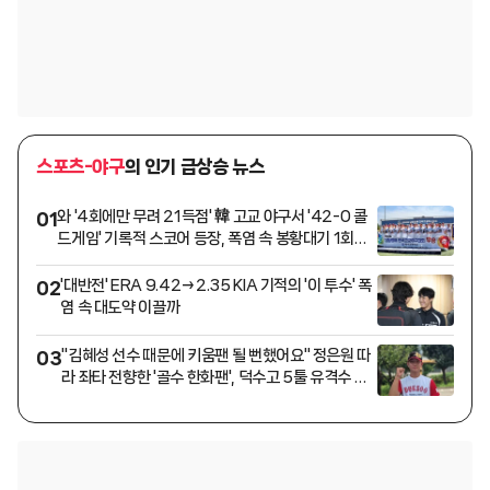
스포츠-야구
의 인기 급상승 뉴스
와 '4회에만 무려 21득점' 韓 고교 야구서 '42-0 콜
01
드게임' 기록적 스코어 등장, 폭염 속 봉황대기 1회전
실력차 절감
'대반전' ERA 9.42→2.35 KIA 기적의 '이 투수' 폭
02
염 속 대도약 이끌까
"김혜성 선수 때문에 키움팬 될 뻔했어요" 정은원 따
03
라 좌타 전향한 '골수 한화팬', 덕수고 5툴 유격수 됐
다 [인터뷰]