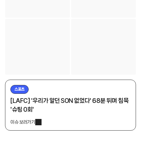
스포츠
[LAFC] '우리가 알던 SON 없었다' 68분 뛰며 침묵
'슈팅 0회'
이슈 보러가기