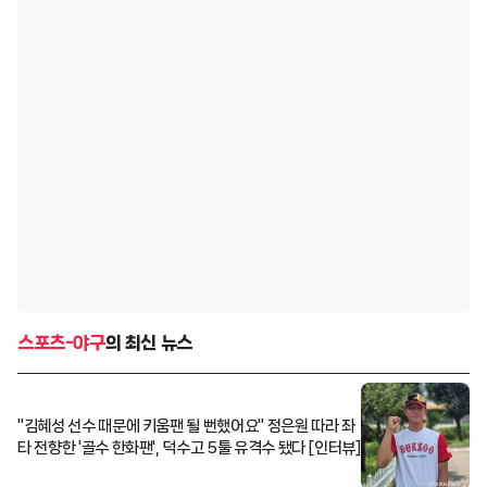
스포츠-야구
의 최신 뉴스
"김혜성 선수 때문에 키움팬 될 뻔했어요" 정은원 따라 좌
타 전향한 '골수 한화팬', 덕수고 5툴 유격수 됐다 [인터뷰]