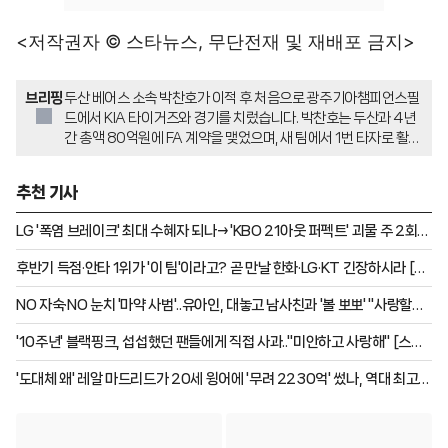
<저작권자 © 스타뉴스, 무단전재 및 재배포 금지>
브리핑
두산 베어스 소속 박찬호가 이적 후 처음으로 광주기아챔피언스필
드에서 KIA 타이거즈와 경기를 치렀습니다. 박찬호는 두산과 4년
간 총액 80억원에 FA 계약을 맺었으며, 새 팀에서 1번 타자로 활약
하며 타율 0.279, 3홈런 13타점, 12도루를 기록했습니다. KIA 팬
들이 순위 경쟁팀의 핵심 선수로 돌아온 박찬호를 어떻게 맞이할지
추천 기사
관심이 쏠렸습니다.
LG '폭염 브레이크' 최대 수혜자 되나→'KBO 21아웃 퍼펙트' 괴물 주 2회
등판 가능해졌다
후반기 득점·안타 1위가 '이 팀'이라고? 곧 만날 한화·LG·KT 긴장하시라 [부
산 현장]
NO 자숙·NO 눈치 '마약 사범'..유아인, 대놓고 남사친과 '볼 뽀뽀' "사랑할게"
럽스타 포착 [스타이슈]
'10주년' 블랙핑크, 섭섭했던 팬들에게 직접 사과.."미안하고 사랑해" [스타
이슈]
'도대체 왜' 레알 마드리드가 20세 윙어에 '무려 2230억' 썼나, 역대 최고
이적료 "실은 PSG 갈뻔했는데..."