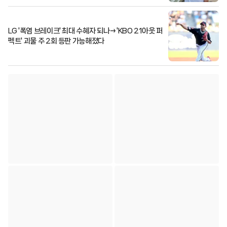
LG '폭염 브레이크' 최대 수혜자 되나→'KBO 21아웃 퍼
펙트' 괴물 주 2회 등판 가능해졌다