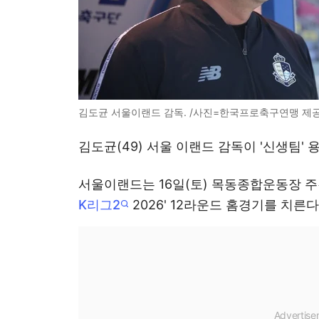
김도균 서울이랜드 감독. /사진=한국프로축구연맹 제
김도균(49) 서울 이랜드 감독이 '신생팀'
서울이랜드는 16일(토) 목동종합운동장 
K리그2
2026' 12라운드 홈경기를 치른다