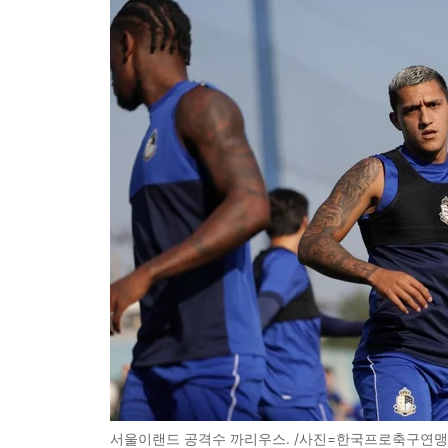
서울이랜드 공격수 까리우스. /사진=한국프로축구연맹