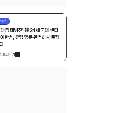
스포츠
역대급 데뷔전' 韓 24세 국대 센터
 이한범, 유럽 명문 완벽히 사로잡
다
슈 보러가기