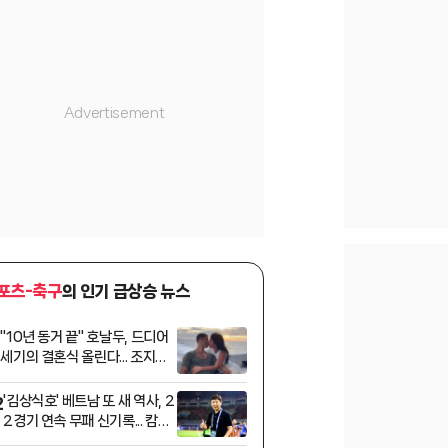
포츠-축구
의 인기 급상승 뉴스
"10년 동거 끝" 호날두, 드디어
1
세기의 결혼식 올린다... 조지나,
반지만 57억 "구찌 판매원이 1
조원 사모님으로"
'김상식호' 베트남 또 새 역사, 2
2
2경기 연속 무패 신기록... 캄보
디아 3-1 완파 '아세안 챔피언