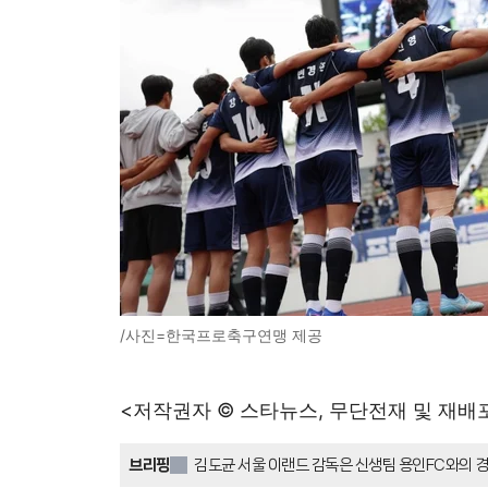
/사진=한국프로축구연맹 제공
<저작권자 © 스타뉴스, 무단전재 및 재배
브리핑
김도균 서울 이랜드 감독은 신생팀 용인FC와의 경
완패 후 승점 3점이 절실한 상황이며, 김도균 감독