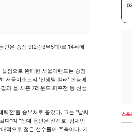
0
 용인은 승점 9(2승3무5패)로 14위에
 실점으로 완패한 서울이랜드는 승점
히 서울이랜드의 '신생팀 킬러' 본능에
결과 올 시즌 7라운드 파주전 등 신생
'체력전'을 승부처로 꼽았다. 그는 "날씨
스포
같다"며 "상대 용인은 신진호, 임채민
상대적으로 젊은 선수들이 주축이다. 기