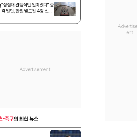
십 4강'
"성접대 관행적인 일이었다" 충
3
격 발언, 한일 월드컵 4강 신화
마저 부정당하나
츠-축구
의 최신 뉴스