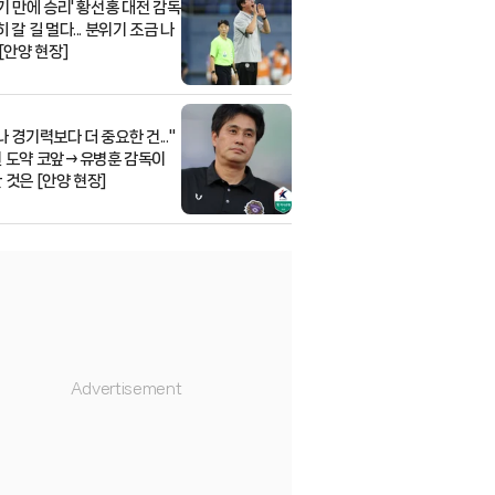
경기 만에 승리' 황선홍 대전 감독
 갈 길 멀다... 분위기 조금 나
[안양 현장]
 경기력보다 더 중요한 건..."
 도약 코앞→유병훈 감독이
 것은 [안양 현장]