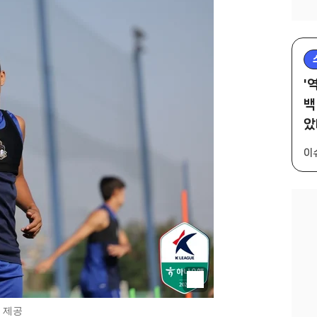
'
백
았
이
 제공