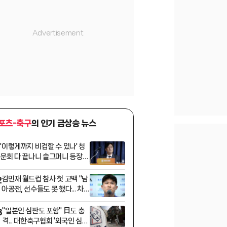
포츠-축구
의 인기 급상승 뉴스
'이렇게까지 비겁할 수 있나' 청
1
문회 다 끝나니 슬그머니 등장한
이임생
김민재 월드컵 참사 첫 고백 "남
2
아공전, 선수들도 못 했다... 차
기 감독엔 "하고자 하는 축구 확
실해야"
"일본인 심판도 포함" 日도 충
3
격... 대한축구협회 '외국인 심판