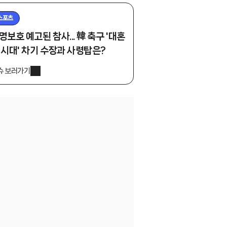
스포츠
명보호 예고된 참사... 韓 축구 '대혼
 시대' 차기 수장과 사령탑은?
슈 보러가기