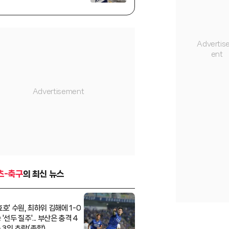
성접대' 의혹, 7경기 무패까지
조명
츠-축구
의 최신 뉴스
호' 수원, 최하위 김해에 1-0
'선두 질주'... 부산은 충격 4
3위 추락(종합)