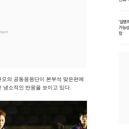
'실명
가능성
장
 규모의 공동응원단이 본부석 맞은편에
 냉소적인 반응을 보이고 있다.