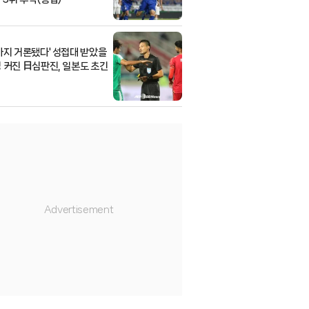
까지 거론됐다' 성접대 받았을
 커진 日심판진, 일본도 초긴