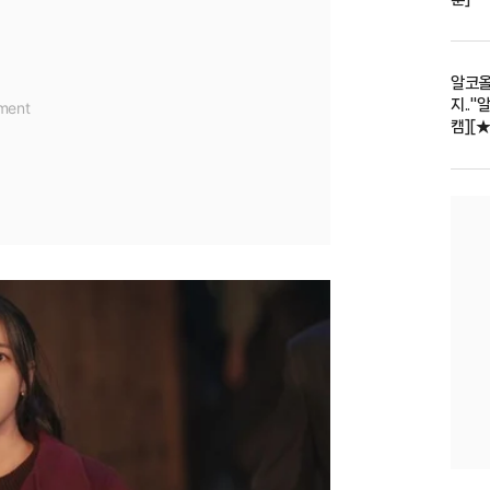
알코올
지.."
캠][