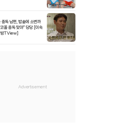
 중독 남편, 밥솥에 소변까
알코올 중독 맞아" 당당 [이숙
★밤TView]