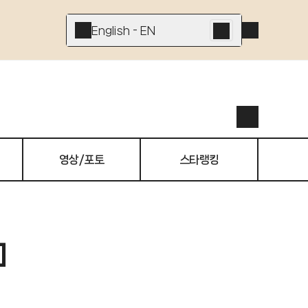
English - EN
영상/포토
스타랭킹
]