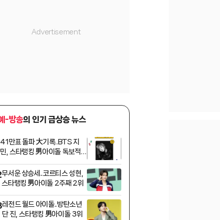
예-방송
의 인기 급상승 뉴스
41만표 돌파 大기록..BTS 지
1
민, 스타랭킹 男아이돌 독보적 1
위
무서운 상승세..코르티스 성현,
2
스타랭킹 男아이돌 2주째 2위
레전드 월드 아이돌..방탄소년
3
단 진, 스타랭킹 男아이돌 3위