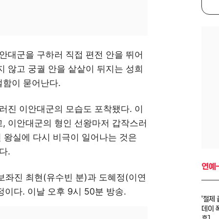
안대군을 구하러 직접 편전 안을 뛰어
 않고 궁궐 안을 샅샅이 뒤지는 성희
절함이 묻어난다.
러진 이안대군의 모습도 포착됐다. 이
, 이안대군의 형인 선왕마저 갑작스러
던 왕실에 다시 비극이 일어나는 것은
다.
연예
보좌진 최현(유수빈 분)과 도혜정(이연
이다. 이날 오후 9시 50분 방송.
'절제
데이 
훈]