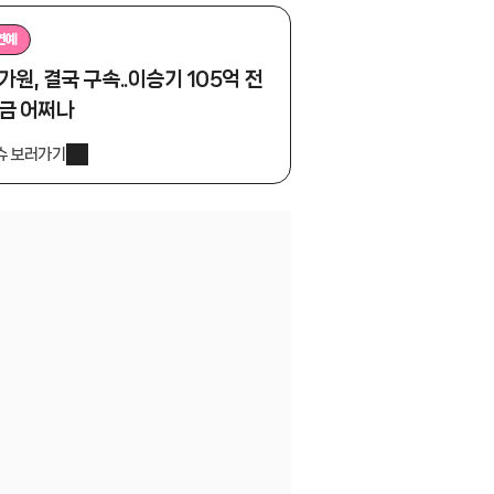
연예
가원, 결국 구속..이승기 105억 전
금 어쩌나
슈 보러가기