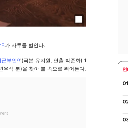
유
가 사투를 벌인다.
대군부인
'(극본 유지원, 연출 박준화) 1
변우석 분)을 찾아 불 속으로 뛰어든다.
연
0
0
0