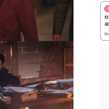
차
세
이