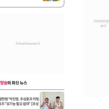
-방송
의 최신 뉴스
 끝판왕' 박진영, 추성훈과 치팅
폭주 "유기농 필요 없어" [추성