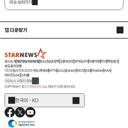
이슈 보러가기
앱 다운받기
STARNEWS APP
STARPOLL
회사소개
개인정보처리방침
청소년보호정책
고충처리인
저작권규약
이용약관
RSS
팩트체크
보도윤리강령
(주)브릴리언트코리아
머니투데이
MTN
뉴시스
news1
지디넷
시대
thebell
AAA
아이즈(ize)
스타폴
스타뉴스 사업자 정보
주소: 서울시 종로구 청계천로 11(서린동, 청계한국빌딩)
COPYRIGHT ©
STARNEWS
ALL RIGHTS RESERVED.
발행인/편집인: 박준철
청소년 보호책임자: 문완식
한국어 - KO
등록번호:서울 아01055
등록일:2009.12.10
제호:스타뉴스
발행일:2009.12.10
전화번호: 02-767-6843ㆍ02-724-0985