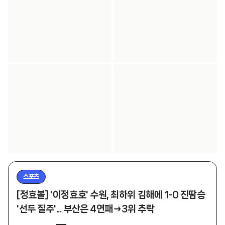
스포츠
[정효볼] '이정효호' 수원, 최하위 김해에 1-0 진땀승
'선두 질주'... 부산은 4연패→3위 추락