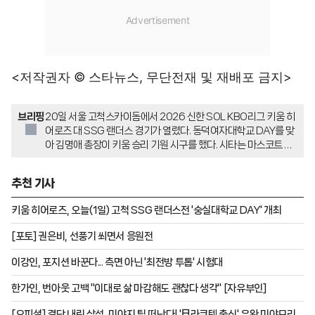
<저작권자 © 스타뉴스, 무단전재 및 재배포 금지>
브리핑
20일 서울 고척스카이돔에서 2026 신한 SOL KBO리그 키움 히
어로즈 대 SSG 랜더스 경기가 열렸다. 동덕여자대학교 DAY를 맞
아 김명애 총장이 키움 승리 기원 시구를 했다. 시타는 마스코트 솜
솜이가 맡았다.
추천 기사
키움 히어로즈, 오늘(1일) 고척 SSG 랜더스전 '숭실대학교 DAY' 개최
[포토] 권은비, 선풍기 쐬면서 응원전
이강인, 포지션 바꾼다... 측면 아닌 '최전방 투톱' 시험대
한가인, 번아웃 고백 "이대로 삶 마감해도 괜찮다 생각" [자유부인]
[오피셜] 결단 내린 삼성, 미야지 팀 떠난다! '日라쿠텐 출신' 우완 미야모리