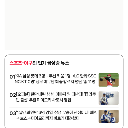
스포츠-야구
의 인기 급상승 뉴스
'KIA·삼성·롯데 3명→두산·키움 1명→LG·한화·SSG·
01
NC·KT 0명' 상무 야구단 최종 합격자 명단 '총 11명'
발표
[오피셜] 결단 내린 삼성, 미야지 팀 떠난다! '日라쿠
02
텐 출신' 우완 미야모리 사토시 영입
'1달간 외인만 3명 영입' 삼성 우승에 진심이네! 페덱
03
→보스→미야모리까지 빠르게 데려왔다