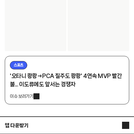
스포츠
'오타니 쾅쾅→PCA 질주도 쾅쾅' 4연속 MVP 빨간
불... 이도류에도 앞서는 경쟁자
이슈 보러가기
앱 다운받기