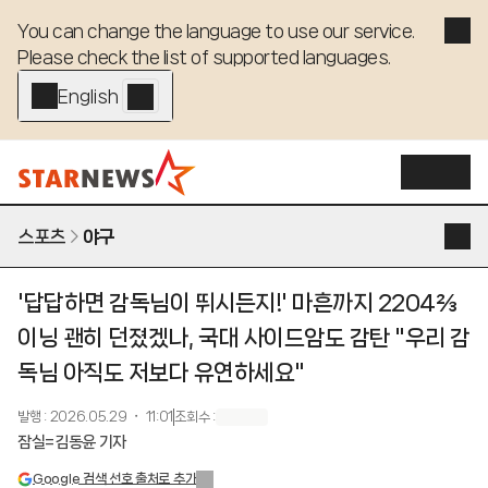
You can change the language to use our service. 

Please check the list of supported languages.
English - EN
스포츠
야구
'답답하면 감독님이 뛰시든지!' 마흔까지 2204⅔
이닝 괜히 던졌겠나, 국대 사이드암도 감탄 "우리 감
독님 아직도 저보다 유연하세요"
발행
:
2026.05.29 ・ 11:01
조회수
:
잠실=김동윤 기자
Google 검색 선호 출처로 추가