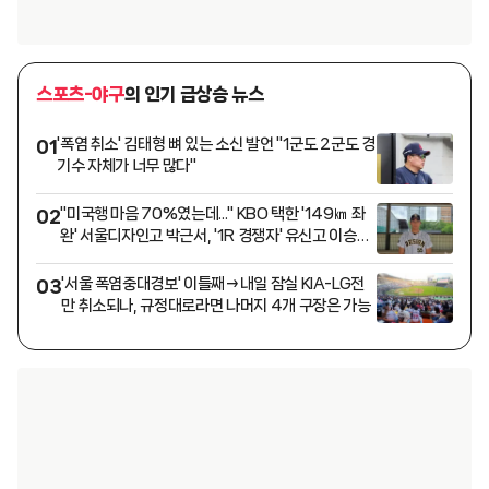
스포츠-야구
의 인기 급상승 뉴스
'폭염 취소' 김태형 뼈 있는 소신 발언 "1군도 2군도 경
01
기수 자체가 너무 많다"
"미국행 마음 70%였는데..." KBO 택한 '149㎞ 좌
02
완' 서울디자인고 박근서, '1R 경쟁자' 유신고 이승원
과 맞대결 꿈꾼다 [인터뷰]
'서울 폭염중대경보' 이틀째→내일 잠실 KIA-LG전
03
만 취소되나, 규정대로라면 나머지 4개 구장은 가능