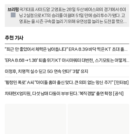
브리핑
국가대표 사이드암 고영표는 28일 두산 베어스와의 경기에서 6이
닝 2실점으로 KT의 승리를 이끌며 51일 만에 승리투수가 됐다. 고
영표는 올 시즌 구속을 늘리기 위해 유연성을 늘리는 도전을 했으
나, 4월 평균자책점 5.40을 기록하는 등 부진을 겪었다. 이에 고영
표는 하체 위주의 피칭으로 돌아가고 있으며, 이강철 감독의 조언을
추천 기사
받아 투구폼을 견고하게 만들려 한다고 밝혔다.
"최근 안 좋았어서 체력은 남아돕니다" ERA 8.39 바닥 찍은 KT 초대 홀드
왕, 유쾌하게 돌아왔다 [인터뷰]
'ERA 8.68→1.38' 퇴출 위기 KT 아시아쿼터 대반전, 스기모토는 어떻게
필승조가 됐나
이정후, 치명적 실수 딛고 5G 연속 안타! '3할' 유지
'황정민 폭로' A씨 "아이돌 홈마 출신 맞다..큰 의미 없는 망신 주기" [인터뷰]
차태현X엄지원, 다섯 남매 다둥이 부부 된다..'복직경찰' 출연 확정 [공식]