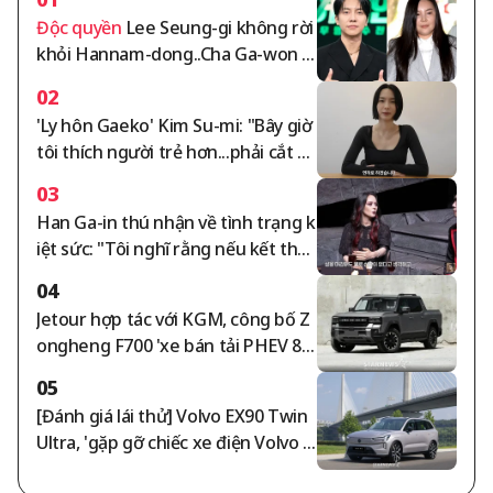
Độc quyền
Lee Seung-gi không rời
khỏi Hannam-dong..Cha Ga-won tr
anh chấp tiền thuê nhà 105 tỷ won
02
leo thang [tổng hợp]
'Ly hôn Gaeko' Kim Su-mi: "Bây giờ
tôi thích người trẻ hơn...phải cắt đ
ứt mối quan hệ với những người v
03
ô lễ" [Su-mi's Tea]
Han Ga-in thú nhận về tình trạng k
iệt sức: "Tôi nghĩ rằng nếu kết thúc
cuộc sống ở trạng thái này cũng k
04
hông sao" [Phụ nữ tự do]
Jetour hợp tác với KGM, công bố Z
ongheng F700 'xe bán tải PHEV 89
2 mã lực'
05
[Đánh giá lái thử] Volvo EX90 Twin
Ultra, 'gặp gỡ chiếc xe điện Volvo t
ốt nhất'