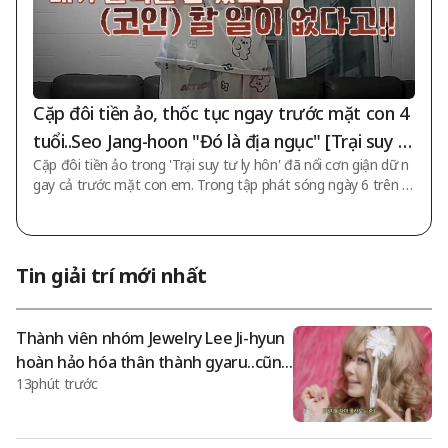
Cặp đôi tiền ảo, thốc tục ngay trước mặt con 4
tuổi..Seo Jang-hoon "Đó là địa ngục" [Trại suy t
Cặp đôi tiền ảo trong 'Trại suy tư ly hôn' đã nổi cơn giận dữ n
ư ly hôn]
gay cả trước mặt con em. Trong tập phát sóng ngày 6 trên c
hương trình giải trí JTBC 'Trại suy tư ly hôn', đã tiến hành điều
tra công việc nhà và tư vấn giải pháp cho cặp đôi tiền ảo thế
hệ 23. Hôm đó, Seo Jang-hoon nói về cặp đôi tiền ảo: "Chồng
có lỗi khi nợ nần, nhưng dù sao thì cũng khó có thể hiểu được
Tin giải trí mới nhất
vợ một cách hợp lý". Trong đoạn video tiếp theo, hình ảnh cặ
p vợ chồng tiếp tục thốc tục trước mặt các con được phác họa.
Con thứ
Thành viên nhóm Jewelry Lee Ji-hyun
hoàn hảo hóa thân thành gyaru..cũng
13phút trước
chinh phục được váy táo bạo "Cái này là
quần lót hay váy vậy" [Queen Ji-hyun]