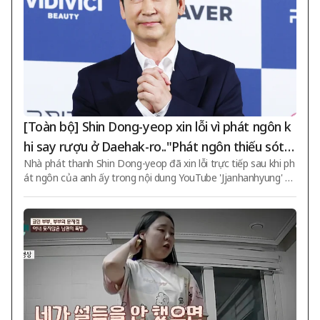
ời mắt đặc trưng của mì
[Toàn bộ] Shin Dong-yeop xin lỗi vì phát ngôn k
hi say rượu ở Daehak-ro.."Phát ngôn thiếu sót t
Nhà phát thanh Shin Dong-yeop đã xin lỗi trực tiếp sau khi ph
ập trung vào những lời đùa"
át ngôn của anh ấy trong nội dung YouTube 'Jjanhanhyung' gâ
y tranh cãi. Shin Dong-yeop đã công bố một tuyên bố chính t
hức vào ngày 6, nói rằng "Tôi xin lỗi chân thành từ tận đáy lòn
g với tất cả những người đã bị tổn thương và thất vọng vì nh
ững phát ngôn hấp tấp của tôi trong bài phát sóng 'Jjanhanhy
ung' gần đây". Anh ấy nhấn mạnh tình yêu và sự tôn trọng đối
với Daehak-ro. Shin Dong-yeop nói rằng "Daehak-ro là một k
hông gian rất ý ngh