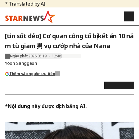
* Translated by AI
[tin sốt dẻo] Cơ quan công tố bị kết án 10 nă
m tù giam 男 vụ cướp nhà của Nana
Ngày phát
:
2026.05.19 ・ 12:48
Yoon Sanggeun
Thêm vào nguồn ưu tiên
*Nội dung này được dịch bằng AI.