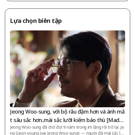
Lựa chọn biên tập
Jeong Woo-sung, với bộ râu đậm hơn và ánh mắ
t sâu sắc hơn..mài sắc lưỡi kiếm báo thù [Made i
Jeong Woo-sung đã chờ đợi 9 năm trong im lặng rồi trở lại. Ja
n Korea Season 2]
ng Geon-young (vai Jeong Woo-sung) — người đã mài sắc lư