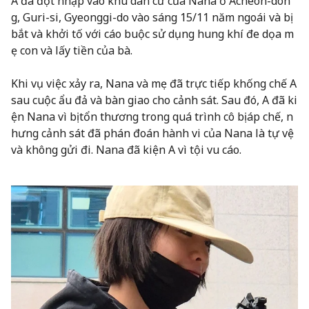
A đã đột nhập vào khu dân cư của Nana ở Acheon-don
g, Guri-si, Gyeonggi-do vào sáng 15/11 năm ngoái và bị
bắt và khởi tố với cáo buộc sử dụng hung khí đe dọa m
ẹ con và lấy tiền của bà.
Khi vụ việc xảy ra, Nana và mẹ đã trực tiếp khống chế A
sau cuộc ẩu đả và bàn giao cho cảnh sát. Sau đó, A đã ki
ện Nana vì bị tổn thương trong quá trình cô bị áp chế, n
hưng cảnh sát đã phán đoán hành vi của Nana là tự vệ
và không gửi đi. Nana đã kiện A vì tội vu cáo.