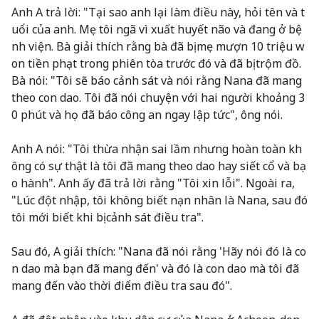
Anh A trả lời: "Tại sao anh lại làm điều này, hỏi tên và t
uổi của anh. Mẹ tôi ngã vì xuất huyết não và đang ở bệ
nh viện. Bà giải thích rằng bà đã bị mẹ mượn 10 triệu w
on tiền phạt trong phiên tòa trước đó và đã bị trộm đồ.
Bà nói: "Tôi sẽ báo cảnh sát và nói rằng Nana đã mang
theo con dao. Tôi đã nói chuyện với hai người khoảng 3
0 phút và họ đã báo công an ngay lập tức", ông nói.
Anh A nói: "Tôi thừa nhận sai lầm nhưng hoàn toàn kh
ông có sự thật là tôi đã mang theo dao hay siết cổ và bạ
o hành". Anh ấy đã trả lời rằng "Tôi xin lỗi". Ngoài ra,
"Lúc đột nhập, tôi không biết nạn nhân là Nana, sau đó
tôi mới biết khi bị cảnh sát điều tra".
Sau đó, A giải thích: "Nana đã nói rằng 'Hãy nói đó là co
n dao mà bạn đã mang đến' và đó là con dao mà tôi đã
mang đến vào thời điểm điều tra sau đó".