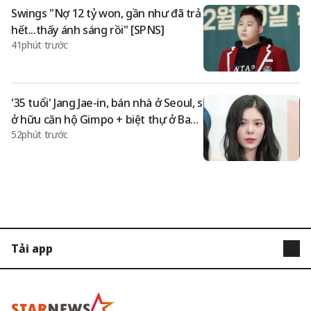
Swings "Nợ 12 tỷ won, gần như đã trả
hết...thấy ánh sáng rồi" [SPNS]
41phút trước
'35 tuổi' Jang Jae-in, bán nhà ở Seoul, s
ở hữu căn hộ Gimpo + biệt thự ở Ban
52phút trước
gi-dong "Không cần yêu đương" [Star
Issue]
Tải app
STARNEWS
STARPOLL