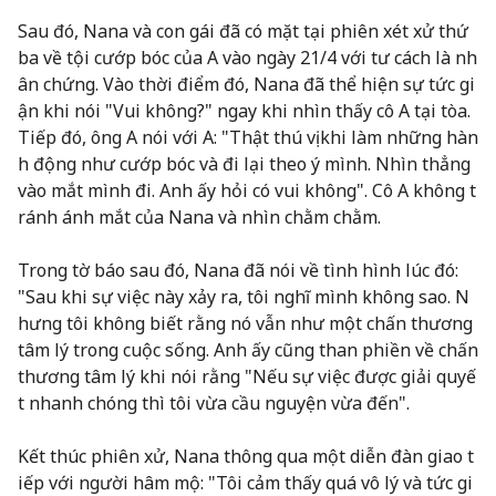
Sau đó, Nana và con gái đã có mặt tại phiên xét xử thứ
ba về tội cướp bóc của A vào ngày 21/4 với tư cách là nh
ân chứng. Vào thời điểm đó, Nana đã thể hiện sự tức gi
ận khi nói "Vui không?" ngay khi nhìn thấy cô A tại tòa.
Tiếp đó, ông A nói với A: "Thật thú vị khi làm những hàn
h động như cướp bóc và đi lại theo ý mình. Nhìn thẳng
vào mắt mình đi. Anh ấy hỏi có vui không". Cô A không t
ránh ánh mắt của Nana và nhìn chằm chằm.
Trong tờ báo sau đó, Nana đã nói về tình hình lúc đó:
"Sau khi sự việc này xảy ra, tôi nghĩ mình không sao. N
hưng tôi không biết rằng nó vẫn như một chấn thương
tâm lý trong cuộc sống. Anh ấy cũng than phiền về chấn
thương tâm lý khi nói rằng "Nếu sự việc được giải quyế
t nhanh chóng thì tôi vừa cầu nguyện vừa đến".
Kết thúc phiên xử, Nana thông qua một diễn đàn giao t
iếp với người hâm mộ: "Tôi cảm thấy quá vô lý và tức gi