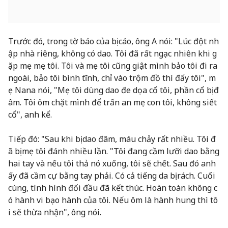
Trước đó, trong tờ báo của bị cáo, ông A nói: "Lúc đột nh
ập nhà riêng, không có dao. Tôi đã rất ngạc nhiên khi g
ặp mẹ mẹ tôi. Tôi và mẹ tôi cũng giật mình bảo tôi đi ra
ngoài, bảo tôi bình tĩnh, chỉ vào trộm đồ thì đẩy tôi", m
ẹ Nana nói, "Mẹ tôi dùng dao đe dọa cổ tôi, phần cổ bị đ
âm. Tôi ôm chặt mình để trấn an mẹ con tôi, không siết
cổ", anh kể.
Tiếp đó: "Sau khi bị dao đâm, máu chảy rất nhiều. Tôi đ
ã bị mẹ tôi đánh nhiều lần. "Tôi đang cầm lưỡi dao bằng
hai tay và nếu tôi thả nó xuống, tôi sẽ chết. Sau đó anh
ấy đã cầm cự bằng tay phải. Có cả tiếng da bị rách. Cuối
cùng, tình hình đối đầu đã kết thúc. Hoàn toàn không c
ó hành vi bạo hành của tôi. Nếu ôm là hành hung thì tô
i sẽ thừa nhận", ông nói.