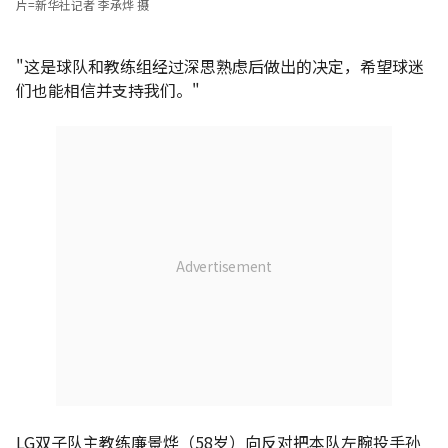
片=新华社记者 李承烨 摄
"这是球队和教练组经过深思熟虑后做出的决定，希望球迷
们也能相信并支持我们。"
LG双子队主教练廉景烨（58岁）向反对把本队左腕投手孙