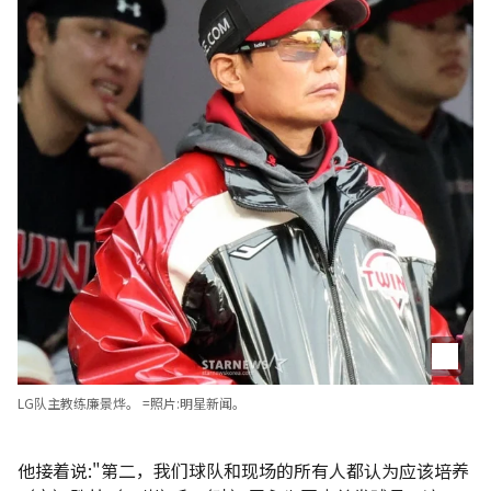
LG队主教练廉景烨。 =照片:明星新闻。
他接着说:"第二，我们球队和现场的所有人都认为应该培养