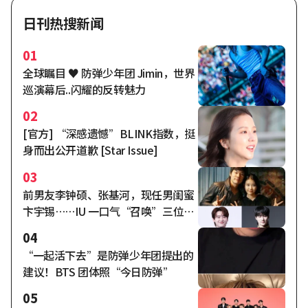
日刊热搜新闻
01
全球瞩目 ♥ 防弹少年团 Jimin，世界
巡演幕后..闪耀的反转魅力
02
[官方] “深感遗憾”BLINK指数，挺
身而出公开道歉 [Star Issue]
03
前男友李钟硕、张基河，现任男闺蜜
卞宇锡……IU 一口气“召唤”三位男
星，展现“恶魔般的明星魅力” [Sta
04
r Issue]
“一起活下去”是防弹少年团提出的
建议！BTS 团体照“今日防弹”
05