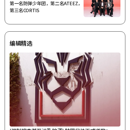
第一名防弹少年团，第二名ATEEZ，
第三名CORTIS
编辑精选